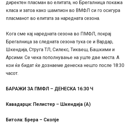
директен пласман во елитата, но Брегалница покажа
класа и затоа како шампион во ВМФЛ си го осигура
пласманот во елитата за наредната сезона.
Кога сме кај наредната сезона во ПМФЛ, покрај
Брегалница за следната сезона тука се и Вардар,
Шкендија, Струга ТЛ, Силекс, Тиквеш, Башкими и
Арсими. Се чека пополнување на уште две места. А
кои ќе бидат ќе дознаеме денеска нешто после 18:30
часот.
БАРАЖИ ЗА ПМФЛ – ДЕНЕСКА 16:30 Ч
Кавадарци: Пелистер – Шкендија (А)
Битола: Брера – Скопје