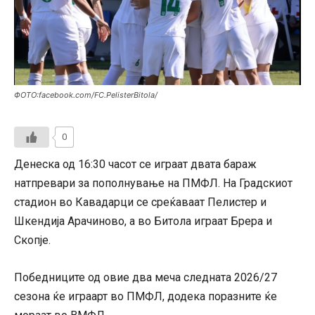
ФОТО:facebook.com/FC.PelisterBitola/
0
Денеска од 16:30 часот се играат двата бараж
натпревари за пополнување на ПМФЛ. На Градскиот
стадион во Кавадарци се среќаваат Пелистер и
Шкендија Арачиново, а во Битола играат Брера и
Скопје.
Победниците од овие два меча следната 2026/27
сезона ќе играарт во ПМФЛ, додека поразните ќе