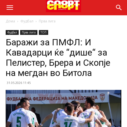
Дома
Фудбал
Прва лига
Фудбал
Прва лига
ТОП
Баражи за ПМФЛ: И
Кавадарци ќе “дише“ за
Пелистер, Брера и Скопје
на мегдан во Битола
31.05.2026 11:45