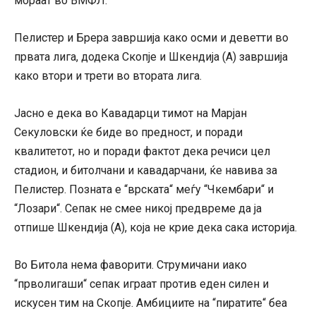
мораат во ВМФЛ.
Пелистер и Брера завршија како осми и деветти во
првата лига, додека Скопје и Шкендија (А) завршија
како втори и трети во втората лига.
Јасно е дека во Кавадарци тимот на Марјан
Секуловски ќе биде во предност, и поради
квалитетот, но и поради фактот дека речиси цел
стадион, и битолчани и кавадарчани, ќе навива за
Пелистер. Позната е “врската“ меѓу “Чкембари“ и
“Лозари“. Сепак не смее никој предвреме да ја
отпише Шкендија (А), која не крие дека сака историја.
Во Битола нема фаворити. Струмичани иако
“прволигаши“ сепак играат против еден силен и
искусен тим на Скопје. Амбициите на “пиратите“ беа