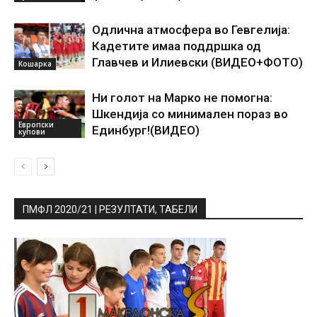
Одлична атмосфера во Гевгелија:
Кадетите имаа поддршка од
Главчев и Илиевски (ВИДЕО+ФОТО)
Кошарка
Ни голот на Марко не помогна:
Шкендија со минимален пораз во
Европски
Единбург!(ВИДЕО)
купови
ПМФЛ 2020/21 | РЕЗУЛТАТИ, ТАБЕЛИ