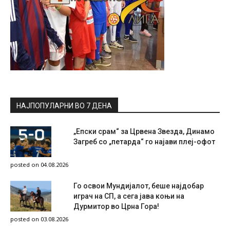
НАЈПОПУЛАРНИ ВО 7 ДЕНА
„Епски срам“ за Црвена Звезда, Динамо
Загреб со „петарда“ го најави плеј-офот
posted on 04.08.2026
Го освои Мундијалот, беше најдобар
играч на СП, а сега јава коњи на
Дурмитор во Црна Гора!
posted on 03.08.2026