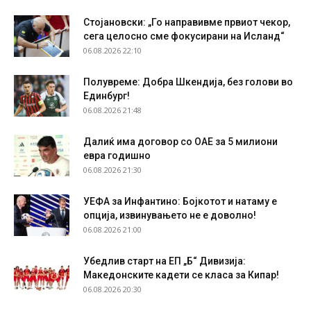
Стојановски: „Го направивме првиот чекор,
сега целосно сме фокусирани на Исланд“
06.08.2026 22:10
Полувреме: Добра Шкендија, без голови во
Единбург!
06.08.2026 21:48
Далиќ има договор со ОАЕ за 5 милиони
евра годишно
06.08.2026 21:30
УЕФА за Инфантино: Бојкотот и натаму е
опција, извинувањето не е доволно!
06.08.2026 21:00
Убедлив старт на ЕП „Б“ Дивизија:
Македонските кадети се класа за Кипар!
06.08.2026 20:30