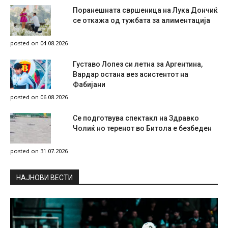
Поранешната свршеница на Лука Дончиќ
се откажа од тужбата за алиментација
posted on 04.08.2026
Густаво Лопез си летна за Аргентина,
Вардар остана вез асистентот на
Фабијани
posted on 06.08.2026
Се подготвува спектакл на Здравко
Чолиќ но теренот во Битола е безбеден
posted on 31.07.2026
НAЈНОВИ ВЕСТИ