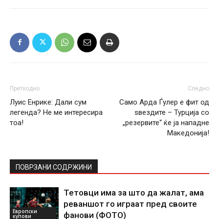
Претходно
Следно
Луис Енрике: Дали сум
Само Арда Ѓулер е фит од
легенда? Не ме интересира
ѕвездите – Турција со
тоа!
„резервите“ ќе ја нападне
Македонија!
ПОВРЗАНИ СОДРЖИНИ
Тетовци има за што да жалат, ама
реваншот го играат пред своите
Европски
фанови (ФОТО)
купови