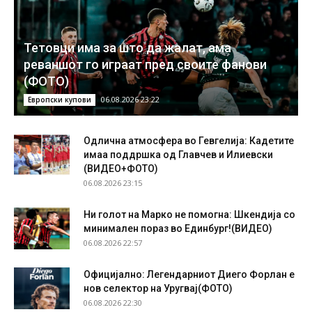
Тетовци има за што да жалат, ама
реваншот го играат пред своите фанови
(ФОТО)
06.08.2026 23:22
Европски купови
Одлична атмосфера во Гевгелија: Кадетите
имаа поддршка од Главчев и Илиевски
(ВИДЕО+ФОТО)
06.08.2026 23:15
Ни голот на Марко не помогна: Шкендија со
минимален пораз во Единбург!(ВИДЕО)
06.08.2026 22:57
Официјално: Легендарниот Диего Форлан е
нов селектор на Уругвај(ФОТО)
06.08.2026 22:30