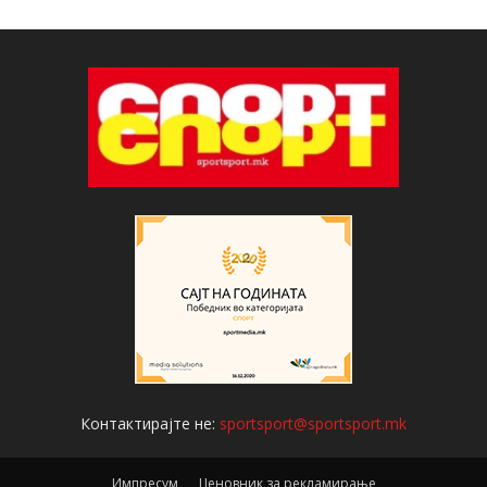
Контактирајте не:
sportsport@sportsport.mk
Импресум
Ценовник за рекламирање