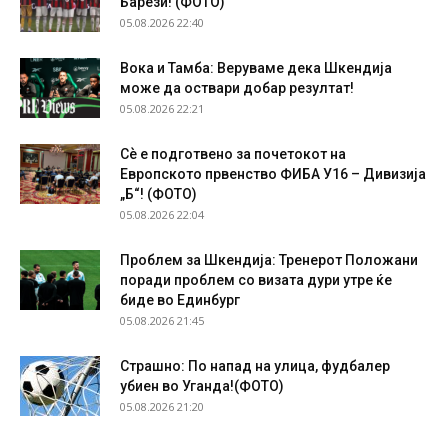
Барези! (ФОТО)
05.08.2026 22:40
Вока и Тамба: Веруваме дека Шкендија
може да оствари добар резултат!
05.08.2026 22:21
Сѐ е подготвено за почетокот на
Европското првенство ФИБА У16 – Дивизија
„Б“! (ФОТО)
05.08.2026 22:04
Проблем за Шкендија: Тренерот Положани
поради проблем со визата дури утре ќе
биде во Единбург
05.08.2026 21:45
Страшно: По напад на улица, фудбалер
убиен во Уганда!(ФОТО)
05.08.2026 21:20