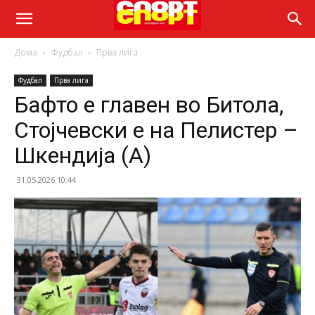
Дома
Фудбал
Прва лига
Фудбал
Прва лига
Бафто е главен во Битола,
Стојчевски е на Пелистер –
Шкендија (А)
31.05.2026 10:44