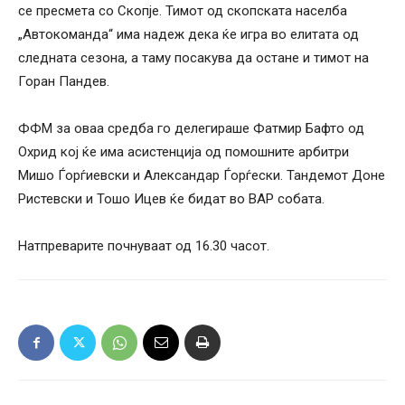
се пресмета со Скопје. Тимот од скопската населба
„Автокоманда“ има надеж дека ќе игра во елитата од
следната сезона, а таму посакува да остане и тимот на
Горан Пандев.
ФФМ за оваа средба го делегираше Фатмир Бафто од
Охрид кој ќе има асистенција од помошните арбитри
Мишо Ѓорѓиевски и Александар Ѓорѓески. Тандемот Доне
Ристевски и Тошо Ицев ќе бидат во ВАР собата.
Натпреварите почнуваат од 16.30 часот.