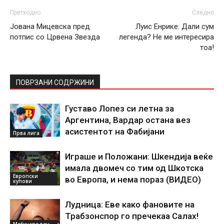
Претходно
Следно
Јована Мицевска пред
Луис Енрике: Дали сум
потпис со Црвена Звезда
легенда? Не ме интересира
тоа!
ПОВРЗАНИ СОДРЖИНИ
Густаво Лопез си летна за
Аргентина, Вардар остана вез
асистентот на Фабијани
Прва лига
Играше и Положани: Шкендија веќе
имала двомеч со тим од Шкотска
Европски
во Европа, и нема пораз (ВИДЕО)
купови
Лудница: Еве како фановите на
Трабзонспор го пречекаа Салах!
Меѓународен