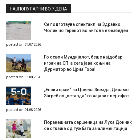
НАЈПОПУЛАРНИ ВО 7 ДЕНА
Се подготвува спектакл на Здравко
Чолиќ но теренот во Битола е безбеден
posted on 31.07.2026
Го освои Мундијалот, беше најдобар
играч на СП, а сега јава коњи на
Дурмитор во Црна Гора!
posted on 03.08.2026
„Епски срам“ за Црвена Звезда, Динамо
Загреб со „петарда“ го најави плеј-офот
posted on 04.08.2026
Поранешната свршеница на Лука Дончиќ
се откажа од тужбата за алиментација