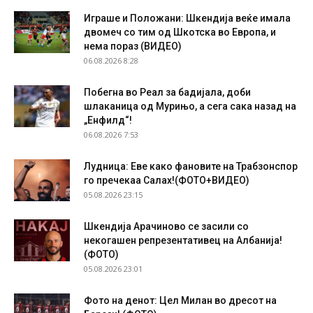
Играше и Положани: Шкендија веќе имала
двомеч со тим од Шкотска во Европа, и
нема пораз (ВИДЕО)
06.08.2026 8:28
Побегна во Реал за бадијала, доби
шлаканица од Мурињо, а сега сака назад на
„Енфилд“!
06.08.2026 7:53
Лудница: Еве како фановите на Трабзонспор
го пречекаа Салах!(ФОТО+ВИДЕО)
05.08.2026 23:15
Шкендија Арачиново се засили со
некогашен репрезентативец на Албанија!
(ФОТО)
05.08.2026 23:01
Фото на денот: Цел Милан во дресот на