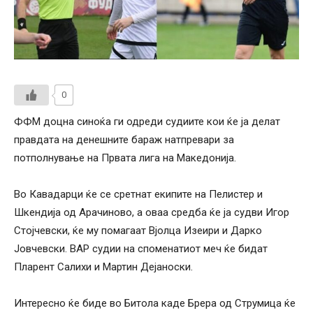
0
ФФМ доцна синоќа ги одреди судиите кои ќе ја делат
правдата на денешните бараж натпревари за
потполнување на Првата лига на Македонија.
Во Кавадарци ќе се сретнат екипите на Пелистер и
Шкендија од Арачиново, а оваа средба ќе ја судви Игор
Стојчевски, ќе му помагаат Вјолца Изеири и Дарко
Јовчевски. ВАР судии на споменатиот меч ќе бидат
Пларент Салихи и Мартин Дејаноски.
Интересно ќе биде во Битола каде Брера од Струмица ќе