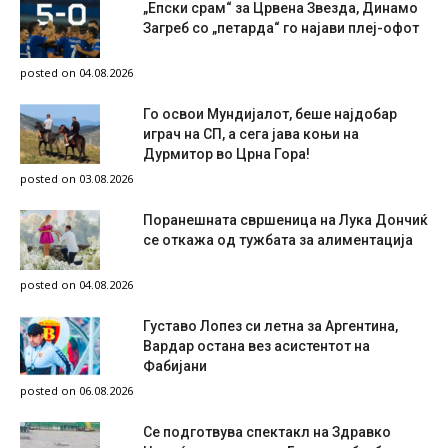
„Епски срам“ за Црвена Звезда, Динамо
Загреб со „петарда“ го најави плеј-офот
posted on 04.08.2026
Го освои Мундијалот, беше најдобар
играч на СП, а сега јава коњи на
Дурмитор во Црна Гора!
posted on 03.08.2026
Поранешната свршеница на Лука Дончиќ
се откажа од тужбата за алиментација
posted on 04.08.2026
Густаво Лопез си летна за Аргентина,
Вардар остана вез асистентот на
Фабијани
posted on 06.08.2026
Се подготвува спектакл на Здравко