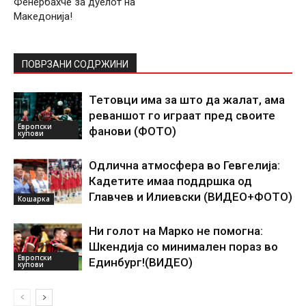
Фенербахче за дуелот на
Македонија!
ПОВРЗАНИ СОДРЖИНИ
Тетовци има за што да жалат, ама
реваншот го играат пред своите
Европски
фанови (ФОТО)
купови
Одлична атмосфера во Гевгелија:
Кадетите имаа поддршка од
Главчев и Илиевски (ВИДЕО+ФОТО)
Кошарка
Ни голот на Марко не помогна:
Шкендија со минимален пораз во
Европски
Единбург!(ВИДЕО)
купови