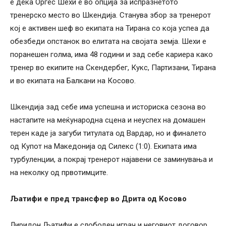
е дека Оргес Шехи е во опција за испразнетото
тренерско место во Шкендија. Станува збор за тренерот
кој е активен шеф во екипата на Тирана со која успеа да
обезбеди опстанок во елитата на својата земја. Шехи е
поранешен голма, има 48 години и зад себе кариера како
тренер во екипите на Скендербег, Кукс, Партизани, Тирана
и во екипата на Балкани на Косово.
Шкендија зад себе има успешна и историска сезона во
настапите на меќународна сцена и неуспех на домашен
терен каде ја загуби титулата од Вардар, но и финалето
од Купот на Македонија од Силекс (1:0). Екипата има
турбуленции, а покрај тренерот најавени се заминувања и
на неколку од првотимците.
Љатифи е пред трансфер во Дрита од Косово
Лиридон Љатифи е слободен играч и неговиот договор