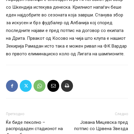
со Шкендија истекува денеска. Крилниот напаѓач беше
еден најдобрите во сезоната која заврши. Станува збор
за искусен и брз фудбалер од Албанија кој според
последните најави е пред потпис на договор со екипата
на Дрита. Првакот од Косово на чија што клупа е нашиот
Зекирија Рамадан исто така е можен ривал на ФК Вардар
во првото елиминациско коло од Лигата на шампионите.
Претходно
Следно
Ќе биде пеколно –
Јована Мицевска пред
распродаден стадионот на
потпис со Црвена Звезда