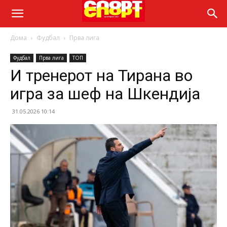
Дома
Фудбал
Прва лига
Фудбал
Прва лига
ТОП
И тренерот на Тирана во
игра за шеф на Шкендија
31.05.2026 10:14