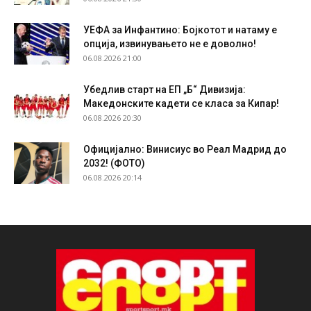
УЕФА за Инфантино: Бојкотот и натаму е
опција, извинувањето не е доволно!
06.08.2026 21:00
Убедлив старт на ЕП „Б“ Дивизија:
Македонските кадети се класа за Кипар!
06.08.2026 20:30
Официјално: Винисиус во Реал Мадрид до
2032! (ФОТО)
06.08.2026 20:14