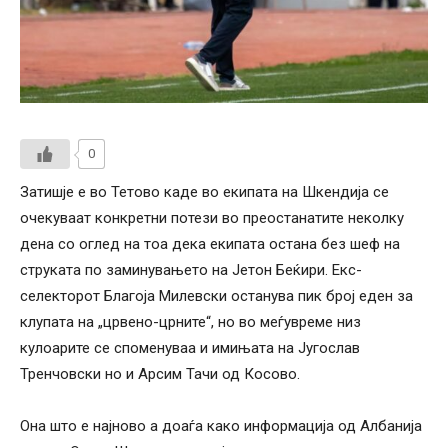
0
Затишје е во Тетово каде во екипата на Шкендија се
очекуваат конкретни потези во преостанатите неколку
дена со оглед на тоа дека екипата остана без шеф на
струката по заминувањето на Јетон Беќири. Екс-
селекторот Благоја Милевски останува пик број еден за
клупата на „црвено-црните“, но во меѓувреме низ
кулоарите се споменуваа и имињата на Југослав
Тренчовски но и Арсим Тачи од Косово.
Она што е најново а доаѓа како информација од Албанија