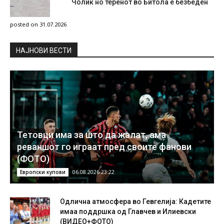
Чолиќ но теренот во Битола е безбеден
posted on 31.07.2026
НAЈНОВИ ВЕСТИ
Тетовци има за што да жалат, ама
реваншот го играат пред своите фанови
(ФОТО)
06.08.2026 23:22
Европски купови
Одлична атмосфера во Гевгелија: Кадетите
имаа поддршка од Главчев и Илиевски
(ВИДЕО+ФОТО)