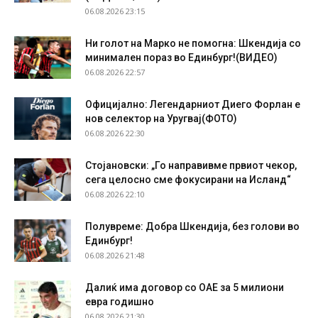
06.08.2026 23:15
Ни голот на Марко не помогна: Шкендија со
минимален пораз во Единбург!(ВИДЕО)
06.08.2026 22:57
Официјално: Легендарниот Диего Форлан е
нов селектор на Уругвај(ФОТО)
06.08.2026 22:30
Стојановски: „Го направивме првиот чекор,
сега целосно сме фокусирани на Исланд“
06.08.2026 22:10
Полувреме: Добра Шкендија, без голови во
Единбург!
06.08.2026 21:48
Далиќ има договор со ОАЕ за 5 милиони
евра годишно
06.08.2026 21:30