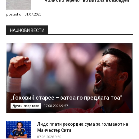
Чолиќ но теренот во Битола е безбеден
posted on 31.07.2026
НAЈНОВИ ВЕСТИ
„Ѓоковиќ старее – затоа го предлага тоа“
07.08.2026 9:57
Други спортови
Лидс плати рекордна сума за голманот на
Манчестер Сити
07.08.2026 9:30