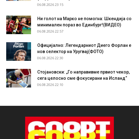
06.08.2026 23:15
Ни голот на Марко не помогна: Шкендија со
минимален пораз во Единбург!(ВИДЕО)
06.08.2026 22:57
Официјално: Легендарниот Диего Форлан е
нов селектор на Уругвај(ФОТО)
06.08.2026 22:30
Стојановски: „Го направивме првиот чекор,
сега целосно сме фокусирани на Исланд“
06.08.2026 22:10