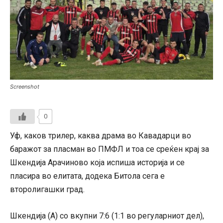
Screenshot
0
Уф, каков трилер, каква драма во Кавадарци во
баражот за пласман во ПМФЛ и тоа се среќен крај за
Шкендија Арачиново која испиша историја и се
пласира во елитата, додека Битола сега е
второлигашки град.
Шкендија (А) со вкупни 7:6 (1:1 во регуларниот дел),