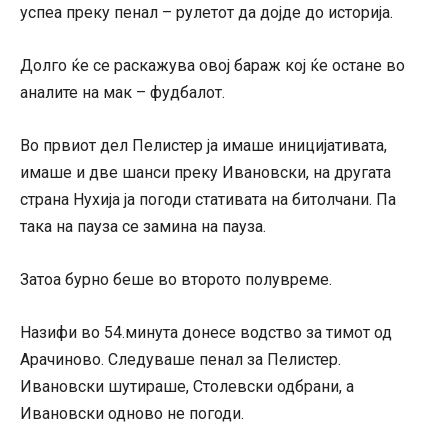
успеа преку пенал – рулетот да дојде до историја.
Долго ќе се раскажува овој бараж кој ќе остане во
аналите на мак – фудбалот.
Во првиот дел Пелистер ја имаше иницијативата,
имаше и две шанси преку Ивановски, на другата
страна Нухија ја погоди стативата на битолчани. Па
така на пауза се замина на пауза.
Затоа бурно беше во второто полувреме.
Назифи во 54.минута донесе водство за тимот од
Арачиново. Следуваше пенал за Пелистер.
Ивановски шутираше, Столевски одбрани, а
Ивановски одново не погоди.