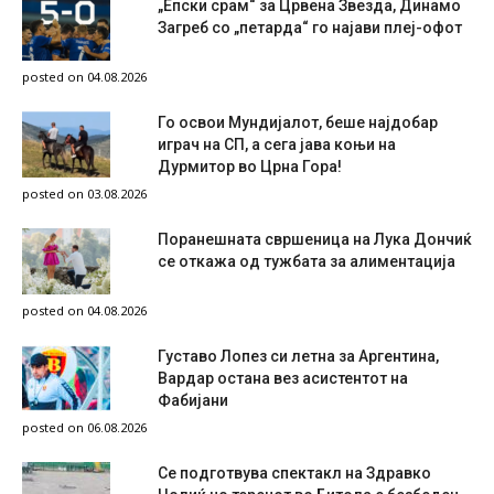
„Епски срам“ за Црвена Звезда, Динамо
Загреб со „петарда“ го најави плеј-офот
posted on 04.08.2026
Го освои Мундијалот, беше најдобар
играч на СП, а сега јава коњи на
Дурмитор во Црна Гора!
posted on 03.08.2026
Поранешната свршеница на Лука Дончиќ
се откажа од тужбата за алиментација
posted on 04.08.2026
Густаво Лопез си летна за Аргентина,
Вардар остана вез асистентот на
Фабијани
posted on 06.08.2026
Се подготвува спектакл на Здравко