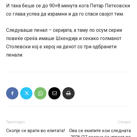
И така беше се до 90+8.минута кога Петар Петковски
со глава успеа да израмни и да го спаси својот тим.
Следуваше пенал – серијата, а таму по осум серии
повеќе среќа имаше Шкендија и секако голманот
Столевски кој е херој на денот со три одбранети
пенали.
Претходно
Следно
Скопје се врати во елитата!
Ова се екипите кои следната
2026/27 сезона ќе играат во