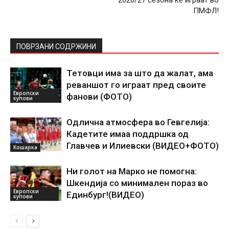
ПМФЛ!
ПОВРЗАНИ СОДРЖИНИ
Тетовци има за што да жалат, ама
реваншот го играат пред своите
Европски
фанови (ФОТО)
купови
Одлична атмосфера во Гевгелија:
Кадетите имаа поддршка од
Главчев и Илиевски (ВИДЕО+ФОТО)
Кошарка
Ни голот на Марко не помогна:
Шкендија со минимален пораз во
Европски
Единбург!(ВИДЕО)
купови