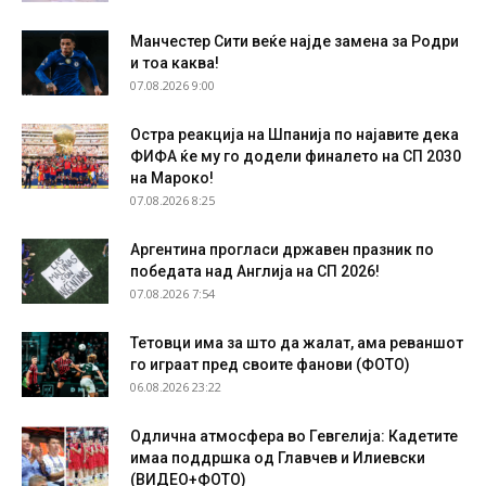
Манчестер Сити веќе најде замена за Родри
и тоа каква!
07.08.2026 9:00
Остра реакција на Шпанија по најавите дека
ФИФА ќе му го додели финалето на СП 2030
на Мароко!
07.08.2026 8:25
Аргентина прогласи државен празник по
победата над Англија на СП 2026!
07.08.2026 7:54
Тетовци има за што да жалат, ама реваншот
го играат пред своите фанови (ФОТО)
06.08.2026 23:22
Одлична атмосфера во Гевгелија: Кадетите
имаа поддршка од Главчев и Илиевски
(ВИДЕО+ФОТО)