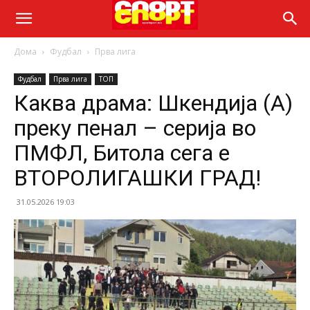
Дома
Фудбал
Прва лига
Фудбал
Прва лига
ТОП
Каква драма: Шкендија (А)
преку пенал – серија во
ПМФЛ, Битола сега е
ВТОРОЛИГАШКИ ГРАД!
31.05.2026 19:03