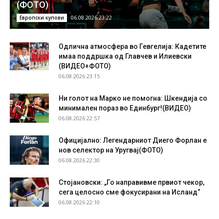
(ФОТО)
06.08.2026 23:22
Европски купови
Одлична атмосфера во Гевгелија: Кадетите
имаа поддршка од Главчев и Илиевски
(ВИДЕО+ФОТО)
06.08.2026 23:15
Ни голот на Марко не помогна: Шкендија со
минимален пораз во Единбург!(ВИДЕО)
06.08.2026 22:57
Официјално: Легендарниот Диего Форлан е
нов селектор на Уругвај(ФОТО)
06.08.2026 22:30
Стојановски: „Го направивме првиот чекор,
сега целосно сме фокусирани на Исланд“
06.08.2026 22:10