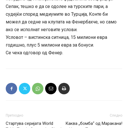
Сепак, тешко е да се одолее на турските пари, а
судејќи според медиумите во Турција, Конте би
можел да седне на клупата на Фенербахче, но само
ако се исполнат неговите услови.
Условот – вистинска ситница, 15 милиони евра
годишно, плус 5 милиони евра за бонуси.
Се чека одговор од Фенер.
Претходно
Следно
Стартува серијата World
Каква „бомба“ од Маракана!