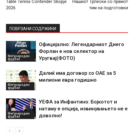
Table Tennis Contender Skopje
Нашиот Трпески со првиот
2026
тим на подготовки
ПОВРЗАНИ СОДРЖИНИ
Официјално: Легендарниот Диего
Форлан е нов селектор на
Меѓународен
Уругвај(ФОТО)
фудбал
Далиќ има договор со ОАЕ за 5
милиони евра годишно
Меѓународен
фудбал
УЕФА за Инфантино: Бојкотот и
натаму е опција, извинувањето не е
Меѓународен
доволно!
фудбал