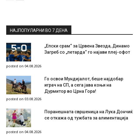
НАЈПОПУЛАРНИ ВО 7 ДЕНА
„Епски срам“ за Црвена Звезда, Динамо
Загреб со „петарда“ го најави плеј-офот
posted on 04.08.2026
Го освои Мундијалот, беше најдобар
играч на СП, а сега јава коњи на
Дурмитор во Црна Гора!
posted on 03.08.2026
Поранешната свршеница на Лука Дончиќ
се откажа од тужбата за алиментација
posted on 04.08.2026