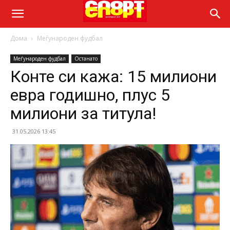
Дома
Меѓународен фудбал
Меѓународен фудбал
Останато
Конте си кажа: 15 милиони
евра годишно, плус 5
милиони за титула!
31.05.2026 13:45