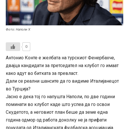
Фото: Наполи Х
0
Антонио Конте е желбата на турскиот Фенербахче,
двајца кандидати за претседател на клубот го имаат
како адут во битката за превласт.
Дали се реални шансите да го видиме Италијанецот
во Турција?
Јасно е дека тој го напушта Наполи, по две години
поминати во клубот каде што успеа да го освои
Скудетото, а неговиот план беше да земе една
година одмор од работа доколку не ја прифати
понудата од Италијанската фудбалска асоцијација.