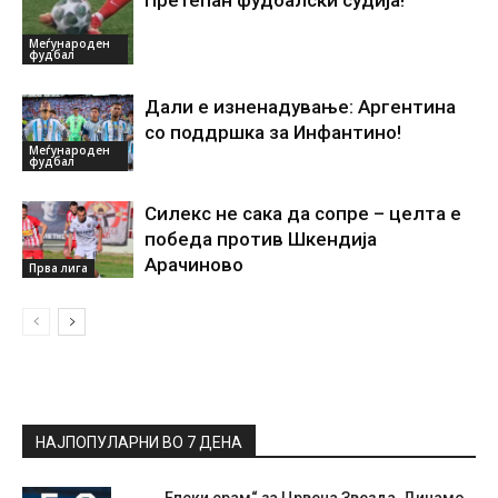
Претепан фудбалски судија!
Меѓународен
фудбал
Дали е изненадување: Аргентина
со поддршка за Инфантино!
Меѓународен
фудбал
Силекс не сака да сопре – целта е
победа против Шкендија
Арачиново
Прва лига
НАЈПОПУЛАРНИ ВО 7 ДЕНА