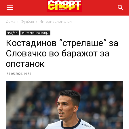
Дома
Фудбал
Интернационалци
Фудбал
Интернационалци
Костадинов “стрелаше“ за
Словачко во баражот за
опстанок
31.05.2026 14:54