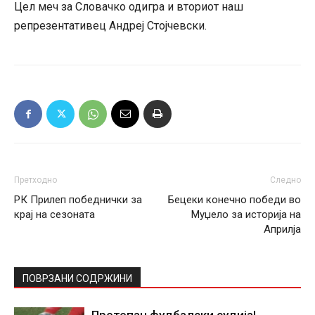
Цел меч за Словачко одигра и вториот наш
репрезентативец Андреј Стојчевски.
Претходно
Следно
РК Прилеп победнички за
Бецеки конечно победи во
крај на сезоната
Муџело за историја на
Априлја
ПОВРЗАНИ СОДРЖИНИ