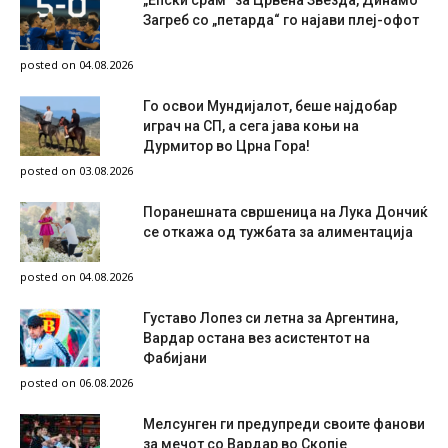
„Епски срам“ за Црвена Звезда, Динамо
Загреб со „петарда“ го најави плеј-офот
posted on 04.08.2026
Го освои Мундијалот, беше најдобар
играч на СП, а сега јава коњи на
Дурмитор во Црна Гора!
posted on 03.08.2026
Поранешната свршеница на Лука Дончиќ
се откажа од тужбата за алиментација
posted on 04.08.2026
Густаво Лопез си летна за Аргентина,
Вардар остана вез асистентот на
Фабијани
posted on 06.08.2026
Мелсунген ги предупреди своите фанови
за мечот со Вардар во Скопје