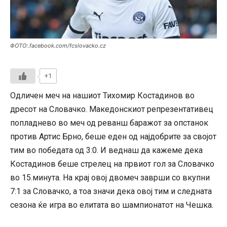
ФОТО:.facebook.com/fcslovacko.cz
+1
Одличен меч на нашиот Тихомир Костадинов во
дресот на Словачко. Македонскиот репрезентативец
попладнево во меч од реванш баражот за опстанок
против Артис Брно, беше еден од најдобрите за својот
тим во победата од 3:0. И веднаш да кажеме дека
Костадинов беше стрелец на првиот гол за Словачко
во 15.минута. На крај овој двомеч заврши со вкупни
7:1 за Словачко, а тоа значи дека овој тим и следната
сезона ќе игра во елитата во шампионатот на Чешка.