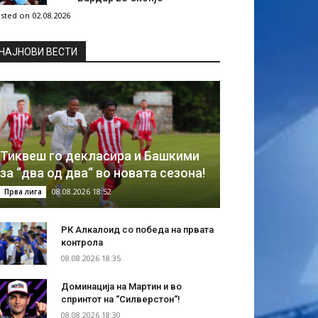
sted on 02.08.2026
НAЈНОВИ ВЕСТИ
Тиквеш го декласира и Башкими
за “два од два“ во новата сезона!
08.08.2026 18:52
Прва лига
РК Алкалоид со победа на првата
контрола
08.08.2026 18:35
Доминација на Мартин и во
спринтот на “Силверстон“!
08.08.2026 18:30