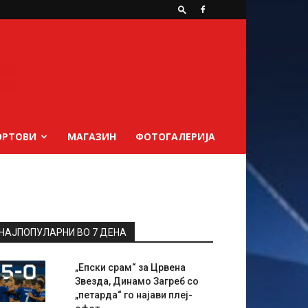
ОРТОВИ
МАГАЗИН
ФОТОГАЛЕРИЈА
НАЈПОПУЛАРНИ ВО 7 ДЕНА
„Епски срам“ за Црвена
Звезда, Динамо Загреб со
„петарда“ го најави плеј-