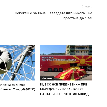
Следно
Секогаш е за Хана – ѕвездата што никогаш не
престана да сјае!
Магазин
о напад на улица,
ИЏЕ СО НОВ ПРЕДИЗВИК – ПРВ
биен во Уганда!(ФОТО)
МАКЕДОНСКИ ВОЗАЧ КОЈ ЌЕ
НАСТАПИ СО ПРОТОТИП БОЛИД