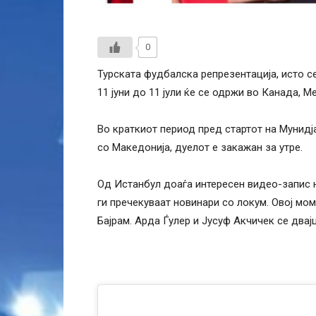
0
Турската фудбалска репрезентација, исто с
11 јуни до 11 јули ќе се одржи во Канада, 
Во краткиот период пред стартот на Мунидја
со Македонија, дуелот е закажан за утре.
Од Истанбул доаѓа интересен видео-запис н
ги пречекуваат новинари со локум. Овој мо
Бајрам. Арда Ѓулер и Јусуф Акчичек се двај