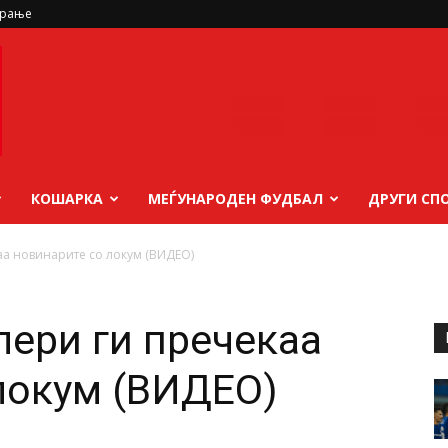
ирање
КОШАРКА
МЕЃУНАРОДЕН ФУДБАЛ
ДРУГИ СП
аа новинарите со локум (ВИДЕО)
лери ги пречекаа
локум (ВИДЕО)