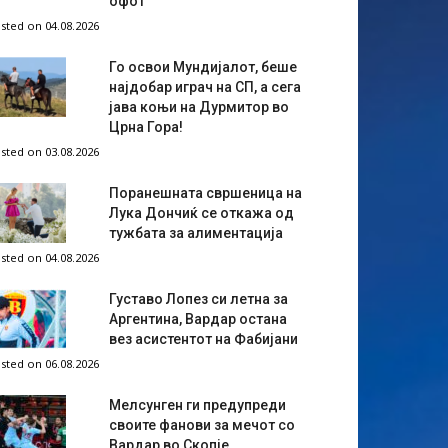
офот
sted on 04.08.2026
Го освои Мундијалот, беше
најдобар играч на СП, а сега
јава коњи на Дурмитор во
Црна Гора!
sted on 03.08.2026
Поранешната свршеница на
Лука Дончиќ се откажа од
тужбата за алиментација
sted on 04.08.2026
Густаво Лопез си летна за
Аргентина, Вардар остана
вез асистентот на Фабијани
sted on 06.08.2026
Мелсунген ги предупреди
своите фанови за мечот со
Вардар во Скопје