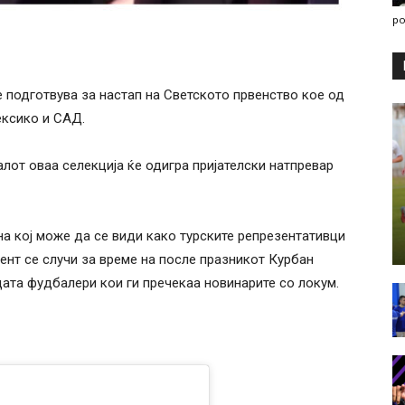
po
е подготвува за настап на Светското првенство кое од
Мексико и САД.
лот оваа селекција ќе одигра пријателски натпревар
а кој може да се види како турските репрезентативци
мент се случи за време на после празникот Курбан
цата фудбалери кои ги пречекаа новинарите со локум.