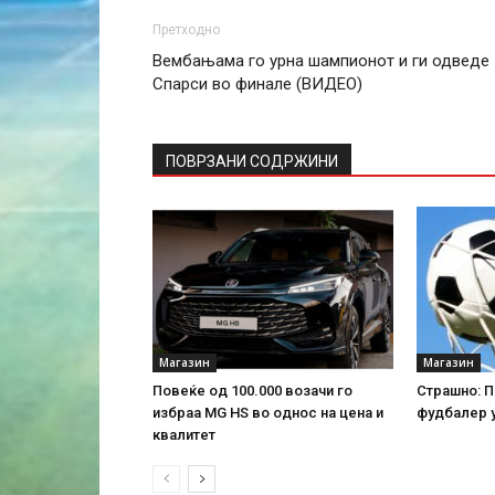
Претходно
Вембањама го урна шампионот и ги одведе
Спарси во финале (ВИДЕО)
ПОВРЗАНИ СОДРЖИНИ
Магазин
Магазин
Повеќе од 100.000 возачи го
Страшно: П
избраа MG HS во однос на цена и
фудбалер у
квалитет