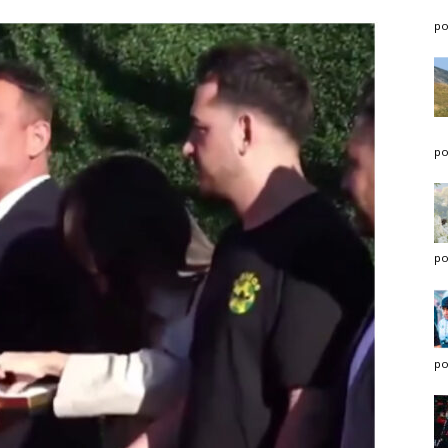
po
po
po
po