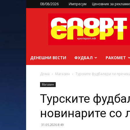
08/08/2026
Импресум
Ценовник за реклам
sportsport.mk
ДЕНЕШНИ ВЕСТИ
ФУДБАЛ
РАКОМЕТ
Дома
Магазин
Турските фудбалери ги пречек
Магазин
Турските фудба
новинарите со 
31.05.2026 8:49