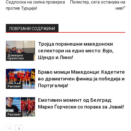
Седлоски на силна проверка
Пелистер, сега останува на
против Турција!
нив!“
ПОВРЗАНИ СОДРЖИНИ
Тројца поранешни македонски
селектори на едно место: Вујо,
Домашно
Шундо и Лино!
првенство
Браво момци Македонци: Кадетите
во драматичен финиш ја победија и
Португалија!
Ракомет
Емотивен момент од Белград:
Марко Ѓорчески со порака за Јовиќ!
Ракомет