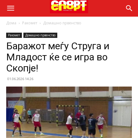
Дома
Ракомет
Домашно првенство
Ракомет
Домашно првенство
Баражот меѓу Струга и
Младост ќе се игра во
Скопје!
01.06.2026 14:26