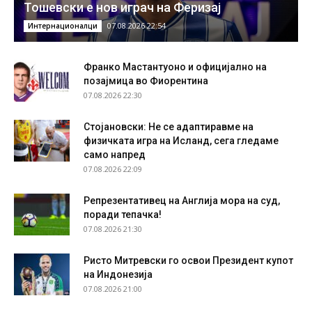
Тошевски е нов играч на Феризај
07.08.2026 22:54
Интернационалци
Франко Мастантуоно и официјално на
позајмица во Фиорентина
07.08.2026 22:30
Стојановски: Не се адаптиравме на
физичката игра на Исланд, сега гледаме
само напред
07.08.2026 22:09
Репрезентативец на Англија мора на суд,
поради тепачка!
07.08.2026 21:30
Ристо Митревски го освои Президент купот
на Индонезија
07.08.2026 21:00