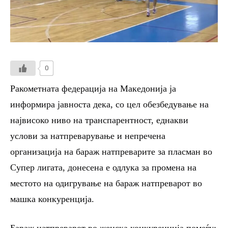
0
Ракометната федерација на Македонија ја
информира јавноста дека, со цел обезбедување на
највисоко ниво на транспарентност, еднакви
услови за натпреварување и непречена
организација на бараж натпреварите за пласман во
Супер лигата, донесена е одлука за промена на
местото на одигрување на бараж натпреварот во
машка конкуренција.
Бараж натпреварот во женска конкуренција помеѓу: