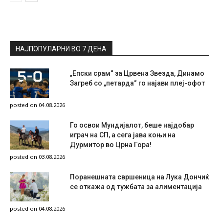
НАЈПОПУЛАРНИ ВО 7 ДЕНА
„Епски срам“ за Црвена Звезда, Динамо
Загреб со „петарда“ го најави плеј-офот
posted on 04.08.2026
Го освои Мундијалот, беше најдобар
играч на СП, а сега јава коњи на
Дурмитор во Црна Гора!
posted on 03.08.2026
Поранешната свршеница на Лука Дончиќ
се откажа од тужбата за алиментација
posted on 04.08.2026