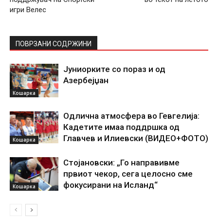
игри Велес
ПОВРЗАНИ СОДРЖИНИ
Јуниорките со пораз и од
Азербејџан
Кошарка
Одлична атмосфера во Гевгелија:
Кадетите имаа поддршка од
Главчев и Илиевски (ВИДЕО+ФОТО)
Кошарка
Стојановски: „Го направивме
првиот чекор, сега целосно сме
фокусирани на Исланд“
Кошарка