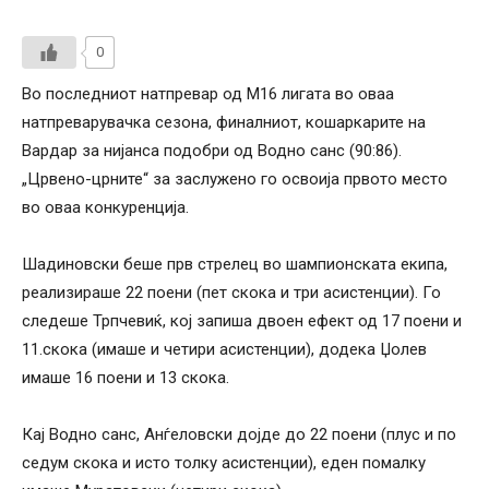
0
Во последниот натпревар од М16 лигата во оваа
натпреварувачка сезона, финалниот, кошаркарите на
Вардар за нијанса подобри од Водно санс (90:86).
„Црвено-црните“ за заслужено го освоија првото место
во оваа конкуренција.
Шадиновски беше прв стрелец во шампионската екипа,
реализираше 22 поени (пет скока и три асистенции). Го
следеше Трпчевиќ, кој запиша двоен ефект од 17 поени и
11.скока (имаше и четири асистенции), додека Џолев
имаше 16 поени и 13 скока.
Кај Водно санс, Анѓеловски дојде до 22 поени (плус и по
седум скока и исто толку асистенции), еден помалку