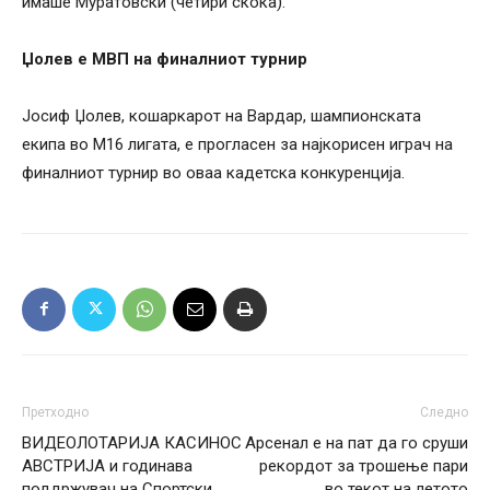
имаше Муратовски (четири скока).
Џолев е МВП на финалниот турнир
Јосиф Џолев, кошаркарот на Вардар, шампионската
екипа во М16 лигата, е прогласен за најкорисен играч на
финалниот турнир во оваа кадетска конкуренција.
Претходно
Следно
ВИДЕОЛОТАРИЈА КАСИНОС
Арсенал е на пат да го сруши
АВСТРИЈА и годинава
рекордот за трошење пари
поддржувач на Спортски
во текот на летото