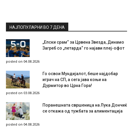
НАЈПОПУЛАРНИ ВО 7 ДЕНА
„Епски срам“ за Црвена Звезда, Динамо
Загреб со „петарда“ го најави плеј-офот
posted on 04.08.2026
Го освои Мундијалот, беше најдобар
играч на СП, а сега јава коњи на
Дурмитор во Црна Гора!
posted on 03.08.2026
Поранешната свршеница на Лука Дончиќ
се откажа од тужбата за алиментација
posted on 04.08.2026