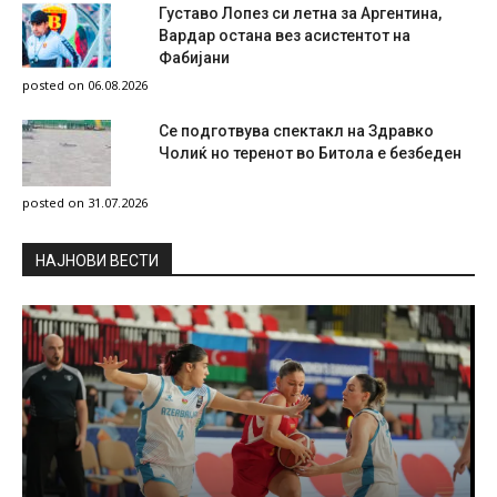
Густаво Лопез си летна за Аргентина,
Вардар остана вез асистентот на
Фабијани
posted on 06.08.2026
Се подготвува спектакл на Здравко
Чолиќ но теренот во Битола е безбеден
posted on 31.07.2026
НAЈНОВИ ВЕСТИ