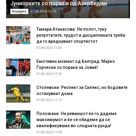
Јуниорките со пораз и од Азербејџан
07.08.2026 12:15
Кошарка
Тамара Атанасова: Не полот, туку
резултатите, трудот и дисциплината треба
да го вреднуваат спортистот
07.08.2026 12:00
Емотивен момент од Белград: Марко
Ѓорчески со порака за Јовиќ!
07.08.2026 11:30
Столевски: Респект за Силекс, но бодовите
остануваат дома
07.08.2026 11:15
Положани: На реваншот ќе го дадеме
максимумот и ќе се обидеме да се
квалификуваме во следната рунда!
07.08.2026 11:00