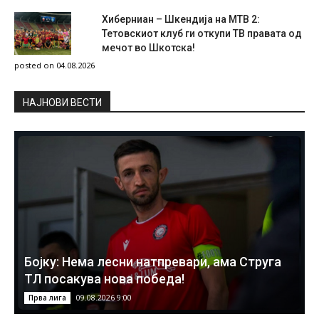
Хиберниан – Шкендија на МТВ 2:
Тетовскиот клуб ги откупи ТВ правата од
мечот во Шкотска!
posted on 04.08.2026
НAЈНОВИ ВЕСТИ
Бојку: Нема лесни натпревари, ама Струга
ТЛ посакува нова победа!
09.08.2026 9:00
Прва лига