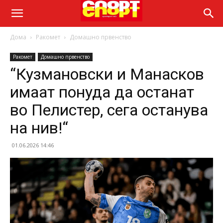
Дома
Ракомет
Домашно првенство
Ракомет
Домашно првенство
“Кузмановски и Манасков
имаат понуда да останат
во Пелистер, сега останува
на нив!“
01.06.2026 14:46