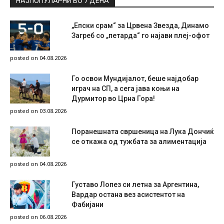
НАЈПОПУЛАРНИ ВО 7 ДЕНА
„Епски срам“ за Црвена Звезда, Динамо
Загреб со „петарда“ го најави плеј-офот
posted on 04.08.2026
Го освои Мундијалот, беше најдобар
играч на СП, а сега јава коњи на
Дурмитор во Црна Гора!
posted on 03.08.2026
Поранешната свршеница на Лука Дончиќ
се откажа од тужбата за алиментација
posted on 04.08.2026
Густаво Лопез си летна за Аргентина,
Вардар остана вез асистентот на
Фабијани
posted on 06.08.2026