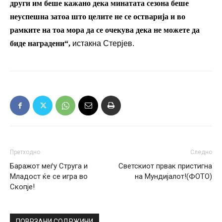
други им беше кажано дека минатата сезона беше
неуспешна затоа што целите не се остварија и во
рамките на тоа мора да се очекува дека не можете да
биде наградени“,
истакна Стерјев.
Претходно
Следно
Баражот меѓу Струга и
Светскиот првак пристигна
Младост ќе се игра во
на Мундијалот!(ФОТО)
Скопје!
ПОВРЗАНИ СОДРЖИНИ