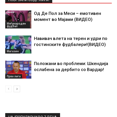
Од Де Пол за Меси – емотивен
момент во Мајами (ВИДЕО)
Меѓународен
фудбал
Навивач влета на терен и удри по
гостинските фудбалери!(ВИДЕО)
Магазин
Положани во проблеми: Шкендија
ослабена за дербито со Вардар!
Прва лига