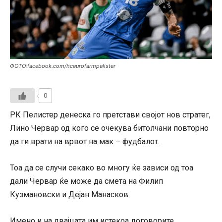
ФОТО:facebook.com/hceurofarmpelister
0
РК Пелистер денеска го претстави својот нов стратег,
Лино Червар од кого се очекува битолчани повторно
да ги врати на врвот на мак – фудбалот.
Тоа да се случи секако во многу ќе зависи од тоа
дали Червар ќе може да смета на Филип
Кузмановски и Дејан Манасков.
Имено и на двајцата им истекоа договорите.