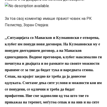
За тоа свој коментар имаше првиот човек на РК
Пелистер, Зоран Стерјев:
„
„
Ситуацијата со Манасков и Кузмановски е отворена,
клубот им понуди нови договори. На Кузмановски му е
понуден двегодишен договор, а на Манасков
едногодишен. Водиме преговори, клубот максимално ги
почитува и двајцата и во рамките на своите можности
правиме се за тие да бидат тука и наредната сезона.
Сепак, на крајот заедно ќе треба да ја донесеме
одлуката. Сметаме дека сите услови и можности кои им
се понудени, се одлични и треба да бидат
прифатени. Ние сме задоволни од тоа што тие го
прикажаа на теренот, меѓутоа сепак и на нив и на сите