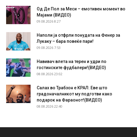
Од Де Пол за Меси – емотивен момент во
Мајами (ВИДЕО)
09.08.2026 8:27
Наполи ја отфрли понудата на Фенер за
Лукаку – бара повеќе пари!
09.08.2026 7:53
Навивач влета на терен и удри по
гостинските фудбалери!(ВИДЕО)
08.08.2026 23:02
Салах во Трабзон е КРАЛ: Еве што
градоначалникот му подготви како
подарок на Фараонот!(ВИДЕО)
08.08.2026 22:40