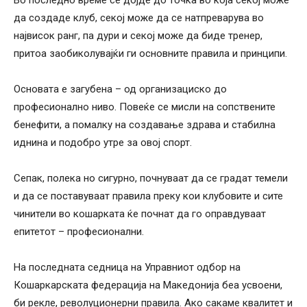
да создаде клуб, секој може да се натпреварува во
највисок ранг, па дури и секој може да биде тренер,
притоа заобиколувајќи ги основните правила и принципи.
Основата е загубена – од организациско до
професионално ниво. Повеќе се мисли на сопствените
бенефити, а помалку на создавање здрава и стабилна
иднина и подобро утре за овој спорт.
Сепак, полека но сигурно, почнуваат да се градат темели
и да се поставуваат правила преку кои клубовите и сите
чинители во кошарката ќе почнат да го оправдуваат
епитетот – професионални.
На последната седница на Управниот одбор на
Кошаркарската федерација на Македонија беа усвоени,
би рекле, револуционерни правила. Ако сакаме квалитет и