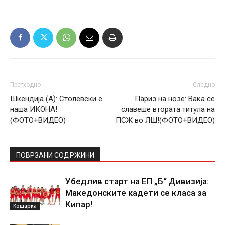
Претходно
Следно
Шкендија (А): Столевски е
Париз на нозе: Вака се
наша ИКОНА!
славеше втората титула на
(ФОТО+ВИДЕО)
ПСЖ во ЛШ!(ФОТО+ВИДЕО)
ПОВРЗАНИ СОДРЖИНИ
Убедлив старт на ЕП „Б“ Дивизија:
Македонските кадети се класа за
Кипар!
Кошарка