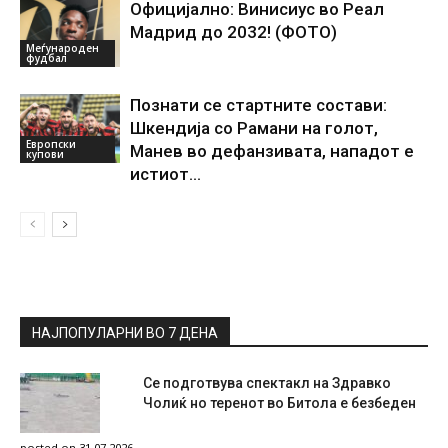
Официјално: Винисиус во Реал
Мадрид до 2032! (ФОТО)
Меѓународен
фудбал
Познати се стартните состави:
Шкендија со Рамани на голот,
Европски
Манев во дефанзивата, нападот е
купови
истиот…
НАЈПОПУЛАРНИ ВО 7 ДЕНА
Се подготвува спектакл на Здравко
Чолиќ но теренот во Битола е безбеден
posted on 31.07.2026