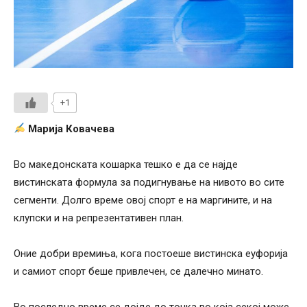
+1
Марија Ковачева
Во македонската кошарка тешко е да се најде
вистинската формула за подигнување на нивото во сите
сегменти. Долго време овој спорт е на маргините, и на
клупски и на репрезентативен план.
Оние добри времиња, кога постоеше вистинска еуфорија
и самиот спорт беше привлечен, се далечно минато.
Во последно време се дојде до точка во која секој може