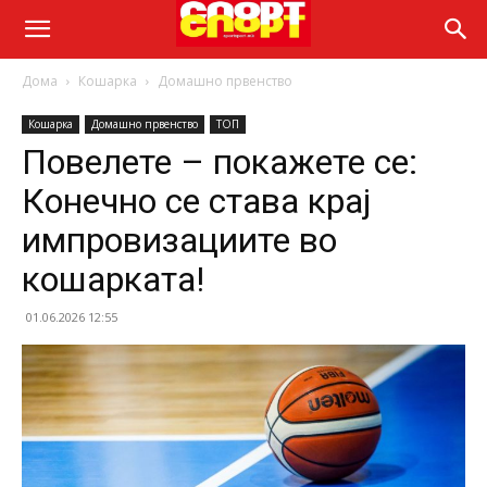
Дома
Кошарка
Домашно првенство
Кошарка
Домашно првенство
ТОП
Повелете – покажете се:
Конечно се става крај
импровизациите во
кошарката!
01.06.2026 12:55