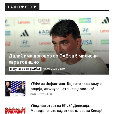
НAЈНОВИ ВЕСТИ
Далиќ има договор со ОАЕ за 5 милиони
евра годишно
06.08.2026 21:30
Меѓународен фудбал
УЕФА за Инфантино: Бојкотот и натаму е
опција, извинувањето не е доволно!
06.08.2026 21:00
Убедлив старт на ЕП „Б“ Дивизија:
Македонските кадети се класа за Кипар!