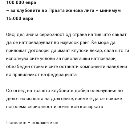
100.000 евра
– за клубовите во Првата женска лига – минимум
15.000 евра
Овој дел значи сериозност од страна на тие што сакаат
да се натпреваруваат во највисок ранг. Ќе мора да
приложат договори, да имаат клупски лекар, сала што ги
исполнува сите услови за прволигашки натпревари,
обезбеден стрим и сите останати компоненти наведени
во правилникот на федерацијата.
Со оглед на тоа што клубовите добија олеснување во
делот на исплата на долговите, време е да се покаже
поголема сериозност и почит кон кошарката.
Повелете – покажете се….