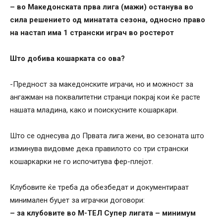
– во Македонската прва лига (мажи) останува во
сила решението од минатата сезона, односно право
на настап има 1 странски играч во ростерот
Што добива кошарката со ова?
-Предност за македонските играчи, но и можност за
ангажман на поквалитетни странци покрај кои ќе расте
нашата младина, како и поискусните кошаркари.
Што се однесува до Првата лига жени, во сезоната што
изминува видовме дека правилото со три странски
кошаркарки не го испочитува фер-плејот.
Клубовите ќе треба да обезбедат и документираат
минимален буџет за играчки договори:
– за клубовите во М-ТЕЛ Супер лигата – минимум