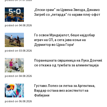
„Епски срам“ за Црвена Звезда, Динамо
Загреб со „петарда“ го најави плеј-офот
posted on 04.08.2026
Го освои Мундијалот, беше најдобар
играч на СП, а сега јава коњи на
Дурмитор во Црна Гора!
posted on 03.08.2026
Поранешната свршеница на Лука Дончиќ
се откажа од тужбата за алиментација
posted on 04.08.2026
Густаво Лопез си летна за Аргентина,
Вардар остана вез асистентот на
Фабијани
posted on 06.08.2026