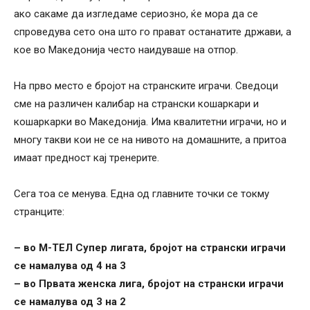
ако сакаме да изгледаме сериозно, ќе мора да се
спроведува сето она што го прават останатите држави, а
кое во Македонија често наидуваше на отпор.
На прво место е бројот на странските играчи. Сведоци
сме на различен калибар на странски кошаркари и
кошаркарки во Македонија. Има квалитетни играчи, но и
многу такви кои не се на нивото на домашните, а притоа
имаат предност кај тренерите.
Сега тоа се менува. Една од главните точки се токму
странците:
– во М-ТЕЛ Супер лигата, бројот на странски играчи
се намалува од 4 на 3
– во Првата женска лига, бројот на странски играчи
се намалува од 3 на 2