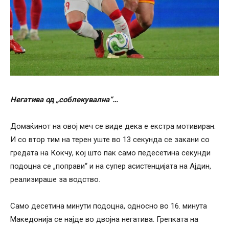
Негатива од „соблекувална“…
Домаќинот на овој меч се виде дека е екстра мотивиран.
И со втор тим на терен уште во 13 секунда се закани со
гредата на Кокчу, кој што пак само педесетина секунди
подоцна се „поправи“ и на супер асистенцијата на Ајдин,
реализираше за водство.
Само десетина минути подоцна, односно во 16. минута
Македонија се најде во двојна негатива. Грепката на