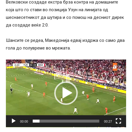
Велковски создаде екстра брза контра на домашните
која што го стави во позиција Узун на линијата од
шеснаесетникот да шутира и со помош на десниот дирек
да создаде веќе 2:0.
Шансите се редеа, Македонија едвај издржа со само два
гола до полувреме во мрежата.
Video
Player
00:00
00:27