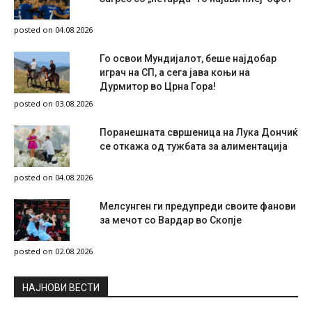
posted on 04.08.2026
Го освои Мундијалот, беше најдобар
играч на СП, а сега јава коњи на
Дурмитор во Црна Гора!
posted on 03.08.2026
Поранешната свршеница на Лука Дончиќ
се откажа од тужбата за алиментација
posted on 04.08.2026
Мелсунген ги предупреди своите фанови
за мечот со Вардар во Скопје
posted on 02.08.2026
НAЈНОВИ ВЕСТИ