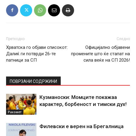
Претходно
Следно
Хрватска го објави списокот:
Официјално објавени
Далиќ ги потврди 26-те
промените што ќе стапат на
патници за СП
сила веќе на СП 2026!
ПОВРЗАНИ СОДРЖИНИ
Кузманоски: Момците покажаа
карактер, борбеност и тимски дух!
Ракомет
Филевски е верен на Брегалница