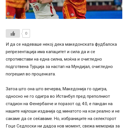
0
И да се надеваше некој дека македонската фудбалска
репрезентација има капацитет и сила да и се
спротивстави на една силна, моќна и очигледно
подготвена Турција за настап на Мундијал, очигледно
погрешил во проценката.
Затоа што она што вечерва, Македонија го одигра,
односно не го одигра во Истанбул пред преполниот
стадион на Фенербахче и поразот од 4:0, е пандан на
нашите најлоши изданија од минатото на кои реално и не
сакаме да се сеќаваме. Но, избраниците на селекторот
Гоце Седлоски ни дадоа нов момент, свежа меморија за