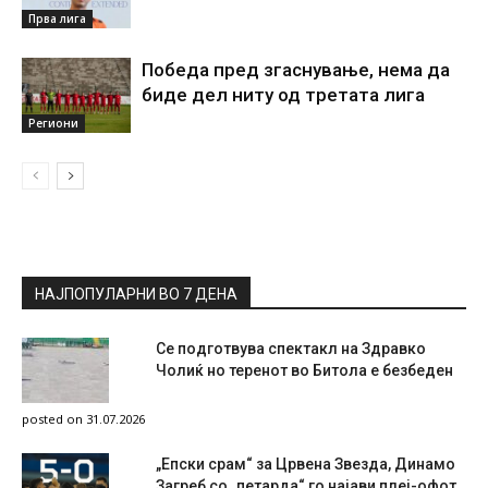
Прва лига
Победа пред згаснување, нема да
биде дел ниту од третата лига
Региони
НАЈПОПУЛАРНИ ВО 7 ДЕНА
Се подготвува спектакл на Здравко
Чолиќ но теренот во Битола е безбеден
posted on 31.07.2026
„Епски срам“ за Црвена Звезда, Динамо
Загреб со „петарда“ го најави плеј-офот