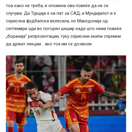
тоа како не треба, и опомена ова повеќе да не се
случува. Да Турција е на пат за САД, и Мундијалот и е
сериозна фудбалска велесила, но Македонија од
септември оди во погорен шешир каде што нема повеќе
„боранија“ репрезентации, туку сериозни екипи спремни
да држат лекции… ако тоа им се дозволи.