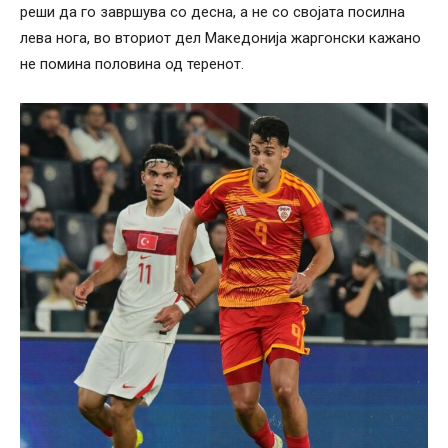
реши да го завршува со десна, а не со својата посилна
лева нога, во вториот дел Македонија жаргонски кажано
не помина половина од теренот.