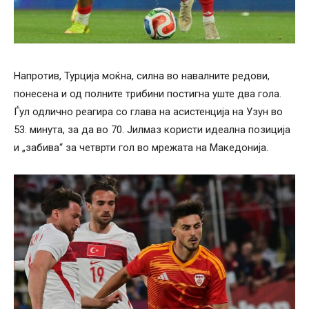
Напротив, Турција моќна, силна во навалните редови,
понесена и од полните трибини постигна уште два гола.
Ѓул одлично реагира со глава на асистенција на Узун во
53. минута, за да во 70. Јилмаз користи идеална позиција
и „забива“ за четврти гол во мрежата на Македонија.