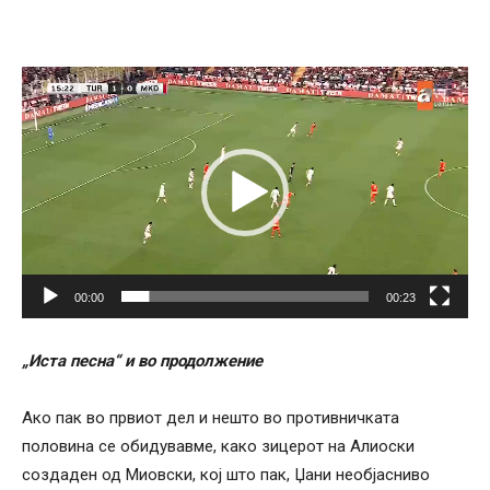
Video
Player
00:00
00:23
„Иста песна“ и во продолжение
Ако пак во првиот дел и нешто во противничката
половина се обидувавме, како зицерот на Алиоски
создаден од Миовски, кој што пак, Џани необјасниво