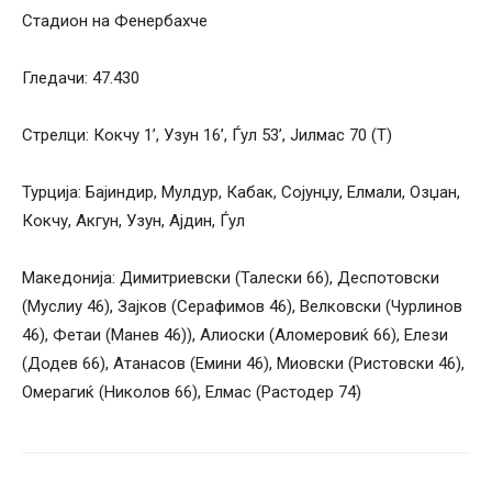
Стадион на Фенербахче
Гледачи: 47.430
Стрелци: Кокчу 1’, Узун 16’, Ѓул 53’, Јилмас 70 (Т)
Турција: Бајиндир, Мулдур, Кабак, Сојунџу, Елмали, Озџан,
Кокчу, Акгун, Узун, Ајдин, Ѓул
Македонија: Димитриевски (Талески 66), Деспотовски
(Муслиу 46), Зајков (Серафимов 46), Велковски (Чурлинов
46), Фетаи (Манев 46)), Алиоски (Аломеровиќ 66), Елези
(Додев 66), Атанасов (Емини 46), Миовски (Ристовски 46),
Омерагиќ (Николов 66), Елмас (Растодер 74)