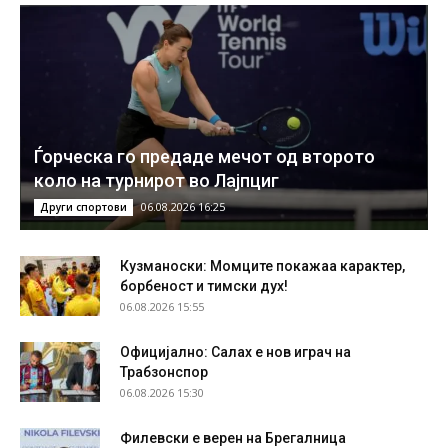
Ѓорческа го предаде мечот од второто
коло на турнирот во Лајпциг
06.08.2026 16:25
Други спортови
Кузманоски: Момците покажаа карактер,
борбеност и тимски дух!
06.08.2026 15:55
Официјално: Салах е нов играч на
Трабзонспор
06.08.2026 15:30
Филевски е верен на Брегалница