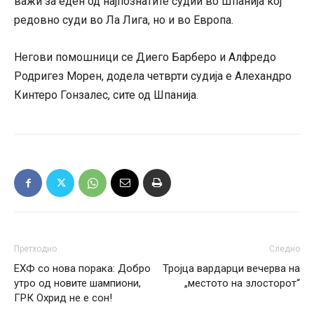
важи за еден од најпознатите судии во Шпанија кој
редовно суди во Ла Лига, но и во Европа.
Негови помошници се Диего Барберо и Алфредо
Родригез Морен, додела четврти судија е Алехандро
Кинтеро Гонзалес, сите од Шпанија.
Претходно
Следно
ЕХФ со нова порака: Добро
Тројца вардарци вечерва на
утро од новите шампиони,
„местото на злосторот“
ГРК Охрид не е сон!