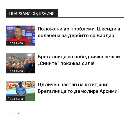
ПОВРЗАНИ СОДРЖИНИ
Положани во проблеми: Шкендија
ослабена за дербито со Вардар!
Прва лига
Брегалница со победничко селфи:
„Сините“ покажаа сила!
Прва лига
Одличен настап на штипјани:
Брегалница го демолира Арсими!
Прва лига