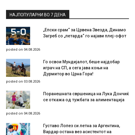
НАЈПОПУЛАРНИ ВО 7 ДЕНА
„Епски срам“ за Црвена Звезда, Динамо
Загреб со „петарда“ го најави плеј-офот
posted on 04.08.2026
Го освои Мундијалот, беше најдобар
играч на СП, а сега јава коњи на
Дурмитор во Црна Гора!
posted on 03.08.2026
Поранешната свршеница на Лука Дончиќ
се откажа од тужбата за алиментација
posted on 04.08.2026
Густаво Лопез си летна за Аргентина,
Вардар остана вез асистентот на