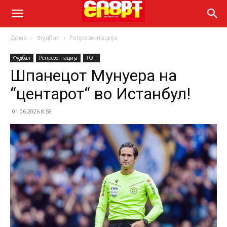
Дома
Фудбал
Репрезентација
Фудбал
Репрезентација
ТОП
Шпанецот Мунуера на
“центарот“ во Истанбул!
01.06.2026 8:58