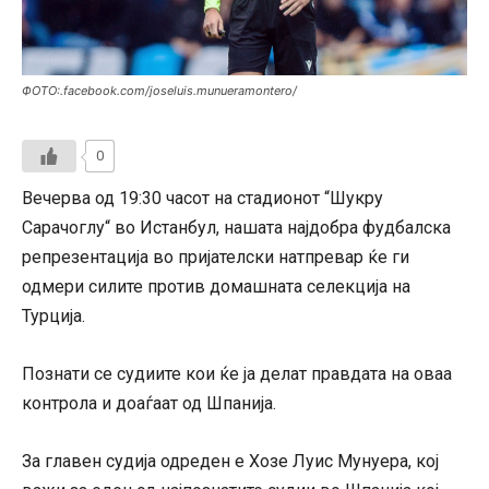
ФОТО:.facebook.com/joseluis.munueramontero/
0
Вечерва од 19:30 часот на стадионот “Шукру
Сарачоглу“ во Истанбул, нашата најдобра фудбалска
репрезентација во пријателски натпревар ќе ги
одмери силите против домашната селекција на
Турција.
Познати се судиите кои ќе ја делат правдата на оваа
контрола и доаѓаат од Шпанија.
За главен судија одреден е Хозе Луис Мунуера, кој