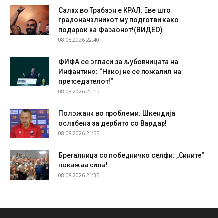
Салах во Трабзон е КРАЛ: Еве што
градоначалникот му подготви како
подарок на Фараонот!(ВИДЕО)
08.08.2026 22:40
ФИФА се огласи за љубовницата на
Инфантино: “Никој не се пожалил на
претседателот!“
08.08.2026 22:15
Положани во проблеми: Шкендија
ослабена за дербито со Вардар!
08.08.2026 21:55
Брегалница со победничко селфи: „Сините“
покажаа сила!
08.08.2026 21:35