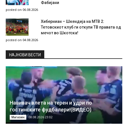
Фабијани
posted on 06.08.2026
Хиберниан – Шкендија на МТВ 2:
Тетовскиот клуб ги откупи ТВ правата од
мечот во Шкотска!
posted on 04.08.2026
НAЈНОВИ ВЕСТИ
Навивач влета на терен и удри по
гостинските фудбалери!(ВИДЕО)
08.08.2026 23:02
Магазин