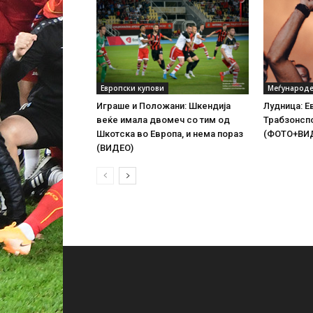
Европски купови
Меѓународе
Играше и Положани: Шкендија
Лудница: Е
веќе имала двомеч со тим од
Трабзонспо
Шкотска во Европа, и нема пораз
(ФОТО+ВИ
(ВИДЕО)