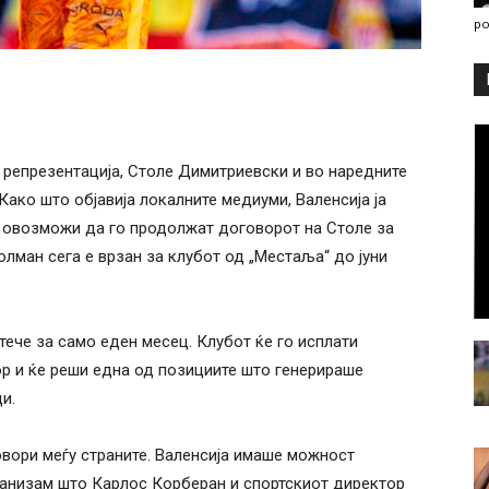
po
репрезентација, Столе Димитриевски и во наредните
 Како што објавија локалните медиуми, Валенсија ја
 овозможи да го продолжат договорот на Столе за
олман сега е врзан за клубот од „Местаља“ до јуни
ече за само еден месец. Клубот ќе го исплати
р и ќе реши една од позициите што генерираше
и.
овори меѓу страните. Валенсија имаше можност
анизам што Карлос Корберан и спортскиот директор