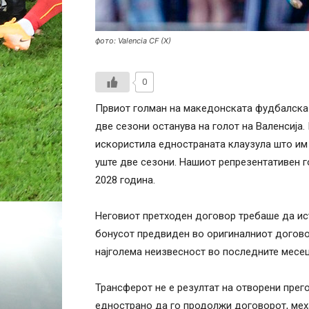
фото: Valencia CF (X)
0
Првиот голман на македонската фудбалска 
две сезони останува на голот на Валенсија.
искористила едностраната клаузула што им
уште две сезони. Нашиот репрезентативен г
2028 година.
Неговиот претходен договор требаше да ист
бонусот предвиден во оригиналниот догово
најголема неизвесност во последните месец
Трансферот не е резултат на отворени прег
еднострано да го продолжи договорот, мех