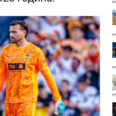
po
po
po
po