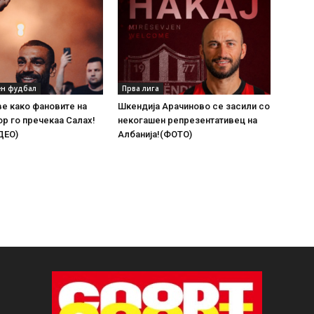
н фудбал
Прва лига
ве како фановите на
Шкендија Арачиново се засили со
р го пречекаа Салах!
некогашен репрезентативец на
ДЕО)
Албанија!(ФОТО)