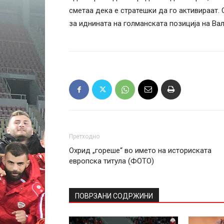
сметаа дека е стратешки да го активираат. 
за иднината на голманската позиција на Вал
Претходно
Охрид „гореше“ во името на историската
европска титула (ФОТО)
ПОВРЗАНИ СОДРЖИНИ