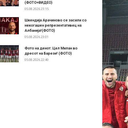
(ФОТО+ВИДЕО)
05.08.2026 23:15
Шкендија Арачиново се засили со
некогашен репрезентативец на
Албанија!(ФОТО)
05.08.2026 23:01
Фото на денот: Цел Милан во
дресот на Барези! (ФОТО)
05.08.2026 22:40