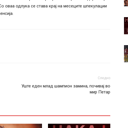
Со оваа одлука се става крај на месеците шпекулации
енсија.
Следно
Уште еден млад шампион замина, почивај во
мир Петар