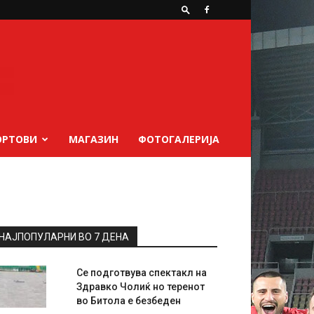
ОРТОВИ
МАГАЗИН
ФОТОГАЛЕРИЈА
НАЈПОПУЛАРНИ ВО 7 ДЕНА
Се подготвува спектакл на
Здравко Чолиќ но теренот
во Битола е безбеден