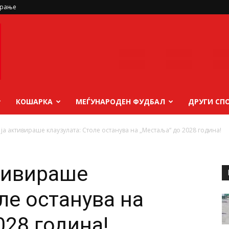
ирање
КОШАРКА
МЕЃУНАРОДЕН ФУДБАЛ
ДРУГИ СП
 ја активираше клаузулата: Столе останува на „Местаља“ до 2028 година!
ктивираше
ле останува на
028 година!