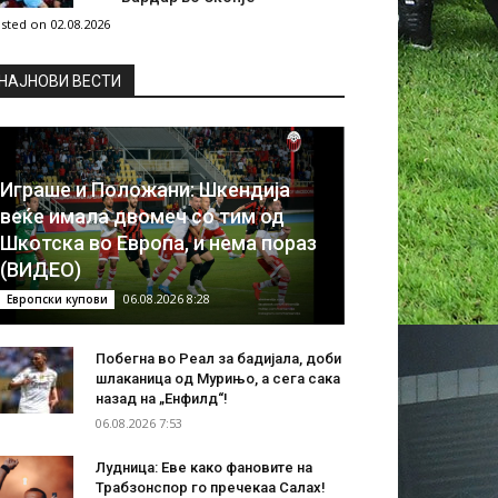
sted on 02.08.2026
НAЈНОВИ ВЕСТИ
Играше и Положани: Шкендија
веќе имала двомеч со тим од
Шкотска во Европа, и нема пораз
(ВИДЕО)
06.08.2026 8:28
Европски купови
Побегна во Реал за бадијала, доби
шлаканица од Мурињо, а сега сака
назад на „Енфилд“!
06.08.2026 7:53
Лудница: Еве како фановите на
Трабзонспор го пречекаа Салах!