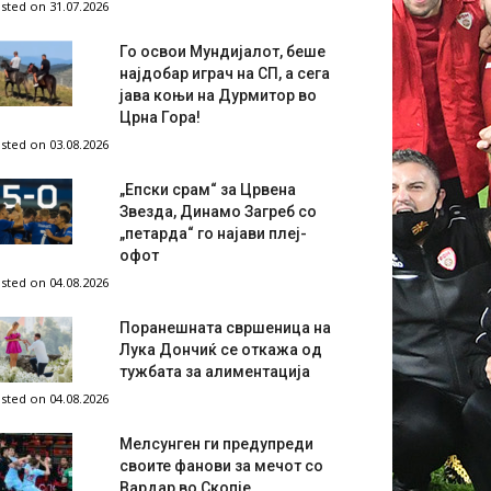
sted on 31.07.2026
Го освои Мундијалот, беше
најдобар играч на СП, а сега
јава коњи на Дурмитор во
Црна Гора!
sted on 03.08.2026
„Епски срам“ за Црвена
Звезда, Динамо Загреб со
„петарда“ го најави плеј-
офот
sted on 04.08.2026
Поранешната свршеница на
Лука Дончиќ се откажа од
тужбата за алиментација
sted on 04.08.2026
Мелсунген ги предупреди
своите фанови за мечот со
Вардар во Скопје