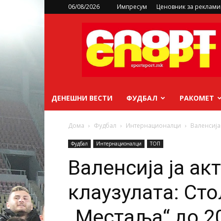
06/08/2026
Импресум
Ценовник за реклам
sportsport.mk
ДЕНЕШНИ ВЕСТИ
ФУДБАЛ
РАКОМЕТ
Дома
Фудбал
Интернационалци
Валенсија
Фудбал
Интернационалци
ТОП
Валенсија ја а
клаузулата: Сто
„Местаља“ до 2