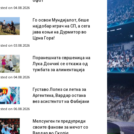
офот
sted on 04.08.2026
Го освои Мундијалот, беше
најдобар играч на СП, а сега
јава коњи на Дурмитор во
Црна Гора!
sted on 03.08.2026
Поранешната свршеница на
Лука Дончиќ се откажа од
тужбата за алиментација
sted on 04.08.2026
Густаво Лопез си летна за
Аргентина, Вардар остана
вез асистентот на Фабијани
sted on 06.08.2026
Мелсунген ги предупреди
своите фанови за мечот со
Вардар во Скопје