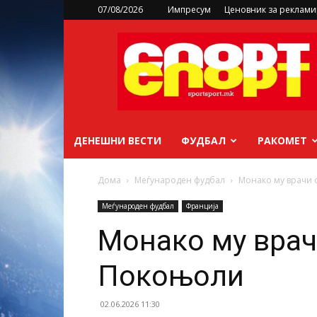
07/08/2026
Импресум
Ценовник за реклам
sportsport.mk
ДЕНЕШНИ ВЕСТИ
ФУДБАЛ
РАКОМЕТ
Дома
Меѓународен фудбал
Монако му врачи 
Меѓународен фудбал
Франција
Монако му врач
Покоњоли
02.06.2026 11:30