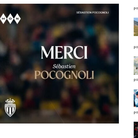
po
po
po
po