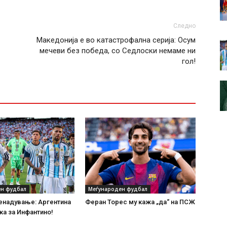
Следно
Македонија е во катастрофална серија: Осум
мечеви без победа, со Седлоски немаме ни
гол!
н фудбал
Меѓународен фудбал
енадување: Аргентина
Феран Торес му кажа „да“ на ПСЖ
а за Инфантино!