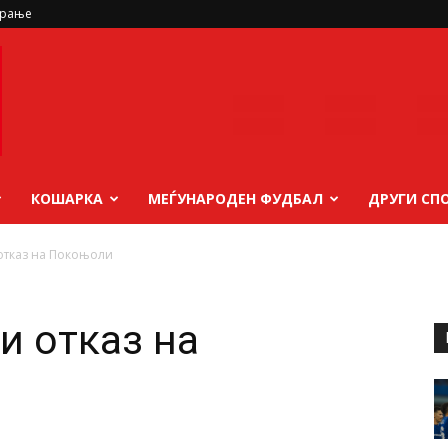
ирање
КОШАРКА
МЕЃУНАРОДЕН ФУДБАЛ
ДРУГИ СП
отказ на Покоњоли
и отказ на