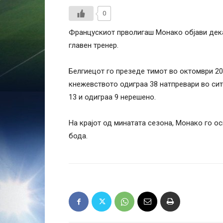
0
Францускиот прволигаш Монако објави дек
главен тренер.
Белгиецот го презеде тимот во октомври 20
кнежевството одиграа 38 натпревари во сите
13 и одиграа 9 нерешено.
На крајот од минатата сезона, Монако го ос
бода.