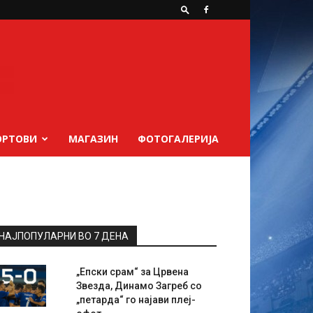
ОРТОВИ
МАГАЗИН
ФОТОГАЛЕРИЈА
НАЈПОПУЛАРНИ ВО 7 ДЕНА
„Епски срам“ за Црвена
Звезда, Динамо Загреб со
„петарда“ го најави плеј-