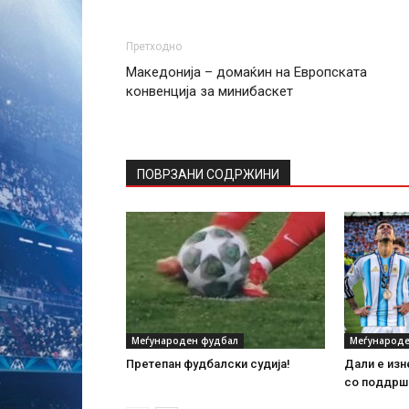
Претходно
Македонија – домаќин на Европската
конвенција за минибаскет
ПОВРЗАНИ СОДРЖИНИ
Меѓународен фудбал
Меѓународе
Претепан фудбалски судија!
Дали е изн
со поддршк