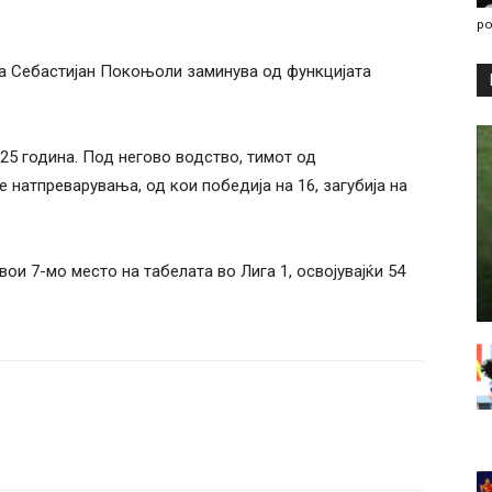
po
а Себастијан Покоњоли заминува од функцијата
25 година. Под негово водство, тимот од
 натпреварувања, од кои победија на 16, загубија на
вои 7-мо место на табелата во Лига 1, освојувајќи 54