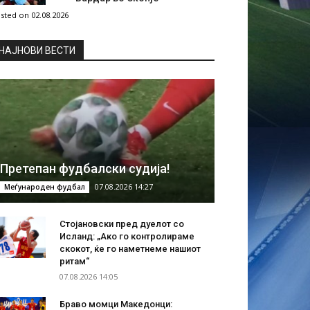
sted on 02.08.2026
НAЈНОВИ ВЕСТИ
Претепан фудбалски судија!
07.08.2026 14:27
Меѓународен фудбал
Стојановски пред дуелот со
Исланд: „Ако го контролираме
скокот, ќе го наметнеме нашиот
ритам“
07.08.2026 14:05
Браво момци Македонци: