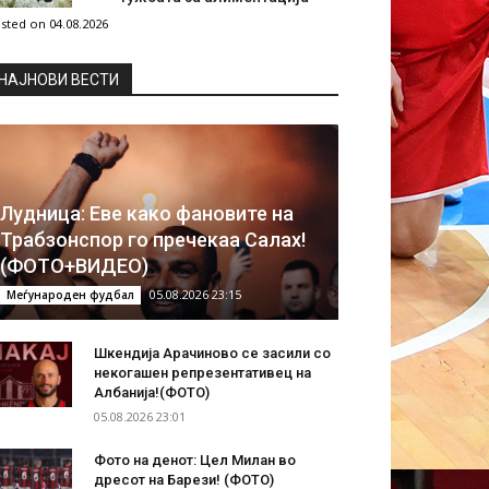
sted on 04.08.2026
НAЈНОВИ ВЕСТИ
Лудница: Еве како фановите на
Трабзонспор го пречекаа Салах!
(ФОТО+ВИДЕО)
05.08.2026 23:15
Меѓународен фудбал
Шкендија Арачиново се засили со
некогашен репрезентативец на
Албанија!(ФОТО)
05.08.2026 23:01
Фото на денот: Цел Милан во
дресот на Барези! (ФОТО)