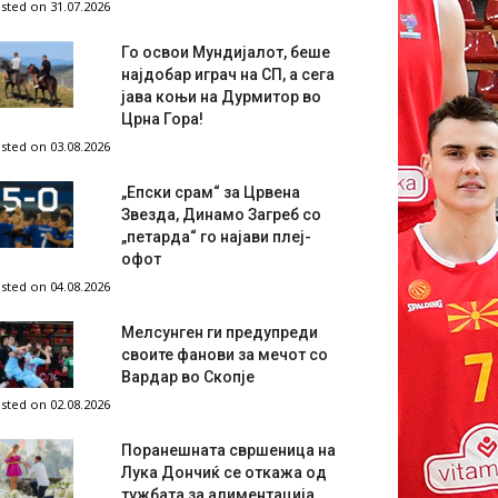
sted on 31.07.2026
Го освои Мундијалот, беше
најдобар играч на СП, а сега
јава коњи на Дурмитор во
Црна Гора!
sted on 03.08.2026
„Епски срам“ за Црвена
Звезда, Динамо Загреб со
„петарда“ го најави плеј-
офот
sted on 04.08.2026
Мелсунген ги предупреди
своите фанови за мечот со
Вардар во Скопје
sted on 02.08.2026
Поранешната свршеница на
Лука Дончиќ се откажа од
тужбата за алиментација