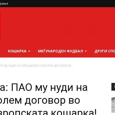
ирање
КОШАРКА
МЕЃУНАРОДЕН ФУДБАЛ
ДРУГИ СП
АО му нуди на Обрадовиќ најголем договор во...
а: ПАО му нуди на
олем договор во
европската кошарка!