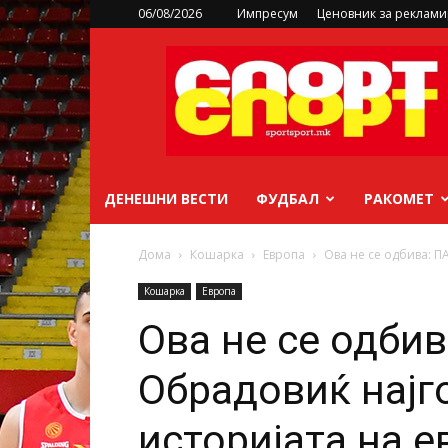
06/08/2026
Импресум
Ценовник за реклам
sportsport.mk
ДЕНЕШНИ ВЕСТИ
ФУДБАЛ
РАКОМЕТ
Дома
Кошарка
Европа
Ова не се одбива: П
Кошарка
Европа
Ова не се одбив
Обрадовиќ најг
историјата на 