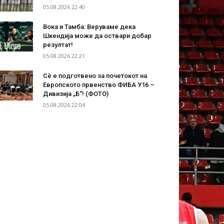
05.08.2026 22:40
Вока и Тамба: Веруваме дека
Шкендија може да оствари добар
резултат!
05.08.2026 22:21
Сѐ е подготвено за почетокот на
Европското првенство ФИБА У16 –
Дивизија „Б“! (ФОТО)
05.08.2026 22:04