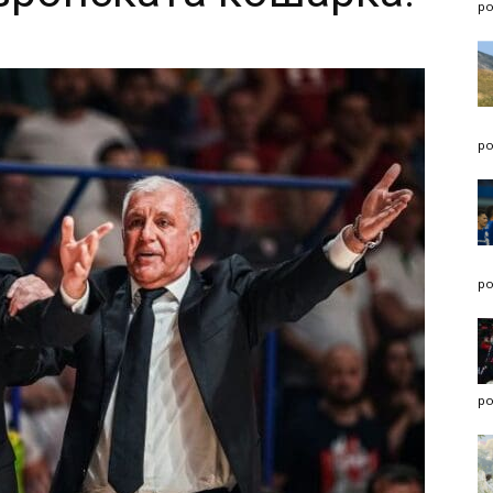
po
po
po
po