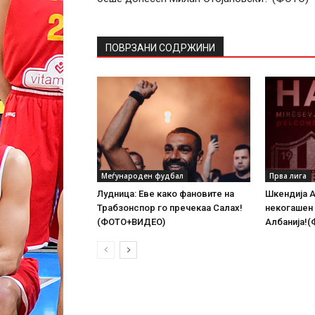
ПОВРЗАНИ СОДРЖИНИ
Меѓународен фудбал
Прва лига
Лудница: Еве како фановите на
Шкендија А
Трабзонспор го пречекаа Салах!
некогашен
(ФОТО+ВИДЕО)
Албанија!(