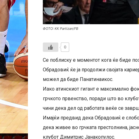
ФОТО: KK Partizan/FB
0
Се поблиску е моментот кога ќе биде по
Обрадовиќ ќе ја продолжи својата кариер
можел да биде Панатинаикос.
Иако атинскиот гигант е максимално фок
грчкото првенство, поради што во клубо
чини дека дел од работата веќе се завр
Имајќи предвид дека Обрадовиќ е слобод
дека живее во грчката престолнина, јасно
клубот Димитрис Јанакопулос.