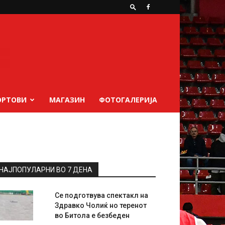
ОРТОВИ
МАГАЗИН
ФОТОГАЛЕРИЈА
НАЈПОПУЛАРНИ ВО 7 ДЕНА
Се подготвува спектакл на
Здравко Чолиќ но теренот
во Битола е безбеден