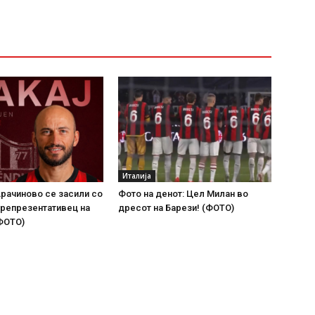
Италија
рачиново се засили со
Фото на денот: Цел Милан во
 репрезентативец на
дресот на Барези! (ФОТО)
ФОТО)