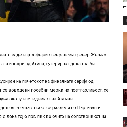
po
знато каде најтрофејниот европски тренер Жељко
а, а извори од Атина, сугерираат дека тоа би
усиран на почетокот на финалната серија од
т се воведени посебни мерки на претпазливост, се
шува околу наследникот на Атаман.
ен од есента откако се раздели со Партизан и
 е дека тој е прв пик во очите на сопственикот на