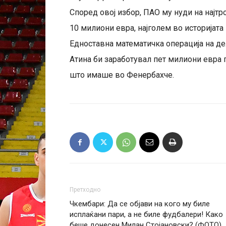
Според овој избор, ПАО му нуди на најт
10 милиони евра, најголем во историјата
Едноставна математичка операција на де
Атина би заработувал пет милиони евра 
што имаше во Фенербахче.
Претходно
Чкембари: Да се објави на кого му биле
исплаќани пари, а не биле фудбалери! Како
беше донесен Милан Стојановски? (ФОТО)