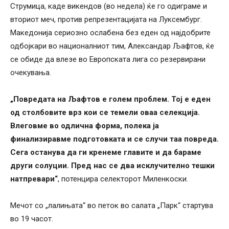
Струмица, каде викендов (во недела) ќе го одиграме и
вториот меч, против репрезентацијата на Луксембург.
Македонија сериозно ослабена без еден од најдобрите
одбојкари во националниот тим, Александар Љафтов, ќе
се обиде да влезе во Европската лига со резервирани
очекувања.
„Повредата на Љафтов е голем проблем. Тој е еден
од столбовите врз кои се темели оваа селекција.
Влеговме во одлична форма, полека ја
финализиравме подготовката и се случи таа повреда.
Сега останува да ги кренеме главите и да бараме
други солуции. Пред нас се два исклучително тешки
натпревари“
, потенцира селекторот Миленкоски.
Мечот со „лалињата“ во петок во салата „Парк“ стартува
во 19 часот.