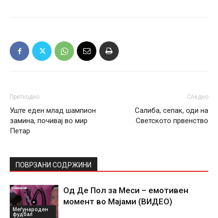
Претходно
Следно
Уште еден млад шампион
Салиба, сепак, оди на
замина, почивај во мир
Светското првенство
Петар
ПОВРЗАНИ СОДРЖИНИ
Од Де Пол за Меси – емотивен
момент во Мајами (ВИДЕО)
Меѓународен
фудбал