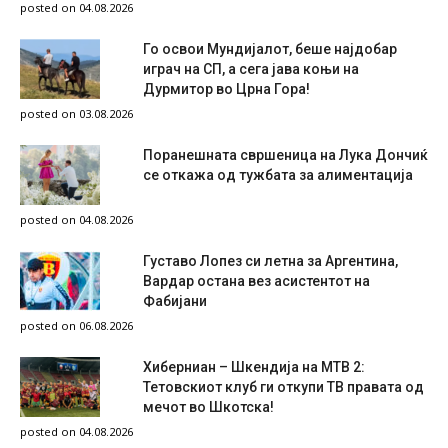
posted on 04.08.2026
Го освои Мундијалот, беше најдобар
играч на СП, а сега јава коњи на
Дурмитор во Црна Гора!
posted on 03.08.2026
Поранешната свршеница на Лука Дончиќ
се откажа од тужбата за алиментација
posted on 04.08.2026
Густаво Лопез си летна за Аргентина,
Вардар остана вез асистентот на
Фабијани
posted on 06.08.2026
Хиберниан – Шкендија на МТВ 2:
Тетовскиот клуб ги откупи ТВ правата од
мечот во Шкотска!
posted on 04.08.2026