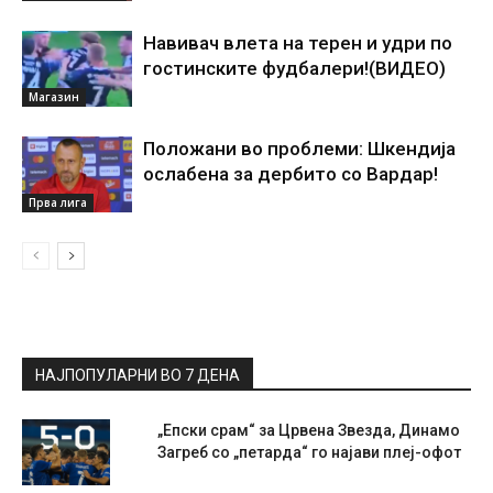
Навивач влета на терен и удри по
гостинските фудбалери!(ВИДЕО)
Магазин
Положани во проблеми: Шкендија
ослабена за дербито со Вардар!
Прва лига
НАЈПОПУЛАРНИ ВО 7 ДЕНА
„Епски срам“ за Црвена Звезда, Динамо
Загреб со „петарда“ го најави плеј-офот