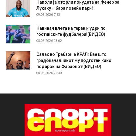
Наполи ја отфрли понудата на Фенер за
Лукаку – бара повеќе пари!
09.08.2026 7:53
Навивач влета на терен и удри по
гостинските фудбалери!(ВИДЕО)
08.08.2026 23:02
Салах во Трабзон е КРАЛ: Еве што
градоначалникот му подготви како
подарок на Фараонот!(ВИДЕО)
08.08.2026 22:40