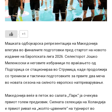
+1
Машката одбојкарска репрезентација на Македонија
влегува во финалните подготовки пред стартот на новото
издание на Европската лига 2026. Селекторот Јошко
Миленкоски и неговите избраници по враќањето од
Подгорица се стационираа во Струмица, каде продолжија
со тренинзи и тактички подготовките за првите два меча
во новата сезона на силното европско натпреварување.
Македонија веќе в петок во салата „Парк“ ја очекува
првиот голем предизвик. Силната селекција на Холандија
е првиот ривал на „жолто-црвените“ на турнирот во