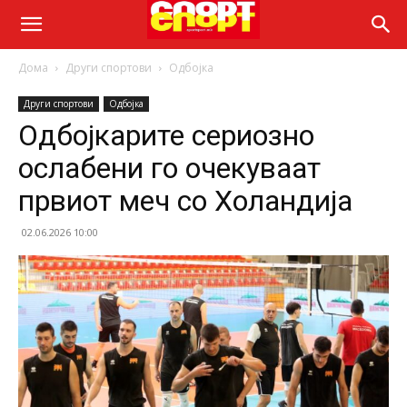
Дома
Други спортови
Одбојка
Други спортови
Одбојка
Одбојкарите сериозно
ослабени го очекуваат
првиот меч со Холандија
02.06.2026 10:00