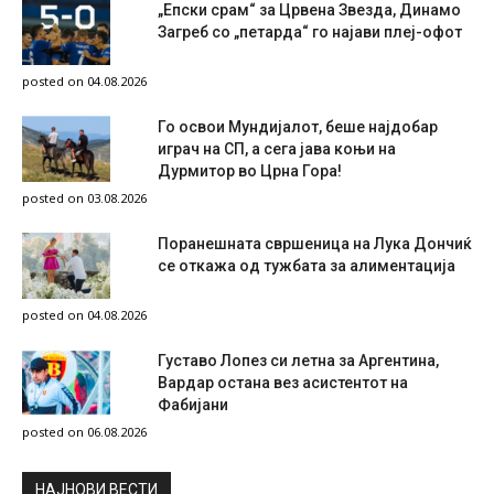
„Епски срам“ за Црвена Звезда, Динамо
Загреб со „петарда“ го најави плеј-офот
posted on 04.08.2026
Го освои Мундијалот, беше најдобар
играч на СП, а сега јава коњи на
Дурмитор во Црна Гора!
posted on 03.08.2026
Поранешната свршеница на Лука Дончиќ
се откажа од тужбата за алиментација
posted on 04.08.2026
Густаво Лопез си летна за Аргентина,
Вардар остана вез асистентот на
Фабијани
posted on 06.08.2026
НAЈНОВИ ВЕСТИ