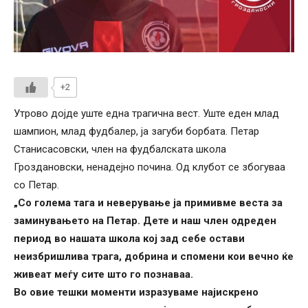
+2
Утрово дојде уште една трагична вест. Уште еден млад
шампион, млад фудбалер, ја загуби борбата. Петар
Станисасовски, член на фудбалската школа
Гроздановски, ненадејно почина. Од клубот се збогуваа
со Петар.
„Со голема тага и неверување ја примивме веста за
заминувањето на Петар. Дете и наш член одреден
период во нашата школа кој зад себе остави
неизбришлива трага, добрина и спомени кои вечно ќе
живеат меѓу сите што го познаваа.
Во овие тешки моменти изразуваме најискрено