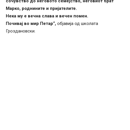
сочувство до неговото семејство, неговиот брат
Марко, роднините и пријателите.
Нека му е вечна слава и вечен помен.
Почивај во мир Петар“,
објавија од школата
Гроздановски.