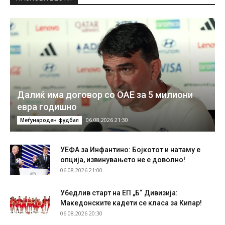
Далиќ има договор со ОАЕ за 5 милиони
евра годишно
06.08.2026 21:30
Меѓународен фудбал
УЕФА за Инфантино: Бојкотот и натаму е
опција, извинувањето не е доволно!
06.08.2026 21:00
Убедлив старт на ЕП „Б“ Дивизија:
Македонските кадети се класа за Кипар!
06.08.2026 20:30