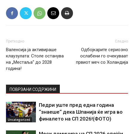
Претходно
Следно
Валенсија ја активираше
Одбојкарите сериозно
клаузулата: Столе останува
ослабени го очекуваат
на „Местаља“ до 2028
првиот меч со Холандија
година!
ПОВРЗАНИ СОДРЖИНИ
Педри уште пред една година
“знаеше“ дека Шпанија ќе игра во
финалето на СП 2026!(ФОТО)
Uncategorized
Меси доминира на СП 2026 одејќи