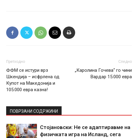
Претходно
Следно
ФФМ се истури врз
„Каролина Гочева“ го чини
Шкендија – исфрлена од
Вардар 15.000 евра
Купот на Македонија и
105.000 евра казна!
ПОВРЗАНИ СОДРЖИНИ
Стојановски: Не се адаптиравме на
физичката игра на Исланд, сега