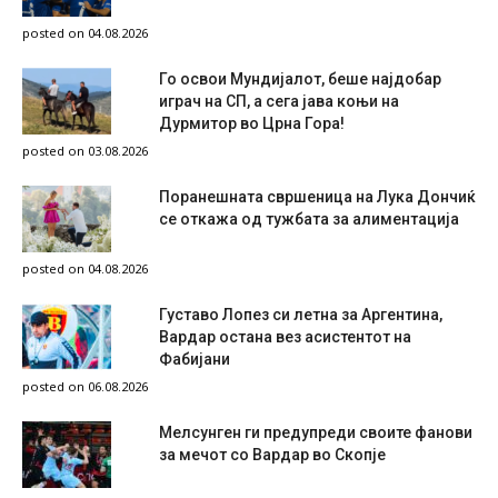
posted on 04.08.2026
Го освои Мундијалот, беше најдобар
играч на СП, а сега јава коњи на
Дурмитор во Црна Гора!
posted on 03.08.2026
Поранешната свршеница на Лука Дончиќ
се откажа од тужбата за алиментација
posted on 04.08.2026
Густаво Лопез си летна за Аргентина,
Вардар остана вез асистентот на
Фабијани
posted on 06.08.2026
Мелсунген ги предупреди своите фанови
за мечот со Вардар во Скопје