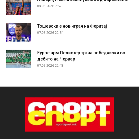
08.08.2026 7:57
Тошевски е нов играч на Феризај
07.08.2026 22:54
Еурофарм Пелистер тргна победнички во
дебито на Червар
07.08.2026 22:48