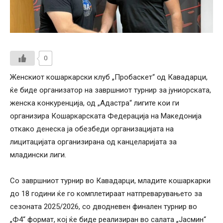
0
Женскиот кошаркарски клуб „Пробаскет“ од Кавадарци,
ќе биде организатор на завршниот турнир за јуниорската,
женска конкуренција, од „Адастра“ лигите кои ги
организира Кошаркарската Федерација на Македонија
откако денеска ја обезбеди организацијата на
лицитацијата организирана од канцеларијата за
младински лиги.
Со завршниот турнир во Кавадарци, младите кошаркарки
до 18 години ќе го комплетираат натпреварувањето за
сезоната 2025/2026, со дводневен финален турнир во
„Ф4“ формат, кој ќе биде реализиран во салата „Јасмин“