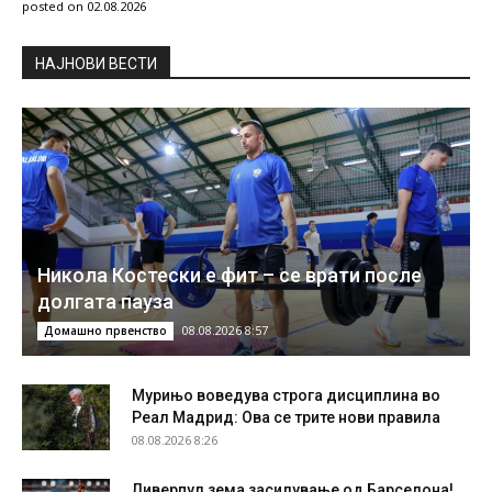
posted on 02.08.2026
НAЈНОВИ ВЕСТИ
Никола Костески е фит – се врати после
долгата пауза
08.08.2026 8:57
Домашно првенство
Мурињо воведува строга дисциплина во
Реал Мадрид: Ова се трите нови правила
08.08.2026 8:26
Ливерпул зема засилување од Барселона!