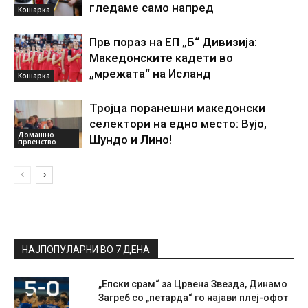
гледаме само напред
Кошарка
Прв пораз на ЕП „Б“ Дивизија:
Македонските кадети во
„мрежата“ на Исланд
Кошарка
Тројца поранешни македонски
селектори на едно место: Вујо,
Домашно
Шундо и Лино!
првенство
НАЈПОПУЛАРНИ ВО 7 ДЕНА
„Епски срам“ за Црвена Звезда, Динамо
Загреб со „петарда“ го најави плеј-офот