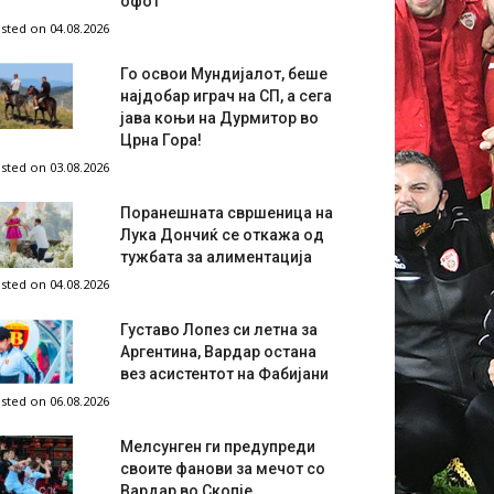
офот
sted on 04.08.2026
Го освои Мундијалот, беше
најдобар играч на СП, а сега
јава коњи на Дурмитор во
Црна Гора!
sted on 03.08.2026
Поранешната свршеница на
Лука Дончиќ се откажа од
тужбата за алиментација
sted on 04.08.2026
Густаво Лопез си летна за
Аргентина, Вардар остана
вез асистентот на Фабијани
sted on 06.08.2026
Мелсунген ги предупреди
своите фанови за мечот со
Вардар во Скопје