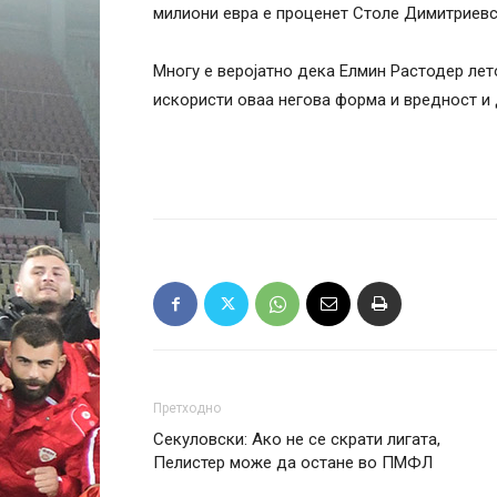
милиони евра е проценет Столе Димитриевс
Многу е веројатно дека Елмин Растодер лето
искористи оваа негова форма и вредност и 
Претходно
Секуловски: Ако не се скрати лигата,
Пелистер може да остане во ПМФЛ