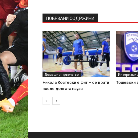
ПОВРЗАНИ СОДРЖИНИ
Домашно првенство
Интернаци
Никола Костески е фит – се врати
Тошевски е
после долгата пауза