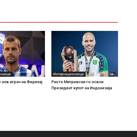
оналци
Интернационалци
 нов играч на Феризај
Ристо Митревски го освои
Президент купот на Индонезија