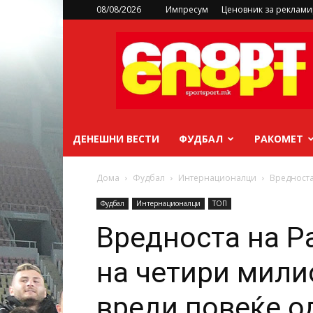
08/08/2026
Импресум
Ценовник за реклам
sportsport.mk
ДЕНЕШНИ ВЕСТИ
ФУДБАЛ
РАКОМЕТ
Дома
Фудбал
Интернационалци
Вредноста
Фудбал
Интернационалци
ТОП
Вредноста на Р
на четири мили
вреди повеќе о