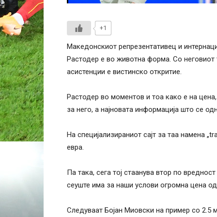
+1
Македонскиот репрезентативец и интернаци
Растодер е во животна форма. Со неговиот т
асистенции е вистинско откритие.
Растодер во моментов и тоа како е на цена,
за него, а најновата информација што се одн
На специјализираниот сајт за таа намена „tr
евра.
Па така, сега тој стаанува втор по вреднос
сеуште има за наши услови огромна цена од
Следуваат Бојан Миовски на пример со 2.5 