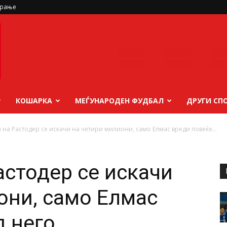
ирање
КОШАРКА
МЕЃУНАРОДЕН ФУДБАЛ
ДРУГИ СП
 на Растодер се искачи на четири милиони, само Елмас вреди повеќе...
астодер се искачи
они, само Елмас
д него