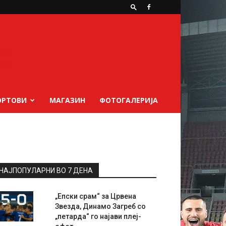
ОРТОВИ
МАГАЗИН
ФОТОГАЛЕРИЈА
НАЈПОПУЛАРНИ ВО 7 ДЕНА
„Епски срам“ за Црвена
Звезда, Динамо Загреб со
„петарда“ го најави плеј-