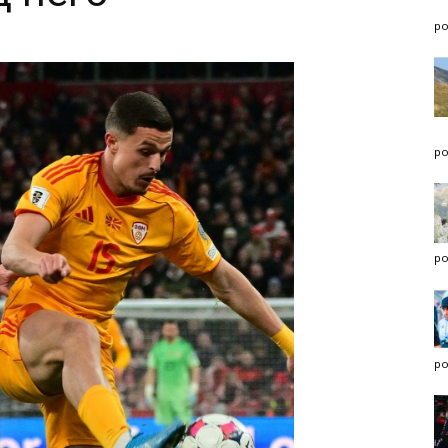
po
po
po
po