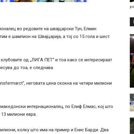
po
оналец во редовите на швајцарски Тун, Елмин
им е шампион на Швајцарија, а тој со 15 гола и шест
 клубовите од „ЛИГА ПЕТ“ и тоа како се интересираат
есува до тоа, е следнава.
ansfermarct“, неговата цена скокна на четири милиони
т македонски интернационалец, по Елиф Елмас, кој што
 13 милиони евра.
милиони, колку што има на пример и Енис Барди. Два