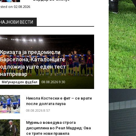
sted on 02.08.2026
НAЈНОВИ ВЕСТИ
Кризата ја предомисли
Барселона, Каталонците
одложија уште еден тест
натпревар
08.08.2026 9:30
Меѓународен фудбал
Никола Костески е фит – се врати
после долгата пауза
08.08.2026 8:57
Мурињо воведува строга
дисциплина во Реал Мадрид: Ова
се трите нови правила