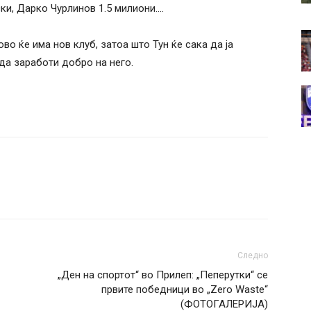
ки, Дарко Чурлинов 1.5 милиони….
во ќе има нов клуб, затоа што Тун ќе сака да ја
да заработи добро на него.
Следно
„Ден на спортот“ во Прилеп: „Пеперутки“ се
првите победници во „Zero Waste“
(ФОТОГАЛЕРИЈА)