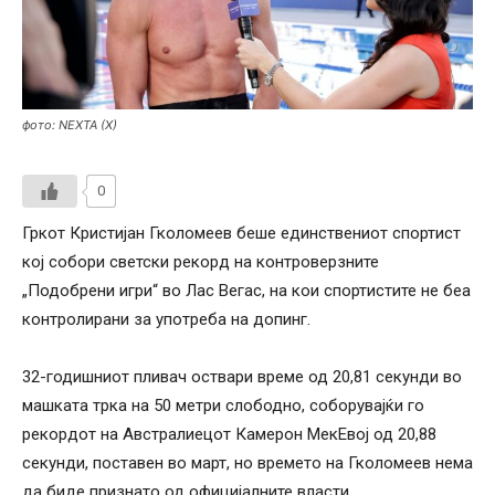
фото: NEXTA (X)
0
Гркот Кристијан Гколомеев беше единствениот спортист
кој собори светски рекорд на контроверзните
„Подобрени игри“ во Лас Вегас, на кои спортистите не беа
контролирани за употреба на допинг.
32-годишниот пливач оствари време од 20,81 секунди во
машката трка на 50 метри слободно, соборувајќи го
рекордот на Австралиецот Камерон МекЕвој од 20,88
секунди, поставен во март, но времето на Гколомеев нема
да биде признато од официјалните власти.