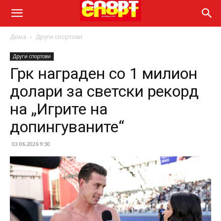
Дома
Други спортови
Други спортови
Грк награден со 1 милион
долари за светски рекорд
на „Игрите на
допингуваните“
03.06.2026 9:30