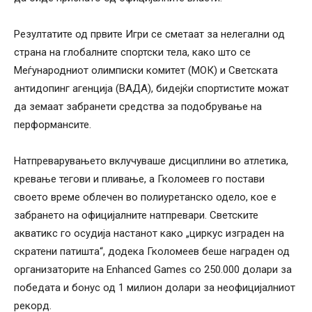
Резултатите од првите Игри се сметаат за нелегални од
страна на глобалните спортски тела, како што се
Меѓународниот олимписки комитет (МОК) и Светската
антидопинг агенција (ВАДА), бидејќи спортистите можат
да земаат забранети средства за подобрување на
перформансите.
Натпреварувањето вклучуваше дисциплини во атлетика,
кревање тегови и пливање, а Гколомеев го постави
своето време облечен во полиуретанско одело, кое е
забрането на официјалните натпревари. Светските
акватикс го осудија настанот како „циркус изграден на
скратени патишта“, додека Гколомеев беше награден од
организаторите на Enhanced Games со 250.000 долари за
победата и бонус од 1 милион долари за неофицијалниот
рекорд.