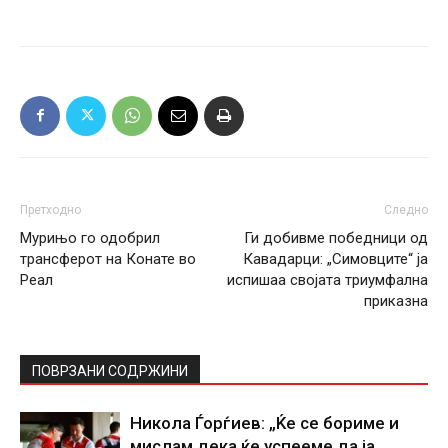
Претходно
Следно
Мурињо го одобрил
Ги добивме победници од
трансферот на Конате во
Кавадарци: „Симовците“ ја
Реал
испишаа својата триумфална
приказна
ПОВРЗАНИ СОДРЖИНИ
Никола Ѓорѓиев: „Ќе се бориме и
мислам дека ќе успееме да ја