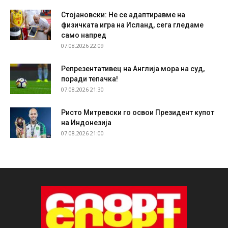
Стојановски: Не се адаптиравме на
физичката игра на Исланд, сега гледаме
само напред
07.08.2026 22:09
Репрезентативец на Англија мора на суд,
поради тепачка!
07.08.2026 21:30
Ристо Митревски го освои Президент купот
на Индонезија
07.08.2026 21:00