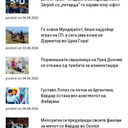
Загреб со „петарда“ го најави плеј-офот
posted on 04.08.2026
Го освои Мундијалот, беше најдобар
играч на СП, а сега јава коњи на
Дурмитор во Црна Гора!
posted on 03.08.2026
Поранешната свршеница на Лука Дончиќ
се откажа од тужбата за алиментација
posted on 04.08.2026
Густаво Лопез си летна за Аргентина,
Вардар остана вез асистентот на
Фабијани
posted on 06.08.2026
Мелсунген ги предупреди своите фанови
за мечот со Вардар во Скопје