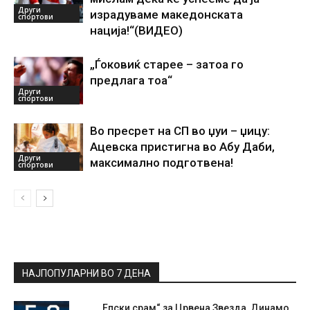
Други
израдуваме македонската
спортови
нација!“(ВИДЕО)
„Ѓоковиќ старее – затоа го
предлага тоа“
Други
спортови
Во пресрет на СП во џуи – џицу:
Ацевска пристигна во Абу Даби,
Други
максимално подготвена!
спортови
НАЈПОПУЛАРНИ ВО 7 ДЕНА
„Епски срам“ за Црвена Звезда, Динамо