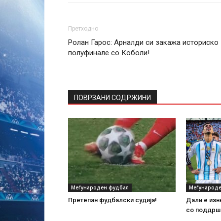
Претходно
Ролан Гарос: Арналди си закажа историско
полуфинале со Коболи!
ПОВРЗАНИ СОДРЖИНИ
Меѓународен фудбал
Меѓународе
Претепан фудбалски судија!
Дали е изн
со поддршк