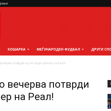
ирање
КОШАРКА
МЕЃУНАРОДЕН ФУДБАЛ
ДРУГИ СП
черва потврди кој ќе биде тренер на Реал!
о вечерва потврди
нер на Реал!