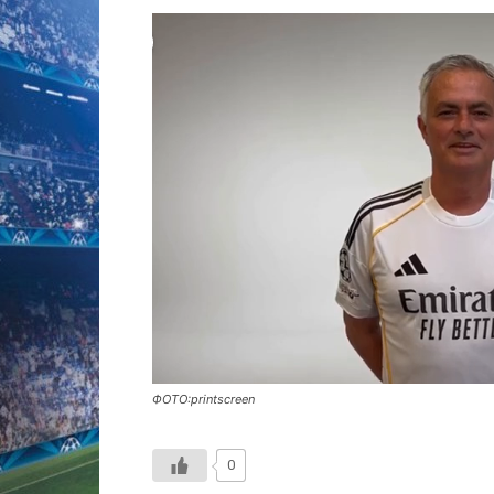
ФОТО:printscreen
0