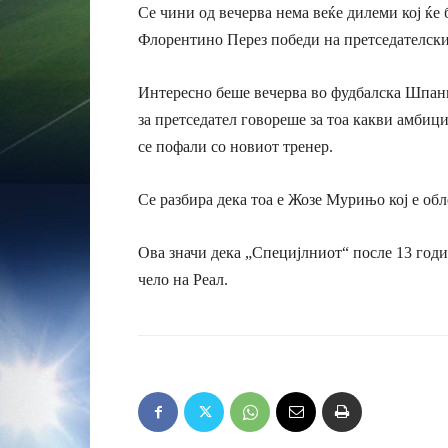
Се чини од вечерва нема веќе дилеми кој ќе 
Флорентино Перез победи на претседателскит
Интересно беше вечерва во фудбалска Шпани
за претседател говореше за тоа какви амбиц
се пофали со новиот тренер.
Се разбира дека тоа е Жозе Мурињо кој е обл
Ова значи дека „Специјлниот“ после 13 годи
чело на Реал.