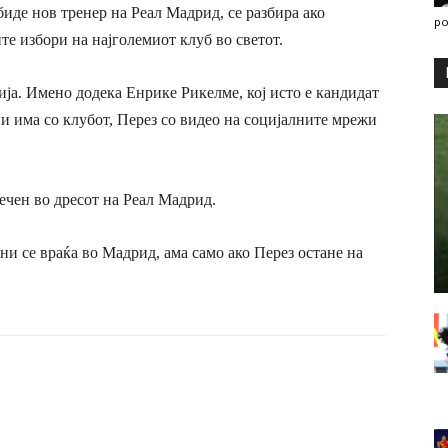
биде нов тренер на Реал Мадрид, се разбира ако
po
е избори на најголемиот клуб во светот.
ја. Имено додека Енрике Рикелме, кој исто е кандидат
ии има со клубот, Перез со видео на социјалните мрежи
ечен во дресот на Реал Мадрид.
ни се враќа во Мадрид, ама само ако Перез остане на