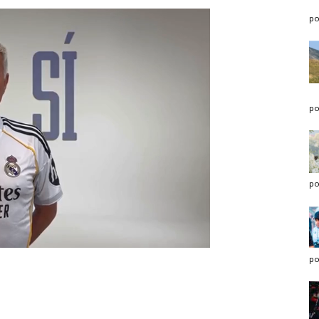
po
po
po
po