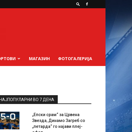
ОРТОВИ
МАГАЗИН
ФОТОГАЛЕРИЈА
НАЈПОПУЛАРНИ ВО 7 ДЕНА
„Епски срам“ за Црвена
Звезда, Динамо Загреб со
„петарда“ го најави плеј-