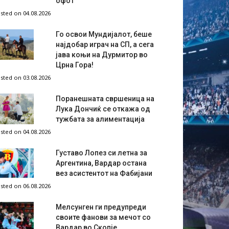
офот
sted on 04.08.2026
Го освои Мундијалот, беше
најдобар играч на СП, а сега
јава коњи на Дурмитор во
Црна Гора!
sted on 03.08.2026
Поранешната свршеница на
Лука Дончиќ се откажа од
тужбата за алиментација
sted on 04.08.2026
Густаво Лопез си летна за
Аргентина, Вардар остана
вез асистентот на Фабијани
sted on 06.08.2026
Мелсунген ги предупреди
своите фанови за мечот со
Вардар во Скопје