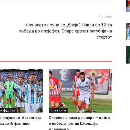
Следно
Финалето почна со „брејк“: Никси со 12-та
победа во плејофот, Спарс првпат загубија на
стартот
н фудбал
Прва лига
енадување: Аргентина
Силекс не сака да сопре – целта
а за Инфантино!
е победа против Шкендија
Арачиново