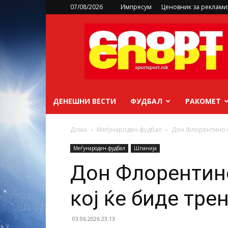
07/08/2026
Импресум
Ценовник за реклам
sportsport.mk
ДЕНЕШНИ ВЕСТИ
ФУДБАЛ
РАКОМЕТ
Дома
Меѓународен фудбал
Дон Флорентино ве
Меѓународен фудбал
Шпанија
Дон Флорентин
кој ќе биде тре
03.06.2026 23:13