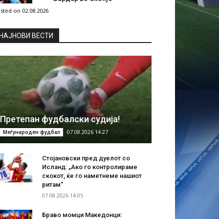
sted on 02.08.2026
НAЈНОВИ ВЕСТИ
Претепан фудбалски судија!
07.08.2026 14:27
Меѓународен фудбал
Стојановски пред дуелот со
Исланд: „Ако го контролираме
скокот, ќе го наметнеме нашиот
ритам“
07.08.2026 14:05
Браво момци Македонци: