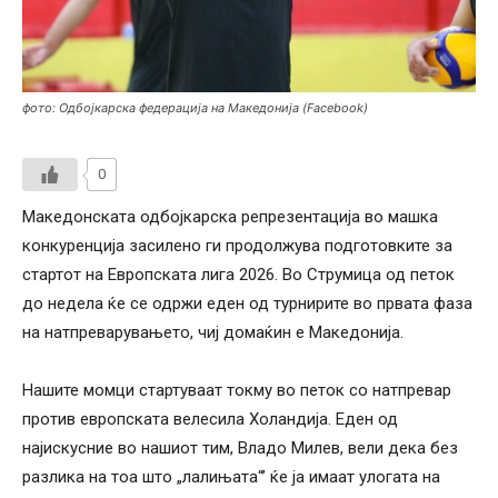
фото: Одбојкарска федерација на Македонија (Facebook)
0
Македонската одбојкарска репрезентација во машка
конкуренција засилено ги продолжува подготовките за
стартот на Европската лига 2026. Во Струмица од петок
до недела ќе се одржи еден од турнирите во првата фаза
на натпреварувањето, чиј домаќин е Македонија.
Нашите момци стартуваат токму во петок со натпревар
против европската велесила Холандија. Еден од
најискусние во нашиот тим, Владо Милев, вели дека без
разлика на тоа што „лалињата“’ ќе ја имаат улогата на