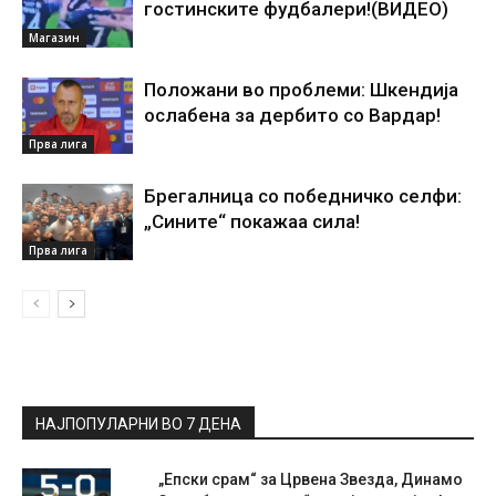
гостинските фудбалери!(ВИДЕО)
Магазин
Положани во проблеми: Шкендија
ослабена за дербито со Вардар!
Прва лига
Брегалница со победничко селфи:
„Сините“ покажаа сила!
Прва лига
НАЈПОПУЛАРНИ ВО 7 ДЕНА
„Епски срам“ за Црвена Звезда, Динамо