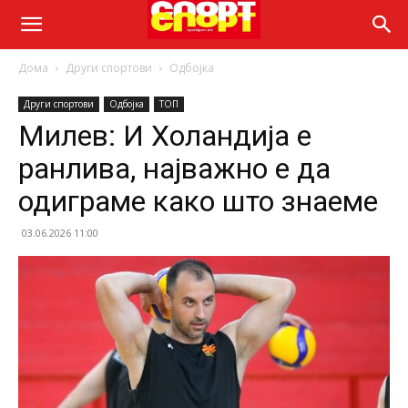
Дома
Други спортови
Одбојка
Други спортови
Одбојка
ТОП
Милев: И Холандија е
ранлива, најважно е да
одиграме како што знаеме
03.06.2026 11:00