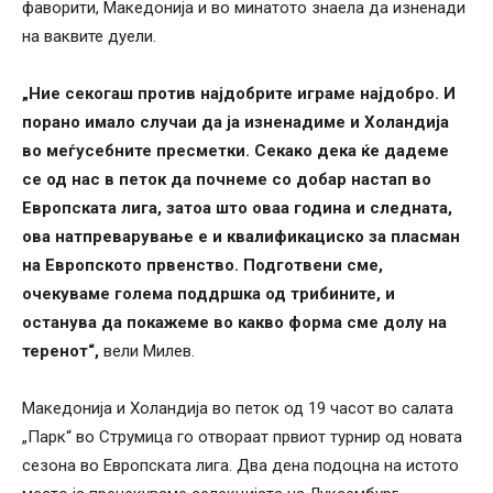
фаворити, Македонија и во минатото знаела да изненади
на ваквите дуели.
„Ние секогаш против најдобрите играме најдобро. И
порано имало случаи да ја изненадиме и Холандија
во меѓусебните пресметки. Секако дека ќе дадеме
се од нас в петок да почнеме со добар настап во
Европската лига, затоа што оваа година и следната,
ова натпреварување е и квалификациско за пласман
на Европското првенство. Подготвени сме,
очекуваме голема поддршка од трибините, и
останува да покажеме во какво форма сме долу на
теренот“,
вели Милев.
Македонија и Холандија во петок од 19 часот во салата
„Парк“ во Струмица го отвораат првиот турнир од новата
сезона во Европската лига. Два дена подоцна на истото