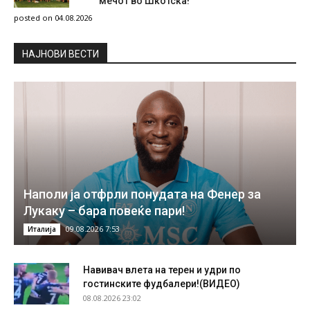
мечот во Шкотска!
posted on 04.08.2026
НAЈНОВИ ВЕСТИ
Наполи ја отфрли понудата на Фенер за
Лукаку – бара повеќе пари!
09.08.2026 7:53
Италија
Навивач влета на терен и удри по
гостинските фудбалери!(ВИДЕО)
08.08.2026 23:02