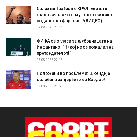
Салах во Трабзон е КРАЛ: Еве што
градоначалникот му подготви како
подарок на Фараонот!(ВИДЕО)
08.08.2026 22:40
ФИФА се огласи за љубовницата на
Инфантино: “Никој не се пожалил на
претседателот!“
08.08.2026 22:15
Положани во проблеми: Шкендија
ослабена за дербито со Вардар!
08.08.2026 21:55