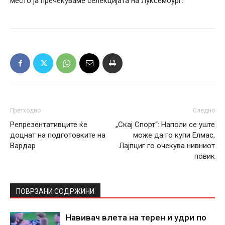
место ја пречекуваме селекцијата на Луксембург.
Претходно
Следно
Репрезентативците ќе
„Скај Спорт“: Наполи се уште
доцнат на подготовките на
може да го купи Елмас,
Вардар
Лајпциг го очекува нивниот
повик
ПОВРЗАНИ СОДРЖИНИ
Навивач влета на терен и удри по