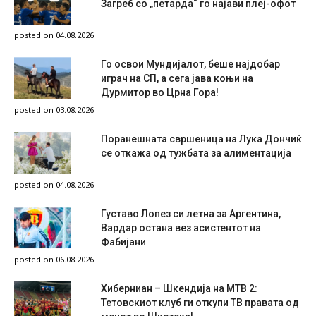
Загреб со „петарда“ го најави плеј-офот
posted on 04.08.2026
Го освои Мундијалот, беше најдобар
играч на СП, а сега јава коњи на
Дурмитор во Црна Гора!
posted on 03.08.2026
Поранешната свршеница на Лука Дончиќ
се откажа од тужбата за алиментација
posted on 04.08.2026
Густаво Лопез си летна за Аргентина,
Вардар остана вез асистентот на
Фабијани
posted on 06.08.2026
Хиберниан – Шкендија на МТВ 2:
Тетовскиот клуб ги откупи ТВ правата од