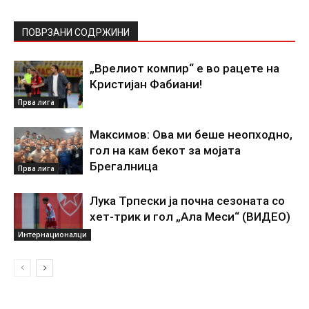
ПОВРЗАНИ СОДРЖИНИ
„Врелиот компир“ е во рацете на
Кристијан Фабиани!
Прва лига
Максимов: Ова ми беше неопходно,
гол на кам бекот за мојата
Брегалница
Прва лига
Лука Трпески ја почна сезоната со
хет-трик и гол „Ала Меси“ (ВИДЕО)
Интернационалци