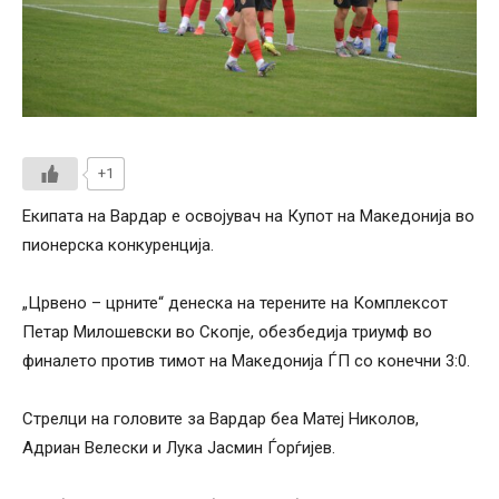
+1
Екипата на Вардар е освојувач на Купот на Македонија во
пионерска конкуренција.
„Црвено – црните“ денеска на терените на Комплексот
Петар Милошевски во Скопје, обезбедија триумф во
финалето против тимот на Македонија ЃП со конечни 3:0.
Стрелци на головите за Вардар беа Матеј Николов,
Адриан Велески и Лука Јасмин Ѓорѓијев.