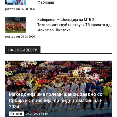
Фабијани
posted on 06.08.2026
Хиберниан – Шкендија на МТВ 2:
Тетовскиот клуб ги откупи ТВ правата од
мечот во Шкотска!
posted on 04.08.2026
НAЈНОВИ ВЕСТИ
Македонија има големи шанси, заедно со
Србија и Словенија, да биде домаќин на ЕП
2034!
09.08.2026 16:30
Ракомет