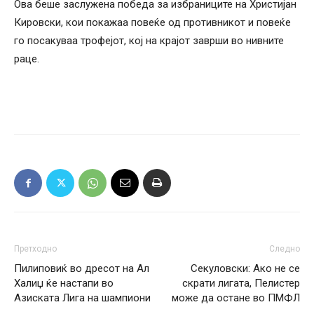
Ова беше заслужена победа за избраниците на Христијан
Кировски, кои покажаа повеќе од противникот и повеќе
го посакуваа трофејот, кој на крајот заврши во нивните
раце.
Претходно
Следно
Пилиповиќ во дресот на Ал
Секуловски: Ако не се
Халиџ ќе настапи во
скрати лигата, Пелистер
Азиската Лига на шампиони
може да остане во ПМФЛ