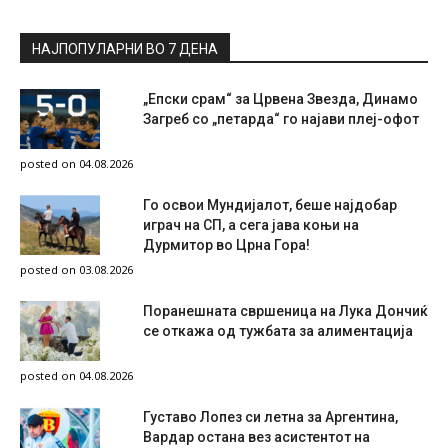
НАЈПОПУЛАРНИ ВО 7 ДЕНА
„Епски срам“ за Црвена Звезда, Динамо
Загреб со „петарда“ го најави плеј-офот
posted on 04.08.2026
Го освои Мундијалот, беше најдобар
играч на СП, а сега јава коњи на
Дурмитор во Црна Гора!
posted on 03.08.2026
Поранешната свршеница на Лука Дончиќ
се откажа од тужбата за алиментација
posted on 04.08.2026
Густаво Лопез си летна за Аргентина,
Вардар остана вез асистентот на