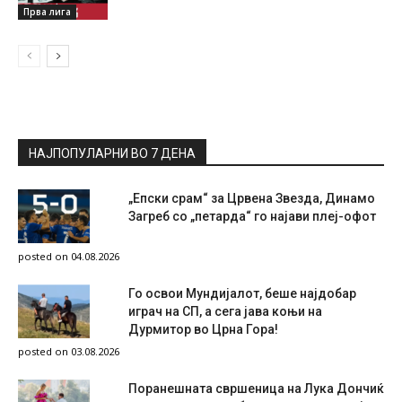
Прва лига
НАЈПОПУЛАРНИ ВО 7 ДЕНА
„Епски срам“ за Црвена Звезда, Динамо
Загреб со „петарда“ го најави плеј-офот
posted on 04.08.2026
Го освои Мундијалот, беше најдобар
играч на СП, а сега јава коњи на
Дурмитор во Црна Гора!
posted on 03.08.2026
Поранешната свршеница на Лука Дончиќ