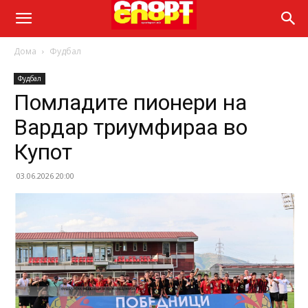
Дома
Фудбал
Фудбал
Помладите пионери на
Вардар триумфираа во
Купот
03.06.2026 20:00