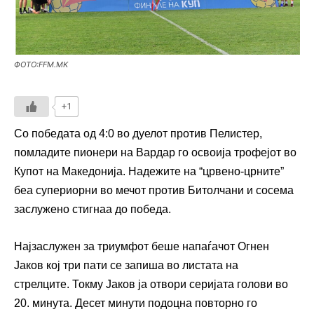
ФОТО:FFM.MK
+1
Со победата од 4:0 во дуелот против Пелистер,
помладите пионери на Вардар го освоија трофејот во
Купот на Македонија.
Надежите на “црвено-црните”
беа супериорни во мечот против Битолчани и сосема
заслужено стигнаа до победа.
Најзаслужен за триумфот беше напаѓачот Огнен
Јаков кој три пати се запиша во листата на
стрелците.
Токму Јаков ја отвори серијата голови во
20. минута. Десет минути подоцна повторно го