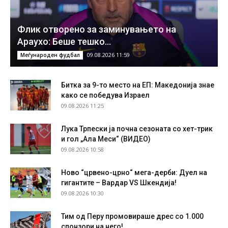
Флик отворено за заминувањето на
Араухо: Беше тешко…
09.08.2026 11:59
Меѓународен фудбал
Битка за 9-то место на ЕП: Македонија знае
како се победува Израел
09.08.2026 11:25
Лука Трпески ја почна сезоната со хет-трик
и гол „Ала Меси“ (ВИДЕО)
09.08.2026 10:58
Ново “црвено-црно“ мега-дерби: Дуел на
гигантите – Вардар VS Шкендија!
09.08.2026 10:30
Тим од Перу промовираше дрес со 1.000
спонзори на него!