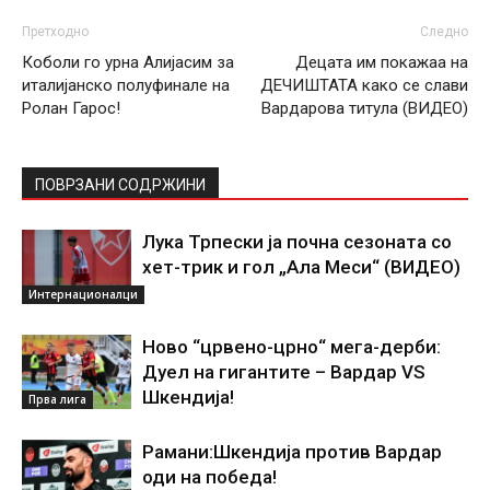
Претходно
Следно
Коболи го урна Алијасим за
Децата им покажаа на
италијанско полуфинале на
ДЕЧИШТАТА како се слави
Ролан Гарос!
Вардарова титула (ВИДЕО)
ПОВРЗАНИ СОДРЖИНИ
Лука Трпески ја почна сезоната со
хет-трик и гол „Ала Меси“ (ВИДЕО)
Интернационалци
Ново “црвено-црно“ мега-дерби:
Дуел на гигантите – Вардар VS
Шкендија!
Прва лига
Рамани:Шкендија против Вардар
оди на победа!