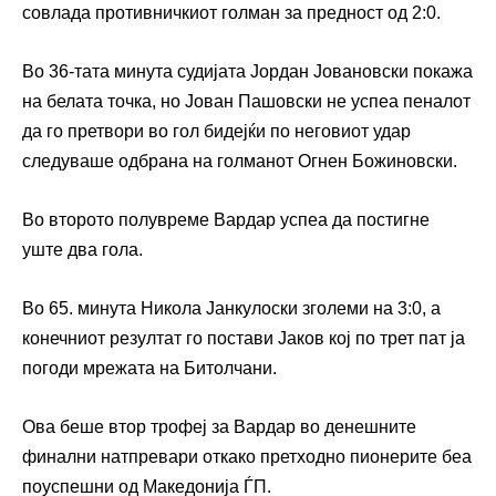
совлада противничкиот голман за предност од 2:0.
Во 36-тата минута судијата Јордан Јовановски покажа
на белата точка, но Јован Пашовски не успеа пеналот
да го претвори во гол бидејќи по неговиот удар
следуваше одбрана на голманот Огнен Божиновски.
Во второто полувреме Вардар успеа да постигне
уште два гола.
Во 65. минута Никола Јанкулоски зголеми на 3:0, а
конечниот резултат го постави Јаков кој по трет пат ја
погоди мрежата на Битолчани.
Ова беше втор трофеј за Вардар во денешните
финални натпревари откако претходно пионерите беа
поуспешни од Македонија ЃП.