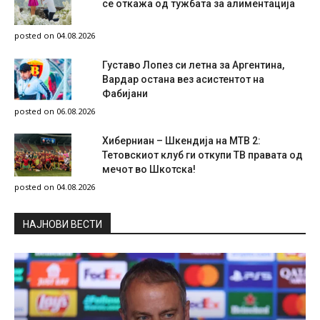
се откажа од тужбата за алиментација
posted on 04.08.2026
Густаво Лопез си летна за Аргентина,
Вардар остана вез асистентот на
Фабијани
posted on 06.08.2026
Хиберниан – Шкендија на МТВ 2:
Тетовскиот клуб ги откупи ТВ правата од
мечот во Шкотска!
posted on 04.08.2026
НAЈНОВИ ВЕСТИ