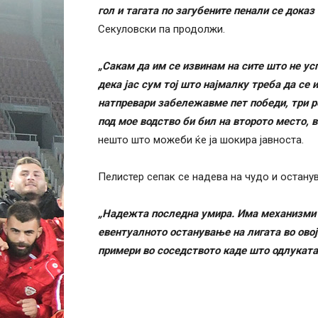
гол и тагата по загубените пенали се дока
Секуловски па продолжи.
„Сакам да им се извинам на сите што не у
дека јас сум тој што најмалку треба да се 
натпревари забележавме пет победи, три ре
под мое водство би бил на второто место, 
нешто што можеби ќе ја шокира јавноста.
Пелистер сепак се надева на чудо и остан
„Надежта последна умира. Има механизми 
евентуалното останување на лигата во овој
примери во соседството каде што одлуката