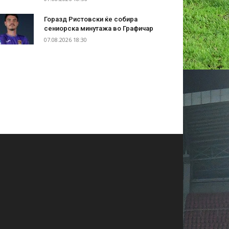
Горазд Ристовски ќе собира
сениорска минутажа во Графичар
07.08.2026 18:30