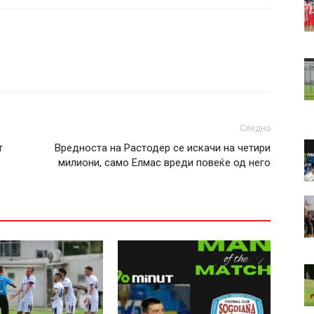
Следно
т
Вредноста на Растодер се искачи на четири
милиони, само Елмас вреди повеќе од него