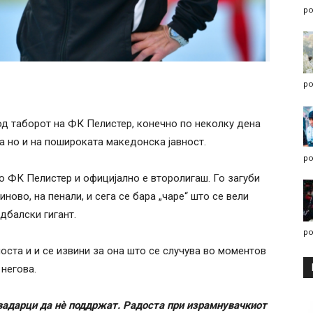
po
po
од таборот на ФК Пелистер, конечно по неколку дена
а но и на пошироката македонска јавност.
po
о ФК Пелистер и официјално е второлигаш. Го загуби
ово, на пенали, и сега се бара „чаре“ што се вели
дбалски гигант.
po
оста и и се извини за она што се случува во моментов
 негова.
авадарци да нè поддржат. Радоста при израмнувачкиот