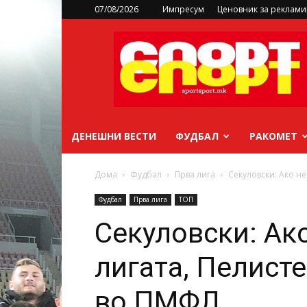
07/08/2026
Импресум
Ценовник за реклам
sportsport.mk
ДЕНЕШНИ ВЕСТИ
ФУДБАЛ
РАКОМЕТ
Дома
Фудбал
Прва лига
Секуловски: Ако не
Фудбал
Прва лига
ТОП
Секуловски: Ако
лигата, Пелист
во ПМФЛ