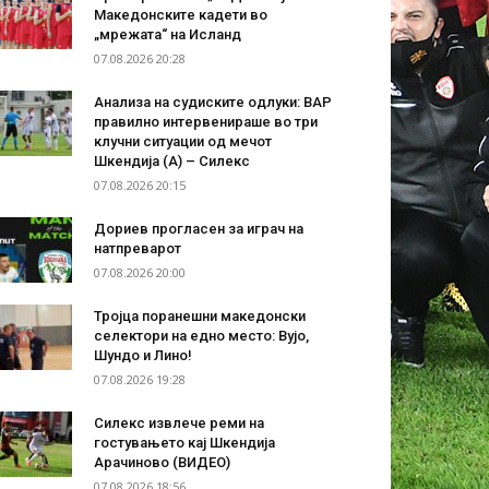
Македонските кадети во
„мрежата“ на Исланд
07.08.2026 20:28
Анализа на судиските одлуки: ВАР
правилно интервенираше во три
клучни ситуации од мечот
Шкендија (А) – Силекс
07.08.2026 20:15
Дориев прогласен за играч на
натпреварот
07.08.2026 20:00
Тројца поранешни македонски
селектори на едно место: Вујо,
Шундо и Лино!
07.08.2026 19:28
Силекс извлече реми на
гостувањето кај Шкендија
Арачиново (ВИДЕО)
07.08.2026 18:56