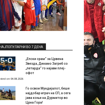
НАЈПОПУЛАРНИ ВО 7 ДЕНА
„Епски срам“ за Црвена
Звезда, Динамо Загреб со
„петарда“ го најави плеј-
офот
sted on 04.08.2026
Го освои Мундијалот, беше
најдобар играч на СП, а сега
јава коњи на Дурмитор во
Црна Гора!