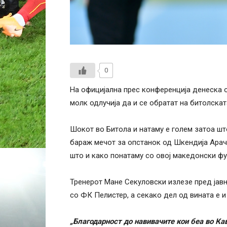
0
На официјална прес конференција денеска 
молк одлучија да и се обратат на битолскат
Шокот во Битола и натаму е голем затоа шт
бараж мечот за опстанок од Шкендија Арачин
што и како понатаму со овој македонски фу
Тренерот Мане Секуловски излезе пред јавн
со ФК Пелистер, а секако дел од вината е и
„Благодарност до навивачите кои беа во К