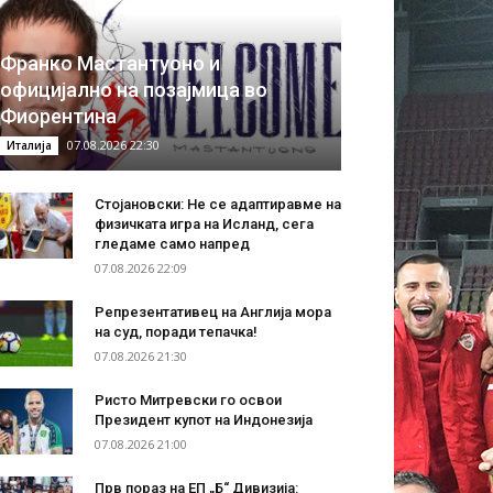
Франко Мастантуоно и
официјално на позајмица во
Фиорентина
07.08.2026 22:30
Италија
Стојановски: Не се адаптиравме на
физичката игра на Исланд, сега
гледаме само напред
07.08.2026 22:09
Репрезентативец на Англија мора
на суд, поради тепачка!
07.08.2026 21:30
Ристо Митревски го освои
Президент купот на Индонезија
07.08.2026 21:00
Прв пораз на ЕП „Б“ Дивизија: