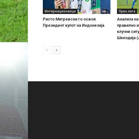
Интернационалци
Прва лига
Ристо Митревски го освои
Анализа на
Президент купот на Индонезија
правилно и
клучни сит
Шкендија (