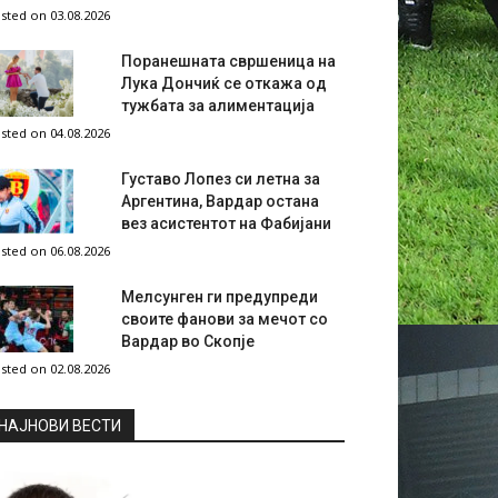
sted on 03.08.2026
Поранешната свршеница на
Лука Дончиќ се откажа од
тужбата за алиментација
sted on 04.08.2026
Густаво Лопез си летна за
Аргентина, Вардар остана
вез асистентот на Фабијани
sted on 06.08.2026
Мелсунген ги предупреди
своите фанови за мечот со
Вардар во Скопје
sted on 02.08.2026
НAЈНОВИ ВЕСТИ