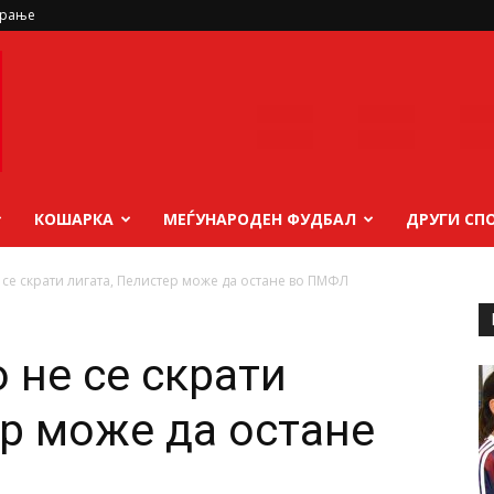
ирање
КОШАРКА
МЕЃУНАРОДЕН ФУДБАЛ
ДРУГИ СП
 се скрати лигата, Пелистер може да остане во ПМФЛ
 не се скрати
ер може да остане