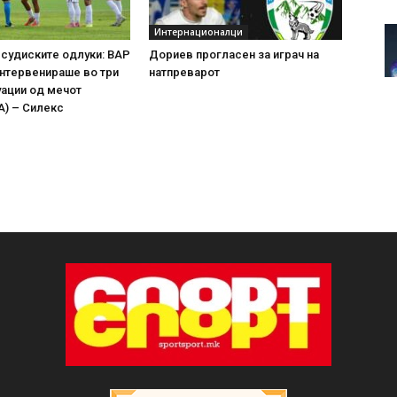
Интернационалци
 судиските одлуки: ВАР
Дориев прогласен за играч на
нтервенираше во три
натпреварот
уации од мечот
А) – Силекс