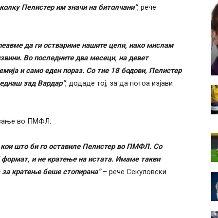
з колку Пелистер им значи на битолчани“
, рече
спеавме да ги оствариме нашите цели, иако мислам
извини. Во последните два месеци, на девет
мија и само еден пораз. Со тие 18 бодови, Пелистер
веднаш зад Вардар“
, додаде тој, за да потоа изјави
ување во ПМФЛ.
кои што би го оставиле Пелистер во ПМФЛ. Со
 формат, и не кратење на истата. Имаме такви
 за кратење беше стопирана“
– рече Секуловски.