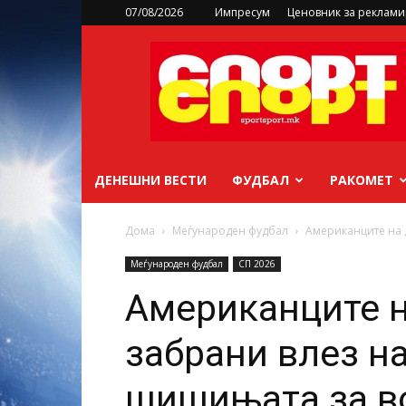
07/08/2026
Импресум
Ценовник за реклам
sportsport.mk
ДЕНЕШНИ ВЕСТИ
ФУДБАЛ
РАКОМЕТ
Дома
Меѓународен фудбал
Американците на 
Меѓународен фудбал
СП 2026
Американците 
забрани влез н
шишињата за в