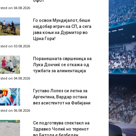
офот
sted on 04.08.2026
Го освои Мундијалот, беше
најдобар играч на СП, а сега
јава коњи на Дурмитор во
Црна Гора!
sted on 03.08.2026
Поранешната свршеница на
Лука Дончиќ се откажа од
тужбата за алиментација
sted on 04.08.2026
Густаво Лопез си летна за
Аргентина, Вардар остана
вез асистентот на Фабијани
sted on 06.08.2026
Се подготвува спектакл на
Здравко Чолиќ но теренот
во Битола е безбеден