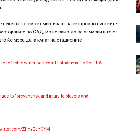
.
е веќе на големо коментираат за екстремно високите
 рестораните во САД, може само да се замисли што се
то ќе мора да ја купат на стадионите.
ke refillable water bottles into stadiums – after FIFA
de to "prevent risk and injury to players and
.twitter.com/ZHnzEeYCYM