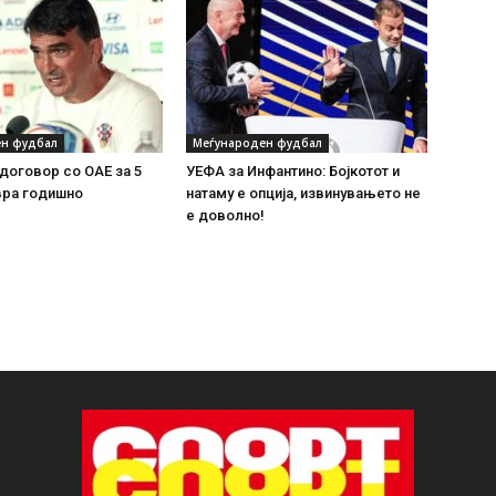
н фудбал
Меѓународен фудбал
договор со ОАЕ за 5
УЕФА за Инфантино: Бојкотот и
вра годишно
натаму е опција, извинувањето не
е доволно!