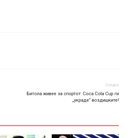
Следно
Битола живее за спортот: Coca Cola Cup ги
„украде“ воздишките!