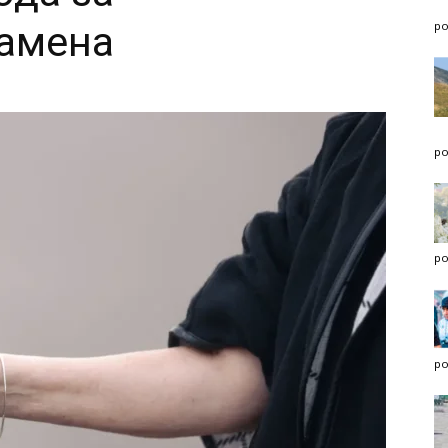
намена
po
po
po
po