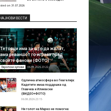
sted on 31.07.2026
НAЈНОВИ ВЕСТИ
Тетовци има за што да жалат,
ама реваншот го играат пред
своите фанови (ФОТО)
06.08.2026 23:22
Европски купови
Одлична атмосфера во Гевгелија:
Кадетите имаа поддршка од
Главчев и Илиевски
(ВИДЕО+ФОТО)
06.08.2026 23:15
Ни голот на Марко не помогна: