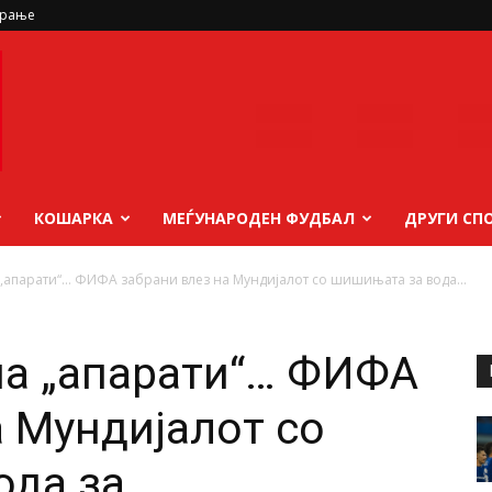
ирање
КОШАРКА
МЕЃУНАРОДЕН ФУДБАЛ
ДРУГИ СП
„апарати“… ФИФА забрани влез на Мундијалот со шишињата за вода...
на „апарати“… ФИФА
а Мундијалот со
ода за