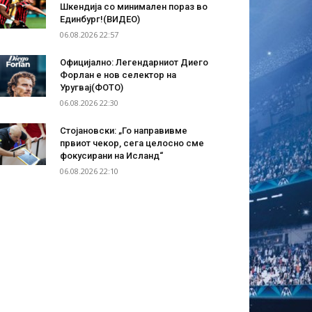
Шкендија со минимален пораз во
Единбург!(ВИДЕО)
06.08.2026 22:57
Официјално: Легендарниот Диего
Форлан е нов селектор на
Уругвај(ФОТО)
06.08.2026 22:30
Стојановски: „Го направивме
првиот чекор, сега целосно сме
фокусирани на Исланд“
06.08.2026 22:10