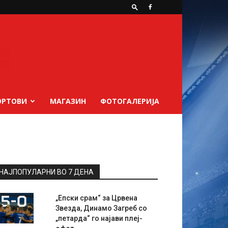
ОРТОВИ
МАГАЗИН
ФОТОГАЛЕРИЈА
НАЈПОПУЛАРНИ ВО 7 ДЕНА
„Епски срам“ за Црвена
Звезда, Динамо Загреб со
„петарда“ го најави плеј-