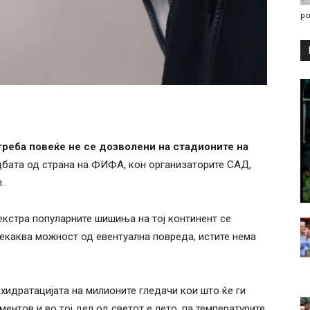
po
треба повеќе не се дозволени на стадионите на
дбата од страна на ФИФА, кон организаторите САД,
.
екстра популарните шишиња на тој континент се
 секаква можност од евентуална повреда, истите нема
хидратацијата на милионите гледачи кои што ќе ги
ентов и во тој дел од светот е лето, па температурите