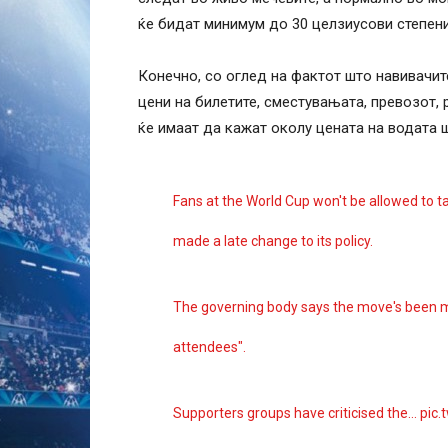
ќе бидат минимум до 30 целзиусови степени
Конечно, со оглед на фактот што навивачит
цени на билетите, сместувањата, превозот,
ќе имаат да кажат околу цената на водата ш
Fans at the World Cup won't be allowed to ta
made a late change to its policy.
The governing body says the move's been ma
attendees".
Supporters groups have criticised the…
pic