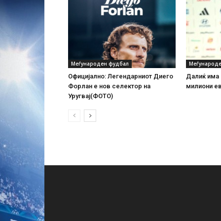
Меѓународен фудбал
Меѓународе
Официјално: Легендарниот Диего
Далиќ има 
Форлан е нов селектор на
милиони е
Уругвај(ФОТО)