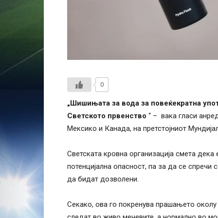
0
„Шишињата за вода за повеќекратна упо
Светското првенство
“ – вака гласи анре
Мексико и Канада, на претстојниот Мундијал
Светската кровна организација смета дека 
потенцијална опасност, па за да се спречи
да бидат дозволени.
Секако, ова го покренува прашањето околу 
следат во живо мечевите, а нормално во мом