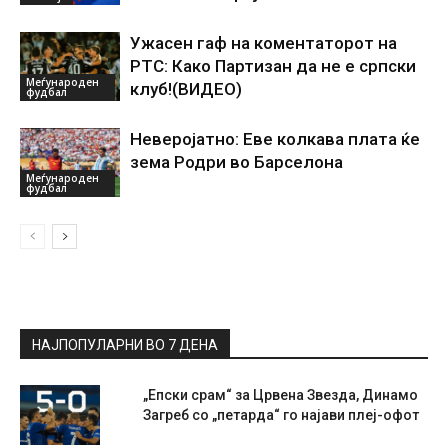
Ужасен гаф на коментаторот на
РТС: Како Партизан да не е српски
Меѓународен
клуб!(ВИДЕО)
фудбал
Неверојатно: Еве колкава плата ќе
зема Родри во Барселона
Меѓународен
фудбал
НАЈПОПУЛАРНИ ВО 7 ДЕНА
„Епски срам“ за Црвена Звезда, Динамо
Загреб со „петарда“ го најави плеј-офот