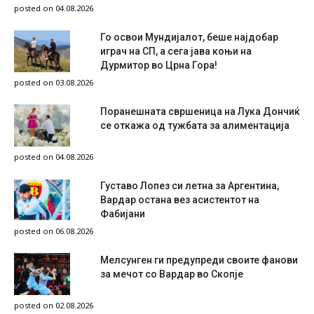
posted on 04.08.2026
Го освои Мундијалот, беше најдобар
играч на СП, а сега јава коњи на
Дурмитор во Црна Гора!
posted on 03.08.2026
Поранешната свршеница на Лука Дончиќ
се откажа од тужбата за алиментација
posted on 04.08.2026
Густаво Лопез си летна за Аргентина,
Вардар остана вез асистентот на
Фабијани
posted on 06.08.2026
Мелсунген ги предупреди своите фанови
за мечот со Вардар во Скопје
posted on 02.08.2026