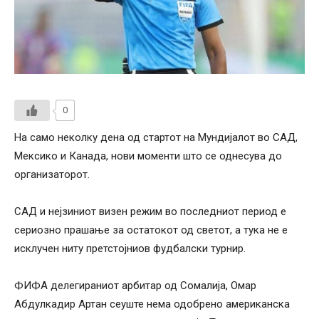
0
На само неколку дена од стартот на Мундијалот во САД,
Мексико и Канада, нови моменти што се однесува до
организаторот.
САД и нејзиниот визен режим во последниот период е
сериозно прашање за остатокот од светот, а тука не е
исклучен ниту претстојниов фудбалски турнир.
ФИФА делегираниот арбитар од Сомалија, Омар
Абдулкадир Артан сеуште нема одобрено американска