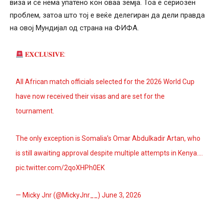
виза и се нема упатено кон оваа земја. Тоа е сериозен
проблем, затоа што тој е веќе делегиран да дели правда
на овој Мундијал од страна на ФИФА.
𝐄𝐗𝐂𝐋𝐔𝐒𝐈𝐕𝐄:
All African match officials selected for the 2026 World Cup
have now received their visas and are set for the
tournament.
The only exception is Somalia’s Omar Abdulkadir Artan, who
is still awaiting approval despite multiple attempts in Kenya.…
pic.twitter.com/2qoXHPh0EK
— Micky Jnr (@MickyJnr__)
June 3, 2026