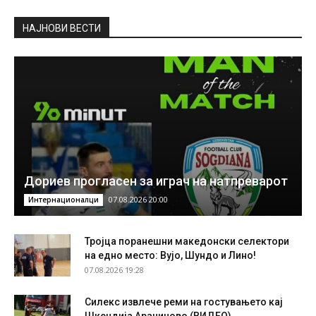
НAЈНОВИ ВЕСТИ
Дориев прогласен за играч на натпреварот
07.08.2026 20:00
Интернационалци
Тројца поранешни македонски селектори
на едно место: Вујо, Шундо и Лино!
07.08.2026 19:28
Силекс извлече реми на гостувањето кај
Шкендија Арачиново (ВИДЕО)