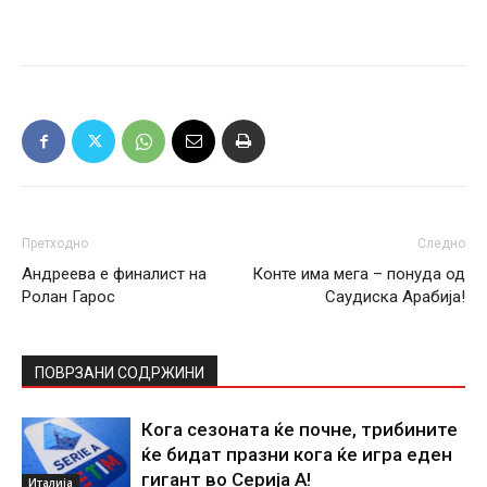
Претходно
Следно
Андреева е финалист на
Конте има мега – понуда од
Ролан Гарос
Саудиска Арабија!
ПОВРЗАНИ СОДРЖИНИ
Кога сезоната ќе почне, трибините
ќе бидат празни кога ќе игра еден
гигант во Серија А!
Италија