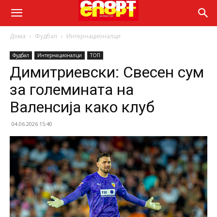
Дома
Фудбал
Интернационалци
Фудбал
Интернационалци
ТОП
Димитриевски: Свесен сум
за големината на
Валенсија како клуб
04.06.2026 15:40