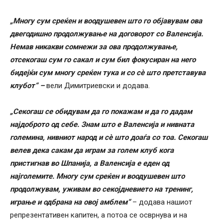
„Многу сум среќен и воодушевен што го објавувам ова
двегодишно продолжување на договорот со Валенсија.
Немав никакви сомнежи за ова продолжување,
отсекогаш сум го сакал и сум бил фокусиран на него
бидејќи сум многу среќен тука и со сè што претставува
клубот“ –
вели Димитриевски и додава.
„Секогаш се обидувам да го покажам и да го дадам
најдоброто од себе. Знам што е Валенсија и нивната
големина, нивниот народ и сè што доаѓа со тоа. Секогаш
велев дека сакам да играм за голем клуб кога
пристигнав во Шпанија, а Валенсија е еден од
најголемите. Многу сум среќен и воодушевен што
продолжувам, уживам во секојдневието на тренинг,
играње и одбрана на овој амблем“
– додава нашиот
репрезентативен капитен, а потоа се осврнува и на