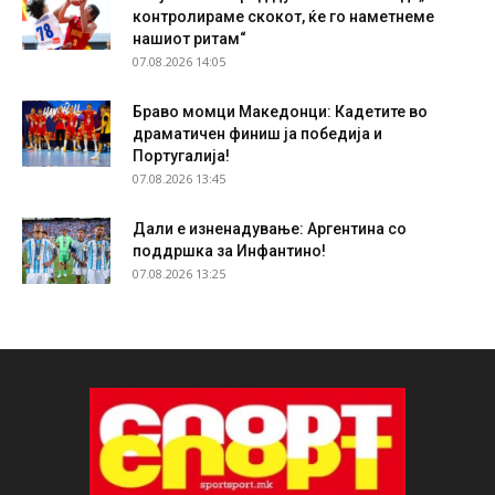
контролираме скокот, ќе го наметнеме
нашиот ритам“
07.08.2026 14:05
Браво момци Македонци: Кадетите во
драматичен финиш ја победија и
Португалија!
07.08.2026 13:45
Дали е изненадување: Аргентина со
поддршка за Инфантино!
07.08.2026 13:25