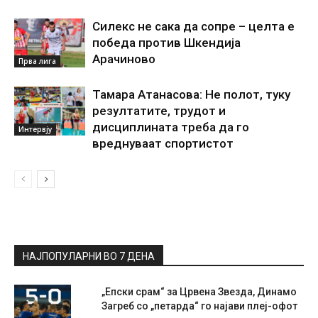
Силекс не сака да сопре – целта е
победа против Шкендија
Арачиново
Прва лига
Тамара Атанасова: Не полот, туку
резултатите, трудот и
дисциплината треба да го
Интервју
вреднуваат спортистот
НАЈПОПУЛАРНИ ВО 7 ДЕНА
„Епски срам“ за Црвена Звезда, Динамо
Загреб со „петарда“ го најави плеј-офот