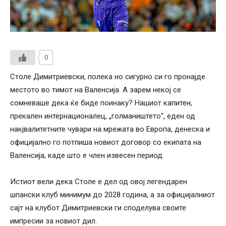
0
Столе Димитриевски, полека но сигурно си го пронајде
местото во тимот на Валенсија. А зарем некој се
сомневаше дека ќе биде поинаку? Нашиот капитен,
прекален интернационалец, „голмаништето“, еден од
накјвалитетните чувари на мрежата во Европа, денеска и
официјално го потпиша новиот договор со екипата на
Валенсија, каде што е член извесен период.
Истиот вели дека Столе е дел од овој легендарен
шпански клуб минимум до 2028 година, а за официјалниот
сајт на клубот Димитриевски ги споделува своите
импресии за новиот дил.