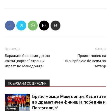
Претходно
Следно
Баражите беа само доказ
Првиот човек на
какви „партал“ странци
Фенербахче ќе лежи во
играат во Македонија!
затвор
ПОВРЗАНИ СОДРЖИНИ
Браво момци Македонци: Кадетите
во драматичен финиш ја победија и
Португалија!
Ракомет