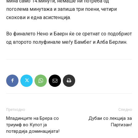
мина само 14.минути, немаше ни потреба од
поголема минутажа и запиша три поени, четири
скокови и една асистенција.
Во финалето Нено и Баерн ќе се сретнат со подобриот
од второто полуфинале меѓу Бамбег и Алба Берлин.
Претходно
Следно
Младинците на Брера со
Дубаи со лекција за
триумф во Купот ја
Партизан!
потврдија доминацијата!