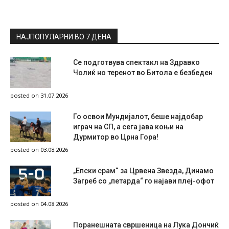
НАЈПОПУЛАРНИ ВО 7 ДЕНА
Се подготвува спектакл на Здравко
Чолиќ но теренот во Битола е безбеден
posted on 31.07.2026
Го освои Мундијалот, беше најдобар
играч на СП, а сега јава коњи на
Дурмитор во Црна Гора!
posted on 03.08.2026
„Епски срам“ за Црвена Звезда, Динамо
Загреб со „петарда“ го најави плеј-офот
posted on 04.08.2026
Поранешната свршеница на Лука Дончиќ