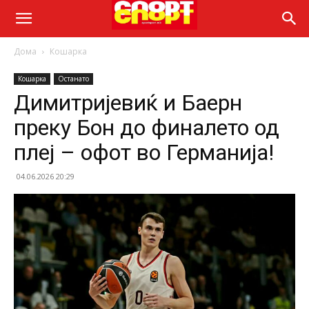
Дома
Кошарка
Кошарка
Останато
Димитријевиќ и Баерн
преку Бон до финалето од
плеј – офот во Германија!
04.06.2026 20:29