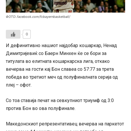
ФОТО:.facebook.com/fcbayernbasketball/
0
И дефинитивно нашиот најдобар кошаркар, Ненад
Димитријевиќ со Баерн Минхен ќе се бори за
титулата во елитната кошаркарска лига, откако
вечерва на гости кај Бон славеа со 57:77 за трета
победа во третиот меч од полуфиналната серија од
плеј – офот.
Со тоа ставија печат на севкупниот триумф од 3:0
против Бон во ова полуфинале.
Македонскиот репрезентативец вечерва на паркетот