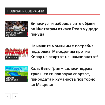
ПОВРЗАНИ СОДРЖИНИ
Винисиус ги избриша сите објави
од Инстаграм откако Реал му даде
Меѓународен
понуда
фудбал
На нашите момци им е потребна
поддршка: Македонија против
Кипар на стартот на шампионатот!
Кошарка
Халк Вело Грин – велосипедска
трка што ги поврзува спортот,
Други
природата и хуманоста повторно
спортови
во Маврово