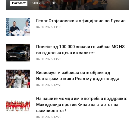
06.08.2026 13:38
Ракомет
Георг Стојановски и официјално во Лусаил
06.08.2026 13:30
Повеќе од 100.000 возачи го избраа MG HS
во однос на цена и квалитет
06.08.2026 13:20
Винисиус ги избриша сите објави од
Инстаграм откако Реал му даде понуда
06.08.2026 12:50
На нашите момци им е потребна поддршка:
Македонија против Кипар на стартот на
шампионатот!
06.08.2026 12:20