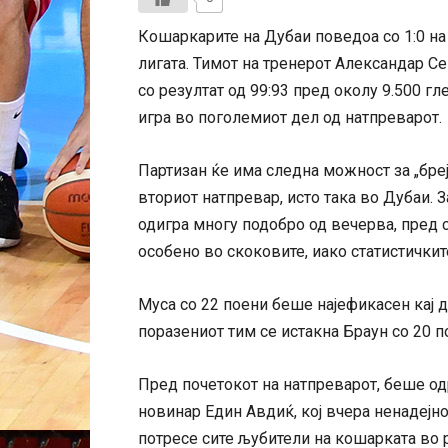
Кошаркарите на Дубаи поведоа со 1:0 на
лигата. Тимот на тренерот Александар С
со резултат од 99:93 пред околу 9.500 гл
игра во поголемиот дел од натпреварот.
Партизан ќе има следна можност за „брејк
вториот натпревар, исто така во Дубаи. За
одигра многу подобро од вечерва, пред с
особено во скоковите, иако статистичките
Муса со 22 поени беше најефикасен кај д
поразениот тим се истакна Браун со 20 п
Пред почетокот на натпреварот, беше о
новинар Един Авдиќ, кој вчера ненадејно
потресе сите љубители на кошарката во 