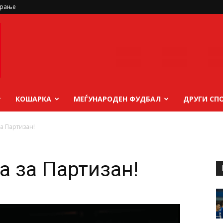
ирање
КОШАРКА
МЕЃУНАРОДЕН ФУДБАЛ
ДРУГИ СП
за Партизан!
а за Партизан!