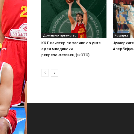
Домашно првенство
Кошарка
КК Пелистер се засили со уште
Јуниорките
еден младински
Азербејџа
репрезентативец!(ФОТО)