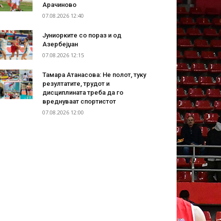
Арачиново
07.08.2026 12:40
Јуниорките со пораз и од
Азербејџан
07.08.2026 12:15
Тамара Атанасова: Не полот, туку
резултатите, трудот и
дисциплината треба да го
вреднуваат спортистот
07.08.2026 12:00