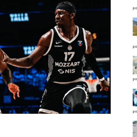
po
po
po
po