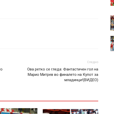
Следно
то
Ова ретко се гледа: Фантастичен гол на
Марио Митрев во финалето на Купот за
младинци!(ВИДЕО)