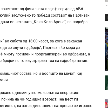
po
 почетокот од финалната плејоф серија од АБА
екулиќ заслужено го победи составот на Партизан
едачи во неговата „Кока Кола Арена“, по подобра
“ во сабота од 18:00 часот, за кога е закажан
 да се случи тој „брејк“, Партизан ќе мора да
è многу посилен и поорганизиран во одбраната, а
 бројки не го илустрираат тоа на најдобар начин.
омашниот состав, но и воопшто на мечот. Кај
оени.
држано едноминутно молчење за спортскиот
 почина на 48-годишна возраст. Таа вест ги
регионот, па затоа денешниот натпревар се играше