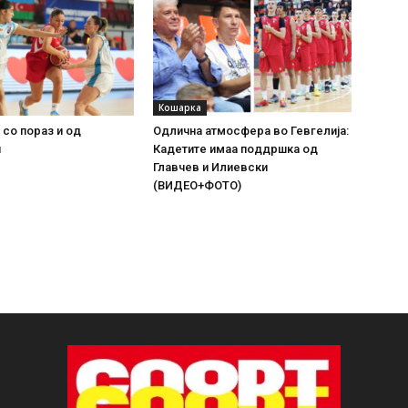
Кошарка
 со пораз и од
Одлична атмосфера во Гевгелија:
н
Кадетите имаа поддршка од
Главчев и Илиевски
(ВИДЕО+ФОТО)