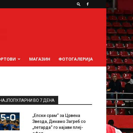
ОРТОВИ
МАГАЗИН
ФОТОГАЛЕРИЈА
НАЈПОПУЛАРНИ ВО 7 ДЕНА
„Епски срам“ за Црвена
Звезда, Динамо Загреб со
„петарда“ го најави плеј-