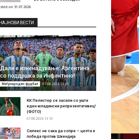
sted on 31.07.2026
НAЈНОВИ ВЕСТИ
Дали е изненадување: Аргентина
со поддршка за Инфантино!
07.08.2026 13:25
Меѓународен фудбал
КК Пелистер се засили со уште
еден младински репрезентативец!
(ФОТО)
07.08.2026 13:10
Силекс не сака да сопре – целта е
победа против Шкендија