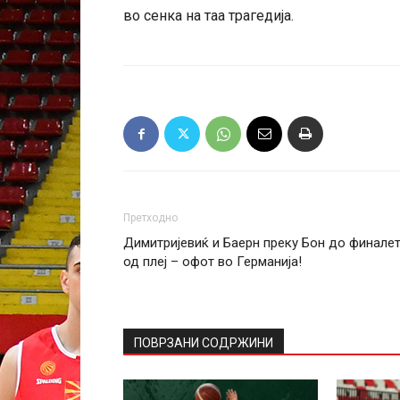
во сенка на таа трагедија.
Претходно
Димитријевиќ и Баерн преку Бон до финале
од плеј – офот во Германија!
ПОВРЗАНИ СОДРЖИНИ