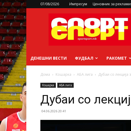
07/08/2026
Импресум
Ценовник за реклам
sportsport.mk
ДЕНЕШНИ ВЕСТИ
ФУДБАЛ
РАКОМЕТ
Дома
Кошарка
АБА лига
Дубаи со лекција 
Кошарка
АБА лига
Дубаи со лекциј
04.06.2026 20:41