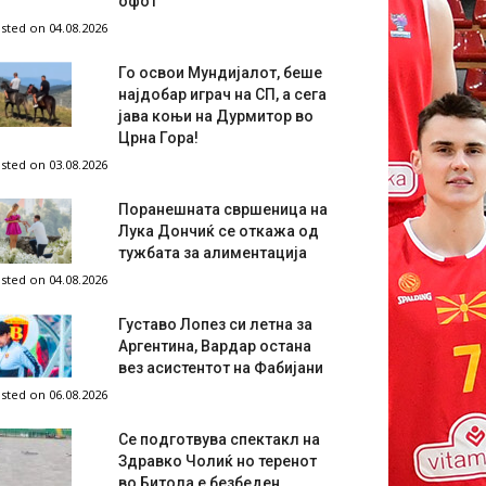
офот
sted on 04.08.2026
Го освои Мундијалот, беше
најдобар играч на СП, а сега
јава коњи на Дурмитор во
Црна Гора!
sted on 03.08.2026
Поранешната свршеница на
Лука Дончиќ се откажа од
тужбата за алиментација
sted on 04.08.2026
Густаво Лопез си летна за
Аргентина, Вардар остана
вез асистентот на Фабијани
sted on 06.08.2026
Се подготвува спектакл на
Здравко Чолиќ но теренот
во Битола е безбеден