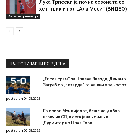
Лука Трпески ја почна сезоната со
хет-трик и гол „Ала Меси“ (ВИДЕО)
Интернационалци
НАЈПОПУЛАРНИ ВО 7 ДЕНА
„Епски срам“ за Црвена Звезда, Динамо
Загреб со „петарда“ го најави плеј-офот
posted on 04.08.2026
Го освои Мундијалот, беше најдобар
играч на СП, а сега јава коњи на
Дурмитор во Црна Гора!
posted on 03.08.2026