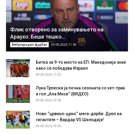
Флик отворено за заминувањето на
Араухо: Беше тешко…
09.08.2026 11:59
Меѓународен фудбал
Битка за 9-то место на ЕП: Македонија знае
како се победува Израел
09.08.2026 11:25
Лука Трпески ја почна сезоната со хет-трик
и гол „Ала Меси“ (ВИДЕО)
09.08.2026 10:58
Ново “црвено-црно“ мега-дерби: Дуел на
гигантите – Вардар VS Шкендија!
09.08.2026 10:30