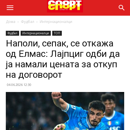
Дома
Фудбал
Интернационалци
Фудбал
Интернационалци
ТОП
Наполи, сепак, се откажа
од Елмас: Лајпциг одби да
ја намали цената за откуп
на договорот
04.06.2026 12:30