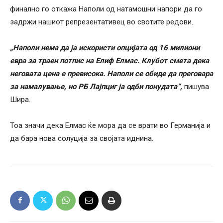
финално го откажа Наполи од натамошни напори да го
задржи нашиот репрезентативец во свотите редови.
„Наполи нема да ја искористи опцијата од 16 милиони
евра за траен потпис на Елиф Елмас. Клубот смета дека
неговата цена е превисока. Наполи се обиде да преговара
за намалување, но РБ Лајпциг ја одби понудата“,
пишува
Шира.
Тоа значи дека Елмас ќе мора да се врати во Германија и
да бара нова солуција за својата иднина.