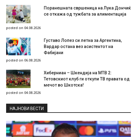
Поранешната свршеница на Лука Дончиќ
се откажа од тужбата за алиментација
posted on 04.08.2026
Густаво Лопез си летна за Аргентина,
Вардар остана вез асистентот на
Фабијани
posted on 06.08.2026
Хиберниан – Шкендија на МТВ 2:
Тетовскиот клуб ги откупи ТВ правата од
мечот во Шкотска!
posted on 04.08.2026
НAЈНОВИ ВЕСТИ