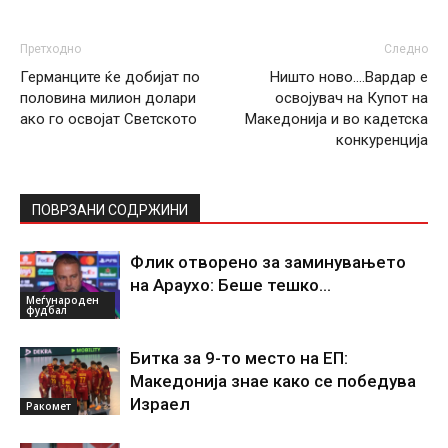
Претходно
Следно
Германците ќе добијат по
Ништо ново….Вардар е
половина милион долари
освојувач на Купот на
ако го освојат Светското
Македонија и во кадетска
конкуренција
ПОВРЗАНИ СОДРЖИНИ
Флик отворено за заминувањето
на Араухо: Беше тешко…
Меѓународен
фудбал
Битка за 9-то место на ЕП:
Македонија знае како се победува
Израел
Ракомет