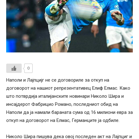
0
Наполи и Лајпцијг не се договориле за откуп на
договорот на нашиот репрезентативец Елиф Елмас. Како
што потврдија италијанските новинари Николо Шира и
инсајдерот Фабрицио Романо, последниот обид на
Наполи да ја намали бараната сума од 16 милиони евра за
откуп на договорот на Елмас, Германците ја одбиле.
Николо Шира пишува дека овој последен акт на Лајпциг и