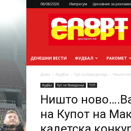
08/08/2026
Импресум
Ценовник за реклам
sportsport.mk
ДЕНЕШНИ ВЕСТИ
ФУДБАЛ
РАКОМЕТ
Дома
Фудбал
Куп на Македонија
Ништо нов
Фудбал
Куп на Македонија
ТОП
Ништо ново….Ва
на Купот на Мак
кадетска конку