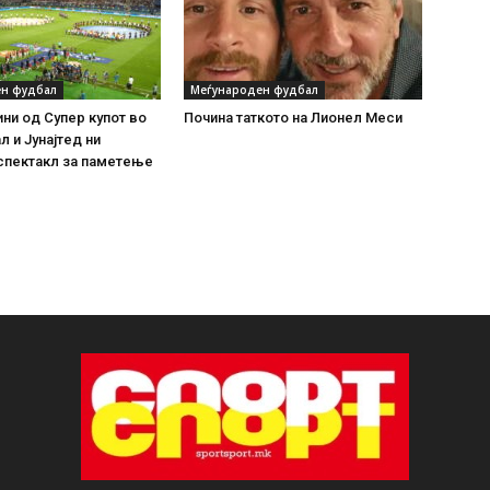
н фудбал
Меѓународен фудбал
ни од Супер купот во
Почина таткото на Лионел Меси
л и Јунајтед ни
спектакл за паметење