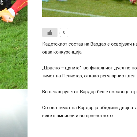
0
Кадетскиот состав на Вардар е освојувач 
оваа конкуренција.
„Црвено – црните“ во финалниот дуел по п
тимот на Пелистер, откако регуларниот дел 
Во пенал рулетот Вардар беше посконцентр
Со ова тимот на Вардар ја обедини двојната
веќе шампиони и во првенството.