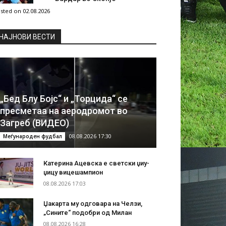
sted on 02.08.2026
НAЈНОВИ ВЕСТИ
„Бед Блу Бојс“ и „Торцида“ се
пресметаа на аеродромот во
Загреб (ВИДЕО)
08.08.2026 17:30
Меѓународен фудбал
Катерина Ацевска е светски џиу-
џицу вицешампион
08.08.2026 17:03
Џакарта му одговара на Челзи,
„Сините“ подобри од Милан
08.08.2026 16:28