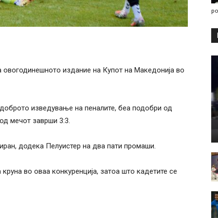
po
на овогодинешното издание на Купот на Македонија во
одоброто изведување на пеналите, беа подобри од
од мечот заврши 3:3.
иран, додека Пелуистер на два пати промаши.
 круна во оваа конкуренција, затоа што кадетите се