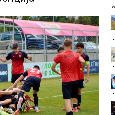
po
po
po
po