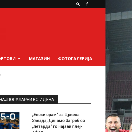
ОРТОВИ
МАГАЗИН
ФОТОГАЛЕРИЈА
а
НАЈПОПУЛАРНИ ВО 7 ДЕНА
„Епски срам“ за Црвена
Звезда, Динамо Загреб со
„петарда“ го најави плеј-