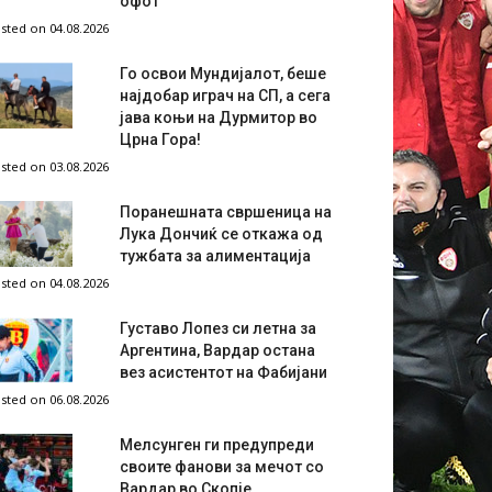
офот
sted on 04.08.2026
Го освои Мундијалот, беше
најдобар играч на СП, а сега
јава коњи на Дурмитор во
Црна Гора!
sted on 03.08.2026
Поранешната свршеница на
Лука Дончиќ се откажа од
тужбата за алиментација
sted on 04.08.2026
Густаво Лопез си летна за
Аргентина, Вардар остана
вез асистентот на Фабијани
sted on 06.08.2026
Мелсунген ги предупреди
своите фанови за мечот со
Вардар во Скопје