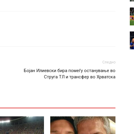
Следно
Бојан Илиевски бира помеѓу останување во
Струга ТЛ и трансфер во Хрватска