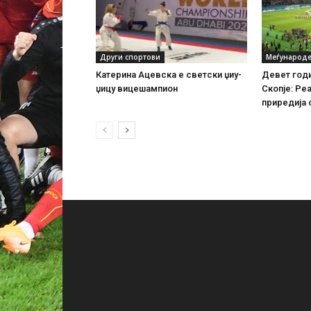
Други спортови
Меѓународе
Катерина Ацевска е светски џиу-
Девет годи
џицу вицешампион
Скопје: Реа
приредија 