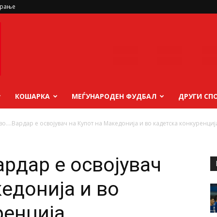
ирање
КОШАРКА
МЕЃУНАРОДЕН ФУДБАЛ
ДРУГИ СП
о….Вардар е освојувач на Купот на Македонија и во кадетска конкуренциј
рдар е освојувач
едонија и во
ренција