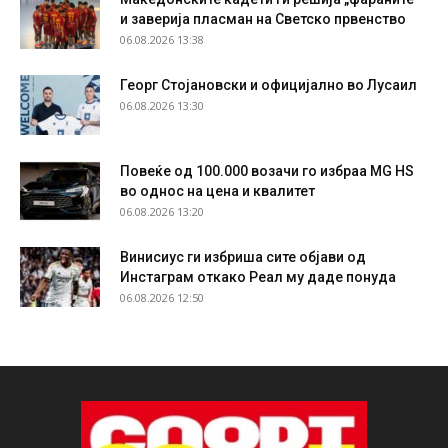
и заверија пласман на Светско првенство
06.08.2026 13:38
Георг Стојановски и официјално во Лусаил
06.08.2026 13:30
Повеќе од 100.000 возачи го избраа MG HS
во однос на цена и квалитет
06.08.2026 13:20
Винисиус ги избриша сите објави од
Инстаграм откако Реал му даде понуда
06.08.2026 12:50