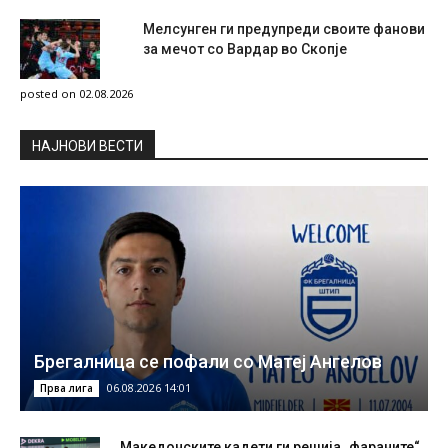
Мелсунген ги предупреди своите фанови
за мечот со Вардар во Скопје
posted on 02.08.2026
НAЈНОВИ ВЕСТИ
Брегалница се пофали со Матеј Ангелов
06.08.2026 14:01
Прва лига
Македонските кадети ги решија „фараните“