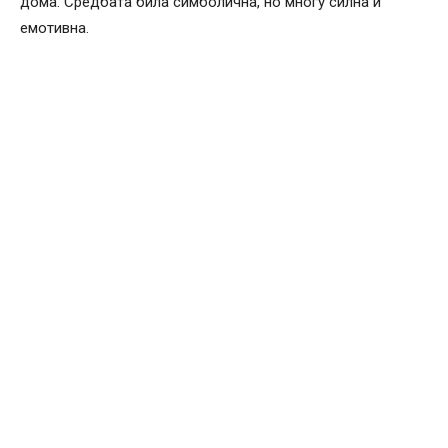
дома. Средбата била симболична, но многу силна и
емотивна.