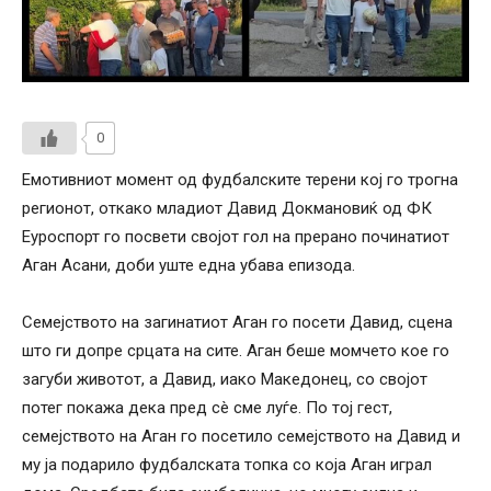
0
Емотивниот момент од фудбалските терени кој го трогна
регионот, откако младиот Давид Докмановиќ од ФК
Еуроспорт го посвети својот гол на прерано починатиот
Аган Асани, доби уште една убава епизода.
Семејството на загинатиот Аган го посети Давид, сцена
што ги допре срцата на сите. Аган беше момчето кое го
загуби животот, а Давид, иако Македонец, со својот
потег покажа дека пред сè сме луѓе. По тој гест,
семејството на Аган го посетило семејството на Давид и
му ја подарило фудбалската топка со која Аган играл