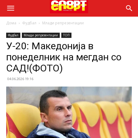
Дома
Фудбал
Млади репрезентации
Фудбал
Млади репрезентации
ТОП
У-20: Македонија в
понеделник на мегдан со
САД!(ФОТО)
04.06.2026 19:16