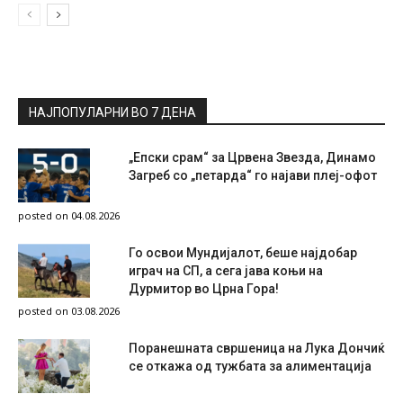
НАЈПОПУЛАРНИ ВО 7 ДЕНА
„Епски срам“ за Црвена Звезда, Динамо
Загреб со „петарда“ го најави плеј-офот
posted on 04.08.2026
Го освои Мундијалот, беше најдобар
играч на СП, а сега јава коњи на
Дурмитор во Црна Гора!
posted on 03.08.2026
Поранешната свршеница на Лука Дончиќ
се откажа од тужбата за алиментација