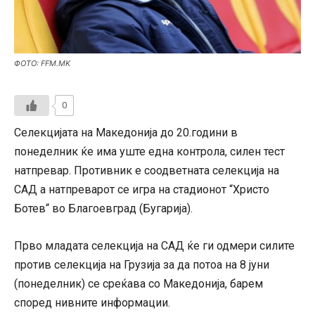
ФОТО: FFM.MK
0
Селекцијата на Македонија до 20.години в
понеделник ќе има уште една контрола, силен тест
натпревар. Противник е соодветната селекција на
САД а натпреварот се игра на стадионот “Христо
Ботев“ во Благоевград (Бугарија).
Прво младата селекција на САД ќе ги одмери силите
против селекција на Грузија за да потоа на 8 јуни
(понеделник) се среќава со Македонија, барем
според нивните информации.