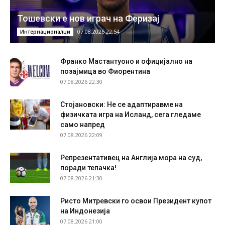
Тошевски е нов играч на Феризај
07.08.2026 22:54
Интернационалци
Франко Мастантуоно и официјално на
позајмица во Фиорентина
07.08.2026 22:30
Стојановски: Не се адаптиравме на
физичката игра на Исланд, сега гледаме
само напред
07.08.2026 22:09
Репрезентативец на Англија мора на суд,
поради тепачка!
07.08.2026 21:30
Ристо Митревски го освои Президент купот
на Индонезија
07.08.2026 21:00