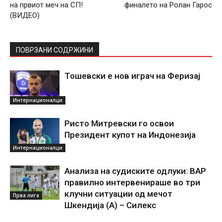
на првиот меч на СП!
финалето на Ролан Гарос
(ВИДЕО)
ПОВРЗАНИ СОДРЖИНИ
Тошевски е нов играч на Феризај
Интернационалци
Ристо Митревски го освои
Президент купот на Индонезија
Интернационалци
Анализа на судиските одлуки: ВАР
правилно интервенираше во три
клучни ситуации од мечот
Прва лига
Шкендија (А) – Силекс