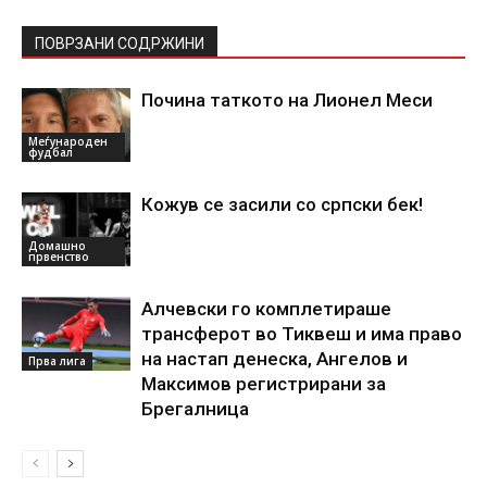
ПОВРЗАНИ СОДРЖИНИ
Почина таткото на Лионел Меси
Меѓународен
фудбал
Кожув се засили со српски бек!
Домашно
првенство
Алчевски го комплетираше
трансферот во Тиквеш и има право
на настап денеска, Ангелов и
Прва лига
Максимов регистрирани за
Брегалница