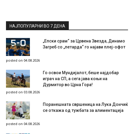
НАЈПОПУЛАРНИ ВО 7 ДЕНА
„Епски срам“ за Црвена Звезда, Динамо
Загреб со „петарда“ го најави плеј-офот
posted on 04.08.2026
Го освои Мундијалот, беше најдобар
играч на СП, а сега јава коњи на
Дурмитор во Црна Гора!
posted on 03.08.2026
Поранешната свршеница на Лука Дончиќ
се откажа од тужбата за алиментација
posted on 04.08.2026