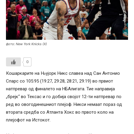
фото: New York Knicks (X)
0
Кошаркарите на Њујорк Никс славеа над Сан Антонио
Спарс со 105:95 (19:27, 29:28, 28:21, 29:19) во првиот
натпревар од финалето на НБАлигата. Тие направија
„брејк“ во Тексас и го добија својот 12-ти натпревар по
ред во овогодинешниот плејоф. Никси немаат пораз од
втората средба со Атланта Хокс во првото коло на
плејофот на Истокот.