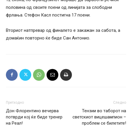
половина од своите поени од линијата за слободни
фрлања. Стефон Касл постигна 17 поени.
Вториот натпревар од финалето е закажан за сабота, а
домаќин повторно ќе биде Сан Антонио.
Претходно
Следно
Дон Флорентино вечерва
Тензии во таборот на
потврди кој ќе биде тренер
светскиот вицешампион –
на Реал!
проблем се билетите!