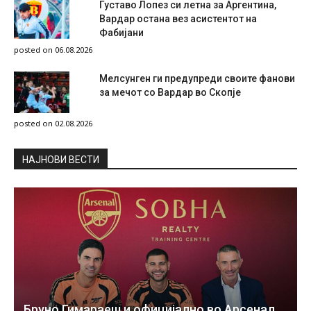
Густаво Лопез си летна за Аргентина,
Вардар остана вез асистентот на
Фабијани
posted on 06.08.2026
Мелсунген ги предупреди своите фанови
за мечот со Вардар во Скопје
posted on 02.08.2026
НAЈНОВИ ВЕСТИ
Бруно Гимараеш и официјално во Арсенал