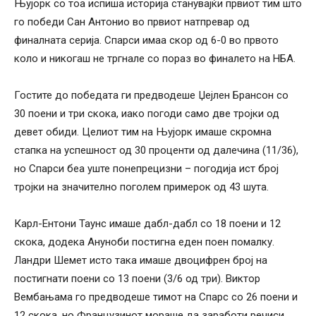
Њујорк со тоа испиша историја станувајќи првиот тим што
го победи Сан Антонио во првиот натпревар од
финалната серија. Спарси имаа скор од 6-0 во првото
коло и никогаш не тргнале со пораз во финалето на НБА.
Гостите до победата ги предводеше Џејлен Брансон со
30 поени и три скока, иако погоди само две тројки од
девет обиди. Целиот тим на Њујорк имаше скромна
стапка на успешност од 30 проценти од далечина (11/36),
но Спарси беа уште понепрецизни – погодија ист број
тројки на значително поголем примерок од 43 шута.
Карл-Ентони Таунс имаше дабл-дабл со 18 поени и 12
скока, додека Ануноби постигна еден поен помалку.
Ландри Шемет исто така имаше двоцифрен број на
постигнати поени со 13 поени (3/6 од три). Виктор
Вембањама го предводеше тимот на Спарс со 26 поени и
12 скока, но Французинот мораше да заработи речиси