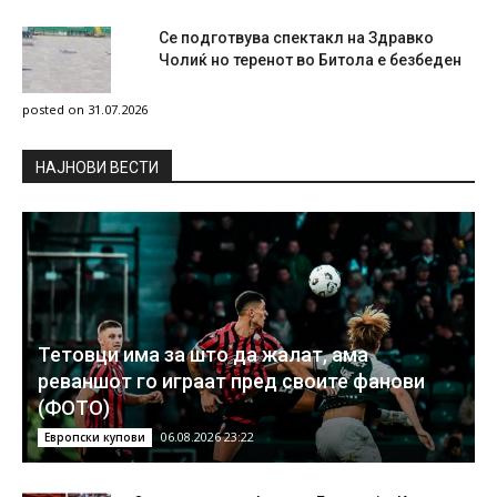
Се подготвува спектакл на Здравко
Чолиќ но теренот во Битола е безбеден
posted on 31.07.2026
НAЈНОВИ ВЕСТИ
Тетовци има за што да жалат, ама
реваншот го играат пред своите фанови
(ФОТО)
06.08.2026 23:22
Европски купови