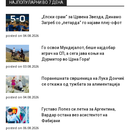
НАЈПОПУЛАРНИ ВО 7 ДЕНА
„Епски срам“ за Црвена Звезда, Динамо
Загреб со „петарда“ го најави плеј-офот
posted on 04.08.2026
Го освои Мундијалот, беше најдобар
играч на СП, а сега јава коњи на
Дурмитор во Црна Гора!
posted on 03.08.2026
Поранешната свршеница на Лука Дончиќ
се откажа од тужбата за алиментација
posted on 04.08.2026
Густаво Лопез си летна за Аргентина,
Вардар остана вез асистентот на
Фабијани
posted on 06.08.2026