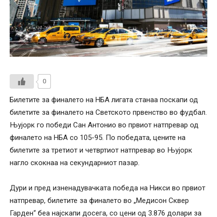
0
Билетите за финалето на НБА лигата станаа поскапи од
билетите за финалето на Светското првенство во фудбал.
Њујорк го победи Сан Антонио во првиот натпревар од
финалето на НБА со 105-95. По победата, цените на
билетите за третиот и четвртиот натпревар во Њујорк
нагло скокнаа на секундарниот пазар.
Дури и пред изненадувачката победа на Никси во првиот
натпревар, билетите за финалето во „Медисон Сквер
Гарден“ беа најскапи досега, со цени од 3.876 долари за