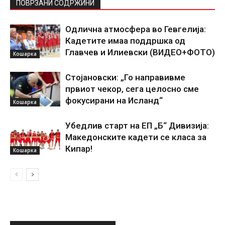
ПОВРЗАНИ СОДРЖИНИ
Одлична атмосфера во Гевгелија:
Кадетите имаа поддршка од
Главчев и Илиевски (ВИДЕО+ФОТО)
Кошарка
Стојановски: „Го направивме
првиот чекор, сега целосно сме
фокусирани на Исланд“
Кошарка
Убедлив старт на ЕП „Б“ Дивизија:
Македонските кадети се класа за
Кипар!
Кошарка