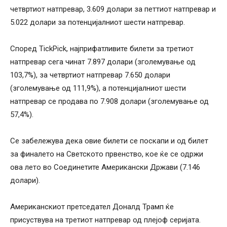
четвртиот натпревар, 3.609 долари за петтиот натпревар и
5.022 долари за потенцијалниот шести натпревар.
Според TickPick, најприфатливите билети за третиот
натпревар сега чинат 7.897 долари (зголемување од
103,7%), за четвртиот натпревар 7.650 долари
(зголемување од 111,9%), а потенцијалниот шести
натпревар се продава по 7.908 долари (зголемување од
57,4%).
Се забележува дека овие билети се поскапи и од билет
за финалето на Светското првенство, кое ќе се одржи
ова лето во Соединетите Американски Држави (7.146
долари).
Американскиот претседател Доналд Трамп ќе
присуствува на третиот натпревар од плејоф серијата.