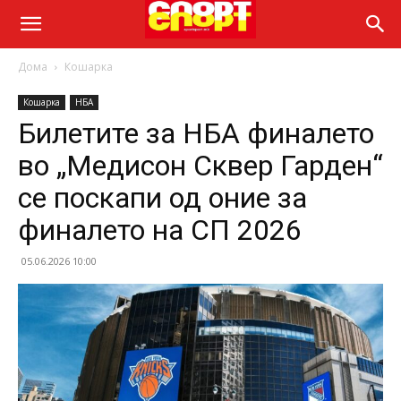
Дома
Кошарка
Кошарка
НБА
Билетите за НБА финалето
во „Медисон Сквер Гарден“
се поскапи од оние за
финалето на СП 2026
05.06.2026 10:00