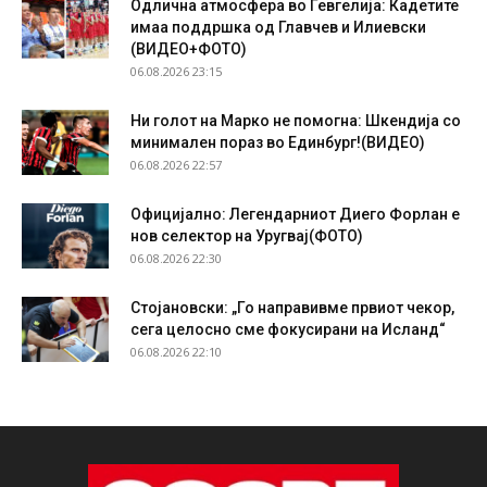
Одлична атмосфера во Гевгелија: Кадетите
имаа поддршка од Главчев и Илиевски
(ВИДЕО+ФОТО)
06.08.2026 23:15
Ни голот на Марко не помогна: Шкендија со
минимален пораз во Единбург!(ВИДЕО)
06.08.2026 22:57
Официјално: Легендарниот Диего Форлан е
нов селектор на Уругвај(ФОТО)
06.08.2026 22:30
Стојановски: „Го направивме првиот чекор,
сега целосно сме фокусирани на Исланд“
06.08.2026 22:10