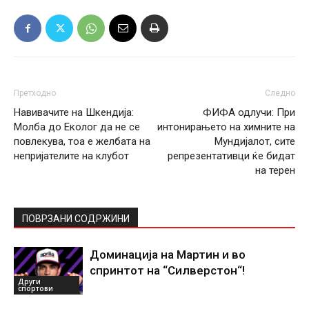
Претходно
Следно
Навивачите на Шкендија:
ФИФА одлучи: При
Молба до Еколог да не се
интонирањето на химните на
повлекува, тоа е желбата на
Мундијалот, сите
непријателите на клубот
репрезентативци ќе бидат
на терен
ПОВРЗАНИ СОДРЖИНИ
Доминација на Мартин и во
спринтот на “Силверстон“!
Други
спортови