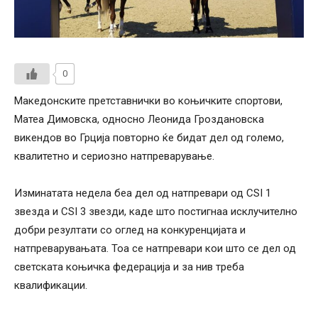
0
Македонските претставнички во коњичките спортови,
Матеа Димовска, односно Леонида Гроздановска
викендов во Грција повторно ќе бидат дел од големо,
квалитетно и сериозно натпреварување.
Изминатата недела беа дел од натпревари од CSI 1
звезда и CSI 3 звезди, каде што постигнаа исклучително
добри резултати со оглед на конкуренцијата и
натпреварувањата. Тоа се натпревари кои што се дел од
светската коњичка федерација и за нив треба
квалификации.