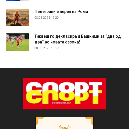
Пелегрини е верен на Рома
08.08.2026 19:20
Тиквеш го декласира и Башкими за “два од
два“ во новата сезона!
08.08.2026 18:52