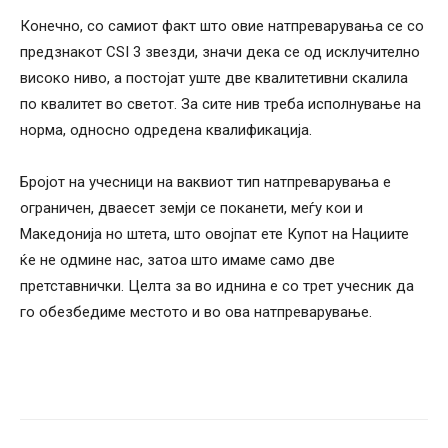
Конечно, со самиот факт што овие натпреварувања се со
предзнакот CSI 3 звезди, значи дека се од исклучително
високо ниво, а постојат уште две квалитетивни скалила
по квалитет во светот. За сите нив треба исполнување на
норма, односно одредена квалификација.
Бројот на учесници на ваквиот тип натпреварувања е
ограничен, дваесет земји се поканети, меѓу кои и
Македонија но штета, што овојпат ете Купот на Нациите
ќе не одмине нас, затоа што имаме само две
претставнички. Целта за во иднина е со трет учесник да
го обезбедиме местото и во ова натпреварување.