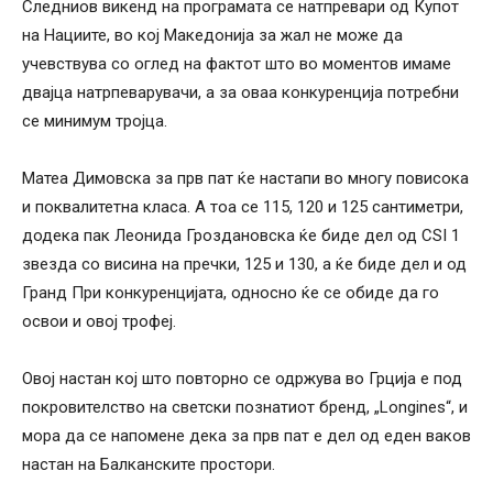
Следниов викенд на програмата се натпревари од Купот
на Нациите, во кој Македонија за жал не може да
учевствува со оглед на фактот што во моментов имаме
двајца натрпеварувачи, а за оваа конкуренција потребни
се минимум тројца.
Матеа Димовска за прв пат ќе настапи во многу повисока
и поквалитетна класа. А тоа се 115, 120 и 125 сантиметри,
додека пак Леонида Гроздановска ќе биде дел од CSI 1
звезда со висина на пречки, 125 и 130, а ќе биде дел и од
Гранд При конкуренцијата, односно ќе се обиде да го
освои и овој трофеј.
Овој настан кој што повторно се одржува во Грција е под
покровителство на светски познатиот бренд, „Longines“, и
мора да се напомене дека за прв пат е дел од еден ваков
настан на Балканските простори.