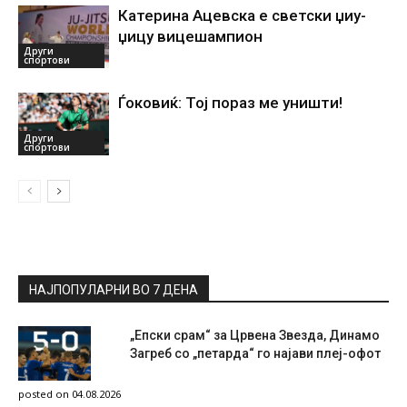
Катерина Ацевска е светски џиу-
џицу вицешампион
Други
спортови
Ѓоковиќ: Тој пораз ме уништи!
Други
спортови
НАЈПОПУЛАРНИ ВО 7 ДЕНА
„Епски срам“ за Црвена Звезда, Динамо
Загреб со „петарда“ го најави плеј-офот
posted on 04.08.2026