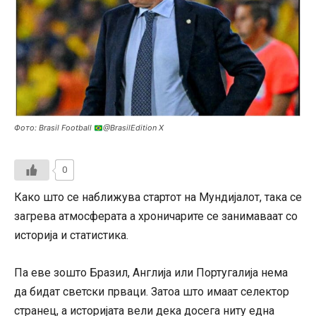
Фото: Brasil Football
@BrasilEdition X
0
Како што се наближува стартот на Мундијалот, така се
загрева атмосферата а хроничарите се занимаваат со
историја и статистика.
Па еве зошто Бразил, Англија или Португалија нема
да бидат светски прваци. Затоа што имаат селектор
странец, а историјата вели дека досега ниту една