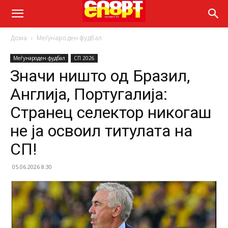
Дома
Меѓународен фудбал
Меѓународен фудбал
СП 2026
Значи ништо од Бразил,
Англија, Португалија:
Странец селектор никогаш
не ја освоил титулата на
СП!
05.06.2026 8:30