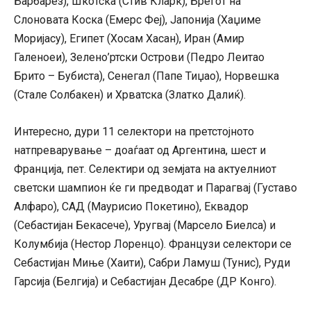
Барбарез), Шкотска (Стив Кларк), Брегот на
Слоновата Коска (Емерс Феј), Јапонија (Хаџиме
Моријасу), Египет (Хосам Хасан), Иран (Амир
Галеноеи), Зелено’ртски Острови (Педро Леитао
Брито – Бубиста), Сенегал (Папе Тиџао), Норвешка
(Стале Солбакен) и Хрватска (Златко Далиќ).
Интересно, дури 11 селектори на претстојното
натпреварување – доаѓаат од Аргентина, шест и
Франција, пет. Селектири од земјата на актуелниот
светски шампион ќе ги предводат и Парагвај (Густаво
Алфаро), САД (Маурисио Покетино), Еквадор
(Себастијан Бекасече), Уругвај (Марсело Биелса) и
Колумбија (Нестор Лоренцо). Французи селектори се
Себастијан Миње (Хаити), Сабри Ламуш (Тунис), Руди
Гарсија (Белгија) и Себастијан Десабре (ДР Конго).