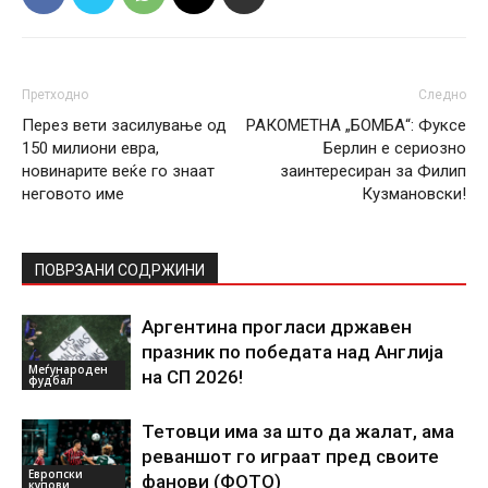
Претходно
Следно
Перез вети засилување од
РАКОМЕТНА „БОМБА“: Фуксе
150 милиони евра,
Берлин е сериозно
новинарите веќе го знаат
заинтересиран за Филип
неговото име
Кузмановски!
ПОВРЗАНИ СОДРЖИНИ
Аргентина прогласи државен
празник по победата над Англија
Меѓународен
на СП 2026!
фудбал
Тетовци има за што да жалат, ама
реваншот го играат пред своите
Европски
фанови (ФОТО)
купови