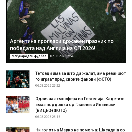
Аргентина прогласи државен празник по
победата над Англија на СП 2026!
07.08.2026 7:54
Меѓународен фудбал
Тетовци има за што да жалат, ама реваншот
го играат пред своите фанови (ФОТО)
06.08.2026 23:22
Одлична атмосфера во Гевгелија: Кадетите
имаа поддршка од Главчев и Илиевски
(ВИДЕО+ФОТО)
06.08.2026 23:15
Ни голот на Марко не помогна: Шкендија со