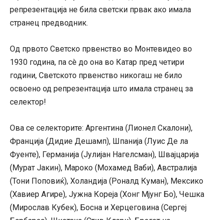
репрезентација не била светски првак ако имала
странец предводник.
Од првото Светско првенство во Монтевидео во
1930 година, па сè до она во Катар пред четири
години, Светското првенство никогаш не било
освоено од репрезентација што имала странец за
селектор!
Ова се селекторите: Аргентина (Лионел Скалони),
Франција (Дидие Дешамп), Шпанија (Луис Де ла
Фуенте), Германија (Јулијан Нагелсман), Швајцарија
(Мурат Јакин), Мароко (Мохамед Ваби), Австралија
(Тони Поповиќ), Холандија (Роналд Куман), Мексико
(Хавиер Агире), Јужна Кореја (Хонг Мјунг Бо), Чешка
(Мирослав Кубек), Босна и Херцеговина (Сергеј