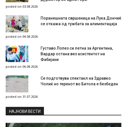
posted on 03.08.2026
Поранешната свршеница на Лука Дончиќ
се откажа од тужбата за алиментација
posted on 04.08.2026
Густаво Лопез си летна за Аргентина,
Вардар остана вез асистентот на
Фабијани
posted on 06.08.2026
Се подготвува спектакл на Здравко
Чолиќ но теренот во Битола е безбеден
posted on 31.07.2026
НAЈНОВИ ВЕСТИ