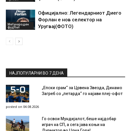
Официјално: Легендарниот Диего
Форлан е нов селектор на
Меѓународен
Уругвај(ФОТО)
фудбал
НАЈПОПУЛАРНИ ВО 7 ДЕНА
„Епски срам“ за Црвена Звезда, Динамо
Загреб со „петарда“ го најави плеј-офот
posted on 04.08.2026
Го освои Мундијалот, беше најдобар
играч на СП, а сега јава коњи на
Дурмитор во Црна Гора!