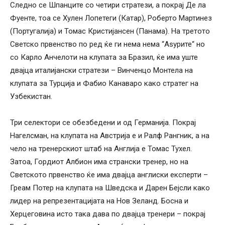
Следно се Шпанците со четири стратези, а покрај Де ла
Фуенте, тоа се Хулен Лопетеги (Катар), Роберто Мартинез
(Португалија) и Томас Кристијансен (Панама). На третото
Светско првенство по ред ќе ги нема нема “Аѕурите“ но
со Карло Анчелоти на клупата за Бразил, ќе има уште
двајца италијански стратези – Винченцо Монтела на
клупата за Турција и Фабио Канаваро како стратег на
Узбекистан.
Три селектори се обезбедени и од Германија. Покрај
Нагелсман, на клупата на Австрија е и Ралф Рангник, а на
чело на тренерскиот штаб на Англија е Томас Тухел.
Затоа, Гордиот Албион има странски тренер, но на
Светското првенство ќе има двајца англиски експерти –
Греам Потер на клупата на Шведска и Дарен Бејсли како
лидер на репрезентацијата на Нов Зеланд. Босна и
Херцеговина исто така дава по двајца тренери – покрај