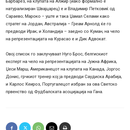
Барбарез, на клупата на Алжир (иако формално е
натурализиран Швајцарец) е и Владимир Петковиќ од
Сараево; Мароко – уште и така Џамал Селами како
стратег на Јордан, Австралија – Греам Арнолд ќе го
предводи Ирак; и Холандија – заедно со Куман, на чело
на репрезентацијата на Курасао е и Дик Адвокат.
Овој список го заклучуваат Нуго Брос, белгискиот
експерт на чело на репрезентацијата на Јужна Африка,
Џеси Марш, Американецот на клупата на Канада, Јоргос
Донис, грчкиот тренер кој ја предводи Саудиска Арабија,
и Карлос Кеироз, Португалецот избран за ова Светско
првенство од Фудбалската асоцијација на Гана.