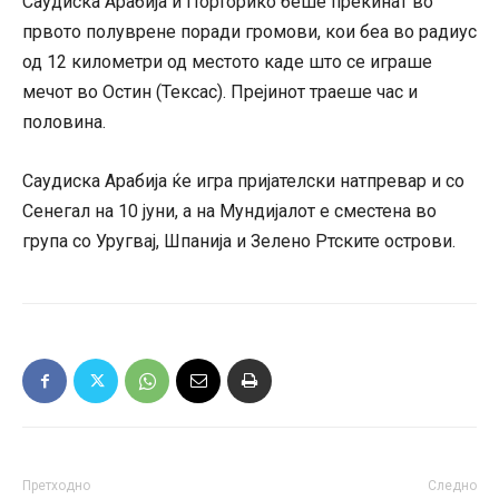
Саудиска Арабија и Порторико беше прекинат во
првото полуврене поради громови, кои беа во радиус
од 12 километри од местото каде што се играше
мечот во Остин (Тексас). Прејинот траеше час и
половина.
Саудиска Арабија ќе игра пријателски натпревар и со
Сенегал на 10 јуни, а на Мундијалот е сместена во
група со Уругвај, Шпанија и Зелено Ртските острови.
Претходно
Следно