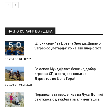
НАЈПОПУЛАРНИ ВО 7 ДЕНА
„Епски срам“ за Црвена Звезда, Динамо
Загреб со „петарда“ го најави плеј-офот
posted on 04.08.2026
Го освои Мундијалот, беше најдобар
играч на СП, а сега јава коњи на
Дурмитор во Црна Гора!
posted on 03.08.2026
Поранешната свршеница на Лука Дончиќ
се откажа од тужбата за алиментација