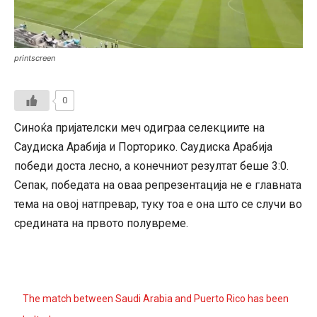
printscreen
0
Синоќа пријателски меч одиграа селекциите на
Саудиска Арабија и Порторико. Саудиска Арабија
победи доста лесно, а конечниот резултат беше 3:0.
Сепак, победата на оваа репрезентација не е главната
тема на овој натпревар, туку тоа е она што се случи во
средината на првото полувреме.
The match between Saudi Arabia and Puerto Rico has been