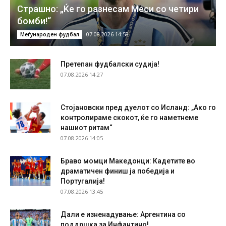
Страшно: „Ќе го разнесам Меси со четири
бомби!“
07.08.2026 14:58
Меѓународен фудбал
Претепан фудбалски судија!
07.08.2026 14:27
Стојановски пред дуелот со Исланд: „Ако го
контролираме скокот, ќе го наметнеме
нашиот ритам“
07.08.2026 14:05
Браво момци Македонци: Кадетите во
драматичен финиш ја победија и
Португалија!
07.08.2026 13:45
Дали е изненадување: Аргентина со
поддршка за Инфантино!