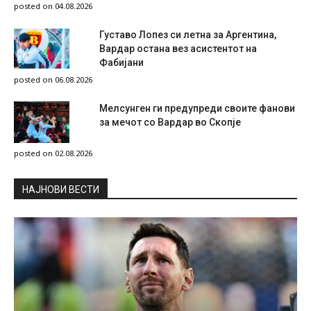
posted on 04.08.2026
Густаво Лопез си летна за Аргентина,
Вардар остана вез асистентот на
Фабијани
posted on 06.08.2026
Мелсунген ги предупреди своите фанови
за мечот со Вардар во Скопје
posted on 02.08.2026
НAЈНОВИ ВЕСТИ