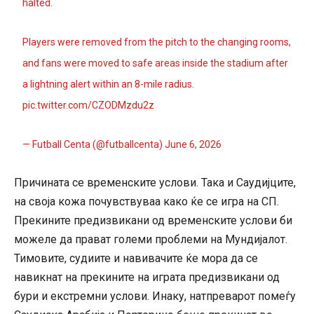
halted.
Players were removed from the pitch to the changing rooms,
and fans were moved to safe areas inside the stadium after
a lightning alert within an 8-mile radius.
pic.twitter.com/CZODMzdu2z
— Futball Centa (@futballcenta)
June 6, 2026
Причината се временските услови. Така и Саудијците,
на своја кожа почувствуваа како ќе се игра на СП.
Прекините предизвикани од временските услови би
можеле да прават големи проблеми на Мундијалот.
Тимовите, судиите и навивачите ќе мора да се
навикнат на прекините на играта предизвикани од
бури и екстремни услови. Инаку, натпреварот помеѓу