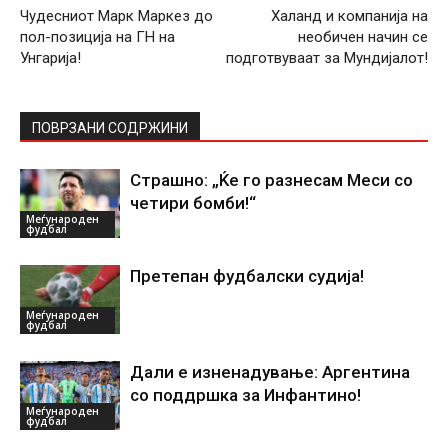
Чудесниот Марк Маркез до
Халанд и компанија на
пол-позиција на ГН на
необичен начин се
Унгарија!
подготвуваат за Мундијалот!
ПОВРЗАНИ СОДРЖИНИ
Страшно: „Ќе го разнесам Меси со
четири бомби!“
Меѓународен
фудбал
Претепан фудбалски судија!
Меѓународен
фудбал
Дали е изненадување: Аргентина
со поддршка за Инфантино!
Меѓународен
фудбал