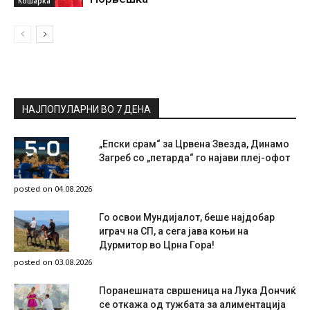
Кошарка
НАЈПОПУЛАРНИ ВО 7 ДЕНА
„Епски срам“ за Црвена Звезда, Динамо
Загреб со „петарда“ го најави плеј-офот
posted on 04.08.2026
Го освои Мундијалот, беше најдобар
играч на СП, а сега јава коњи на
Дурмитор во Црна Гора!
posted on 03.08.2026
Поранешната свршеница на Лука Дончиќ
се откажа од тужбата за алиментација