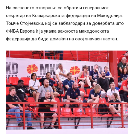
На свеченото отворање се обрати и генералниот
секретар на Кошаркарската федерација на Македонија,
Томче Стојчевски, кој се заблагодари за довербата што
ФИБА Европа ѝ ја укажа важноста македонската
федерација да биде домаќин на овој значаен настан.