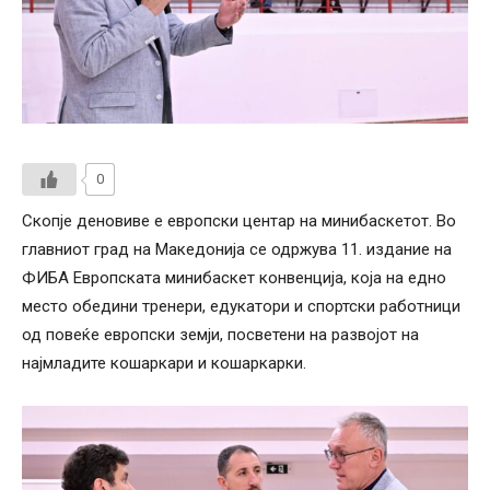
0
Скопје деновиве е европски центар на минибаскетот. Во
главниот град на Македонија се одржува 11. издание на
ФИБА Европската минибаскет конвенција, која на едно
место обедини тренери, едукатори и спортски работници
од повеќе европски земји, посветени на развојот на
најмладите кошаркари и кошаркарки.