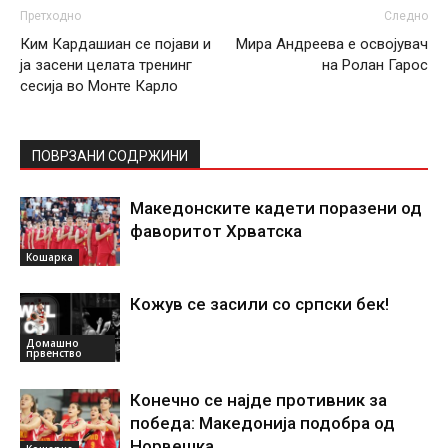
Претходно
Следно
Ким Кардашиан се појави и
Мира Андреева е освојувач
ја засени целата тренинг
на Ролан Гарос
сесија во Монте Карло
ПОВРЗАНИ СОДРЖИНИ
Македонските кадети поразени од
фаворитот Хрватска
Кошарка
Кожув се засили со српски бек!
Домашно
првенство
Конечно се најде противник за
победа: Македонија подобра од
Норвешка