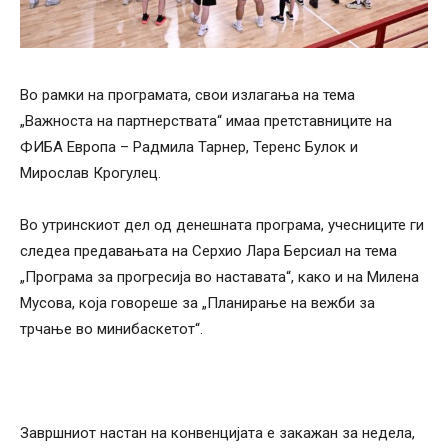
Во рамки на програмата, свои излагања на тема
„Важноста на партнерствата“ имаа претставниците на
ФИБА Европа – Радмила Тарнер, Теренс Булок и
Мирослав Крогулец.
Во утринскиот дел од денешната програма, учесниците ги
следеа предавањата на Серхио Лара Берсиал на тема
„Програма за прогресија во наставата“, како и на Милена
Мусова, која говореше за „Планирање на вежби за
трчање во минибаскетот“.
Завршниот настан на конвенцијата е закажан за недела,