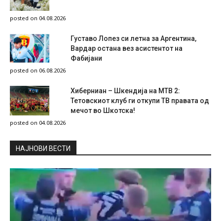
posted on 04.08.2026
Густаво Лопез си летна за Аргентина,
Вардар остана вез асистентот на
Фабијани
posted on 06.08.2026
Хиберниан – Шкендија на МТВ 2:
Тетовскиот клуб ги откупи ТВ правата од
мечот во Шкотска!
posted on 04.08.2026
НAЈНОВИ ВЕСТИ