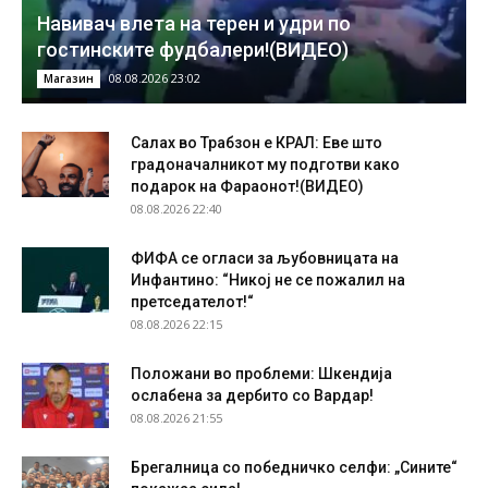
Навивач влета на терен и удри по
гостинските фудбалери!(ВИДЕО)
08.08.2026 23:02
Магазин
Салах во Трабзон е КРАЛ: Еве што
градоначалникот му подготви како
подарок на Фараонот!(ВИДЕО)
08.08.2026 22:40
ФИФА се огласи за љубовницата на
Инфантино: “Никој не се пожалил на
претседателот!“
08.08.2026 22:15
Положани во проблеми: Шкендија
ослабена за дербито со Вардар!
08.08.2026 21:55
Брегалница со победничко селфи: „Сините“