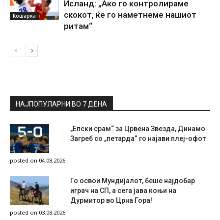
Исланд: „Ако го контролираме
скокот, ќе го наметнеме нашиот
Кошарка
ритам“
НАЈПОПУЛАРНИ ВО 7 ДЕНА
„Епски срам“ за Црвена Звезда, Динамо
Загреб со „петарда“ го најави плеј-офот
posted on 04.08.2026
Го освои Мундијалот, беше најдобар
играч на СП, а сега јава коњи на
Дурмитор во Црна Гора!
posted on 03.08.2026