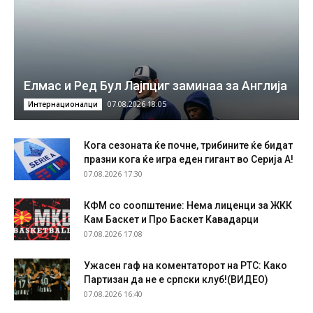
Елмас и Ред Бул Лајпциг заминаа за Англија
07.08.2026 18:05
Интернационалци
Кога сезоната ќе почне, трибините ќе бидат
празни кога ќе игра еден гигант во Серија А!
07.08.2026 17:30
КФМ со соопштение: Нема лиценци за ЖКК
Кам Баскет и Про Баскет Кавадарци
07.08.2026 17:08
Ужасен гаф на коментаторот на РТС: Како
Партизан да не е српски клуб!(ВИДЕО)
07.08.2026 16:40