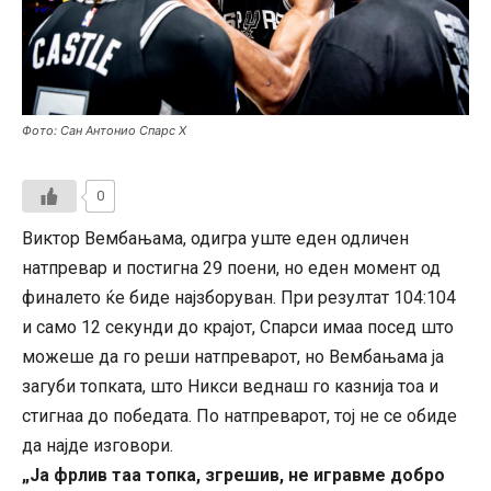
Фото: Сан Антонио Спарс Х
0
Виктор Вембањама, одигра уште еден одличен
натпревар и постигна 29 поени, но еден момент од
финалето ќе биде најзборуван. При резултат 104:104
и само 12 секунди до крајот, Спарси имаа посед што
можеше да го реши натпреварот, но Вембањама ја
загуби топката, што Никси веднаш го казнија тоа и
стигнаа до победата. По натпреварот, тој не се обиде
да најде изговори.
„Ја фрлив таа топка, згрешив, не игравме добро