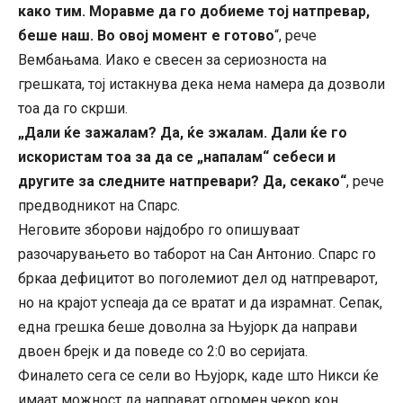
како тим. Моравме да го добиеме тој натпревар,
беше наш. Во овој момент е готово
“, рече
Вембањама. Иако е свесен за сериозноста на
грешката, тој истакнува дека нема намера да дозволи
тоа да го скрши.
„Дали ќе зажалам? Да, ќе зжалам. Дали ќе го
искористам тоа за да се „напалам“ себеси и
другите за следните натпревари? Да, секако“
, рече
предводникот на Спарс.
Неговите зборови најдобро го опишуваат
разочарувањето во таборот на Сан Антонио. Спарс го
бркаа дефицитот во поголемиот дел од натпреварот,
но на крајот успеаја да се вратат и да израмнат. Сепак,
една грешка беше доволна за Њујорк да направи
двоен брејк и да поведе со 2:0 во серијата.
Финалето сега се сели во Њујорк, каде што Никси ќе
имаат можност да направат огромен чекор кон