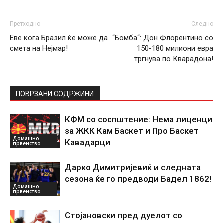
Претходно
Следно
Еве кога Бразил ќе може да
“Бомба“: Дон Флорентино со
смета на Нејмар!
150-180 милиони евра
тргнува по Кварадона!
ПОВРЗАНИ СОДРЖИНИ
КФМ со соопштение: Нема лиценци
за ЖКК Кам Баскет и Про Баскет
Домашно
Кавадарци
првенство
Дарко Димитријевиќ и следната
сезона ќе го предводи Бадел 1862!
Домашно
првенство
Стојановски пред дуелот со