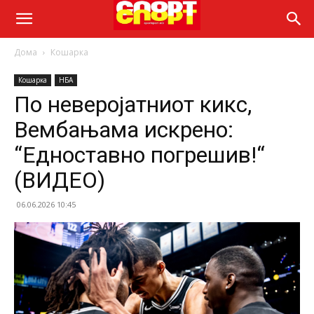
Дома
Кошарка
Кошарка
НБА
По неверојатниот кикс,
Вембањама искрено:
“Едноставно погрешив!“
(ВИДЕО)
06.06.2026 10:45