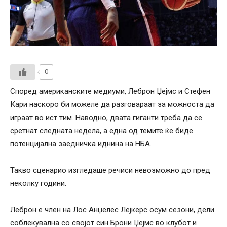
0
Според американските медиуми, Леброн Џејмс и Стефен
Кари наскоро би можеле да разговараат за можноста да
играат во ист тим. Наводно, двата гиганти треба да се
сретнат следната недела, а една од темите ќе биде
потенцијална заедничка иднина на НБА.
Такво сценарио изгледаше речиси невозможно до пред
неколку години.
Леброн е член на Лос Анџелес Лејкерс осум сезони, дели
соблекувална со својот син Брони Џејмс во клубот и