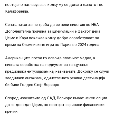
постојано нагласуваше колку му се допаѓа животот во
Калифорнија.
Сепак, никогаш не треба да се вели никогаш во НБА.
Дополнителна причина за шпекулации е фактот дека
Џејмс и Кари покажаа колку добро соработуваат за
време на Олимписките игри во Париз во 2024 година.
Американците потоа го освоија златниот медал, а
нивната соработка на подиумот за танцување
предизвика ентузијазам кај навивачите. Доколку се случи
заеднички ангажман, единствената реална дестинација
би биле Голден Стејт Вориорс.
Според извештаите од САД, Вориорс имаат некои опции
да го доведат Џејмс, но постојат сериозни финансиски
пречки.