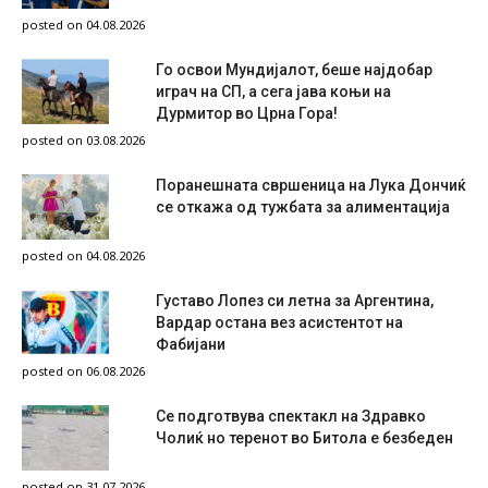
posted on 04.08.2026
Го освои Мундијалот, беше најдобар
играч на СП, а сега јава коњи на
Дурмитор во Црна Гора!
posted on 03.08.2026
Поранешната свршеница на Лука Дончиќ
се откажа од тужбата за алиментација
posted on 04.08.2026
Густаво Лопез си летна за Аргентина,
Вардар остана вез асистентот на
Фабијани
posted on 06.08.2026
Се подготвува спектакл на Здравко
Чолиќ но теренот во Битола е безбеден
posted on 31.07.2026