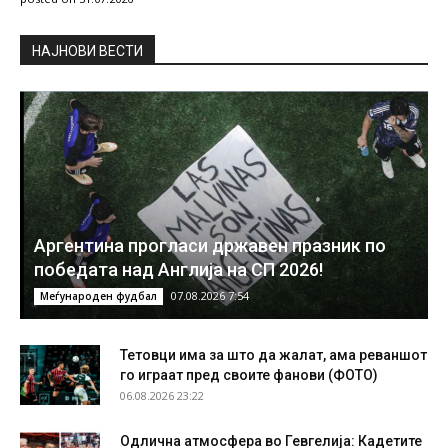
НAЈНОВИ ВЕСТИ
Аргентина прогласи државен празник по
победата над Англија на СП 2026!
07.08.2026 7:54
Меѓународен фудбал
Тетовци има за што да жалат, ама реваншот
го играат пред своите фанови (ФОТО)
06.08.2026 23:22
Одлична атмосфера во Гевгелија: Кадетите