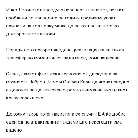
Иако Летонецот поседува неоспорен квалитет, честите
проблеми со повредите со години предизвикуваат
сомнежи за тоа колку може да се потпре на него во
долгорочните планови.
Поради сето погоре наведено, реализацијата на таков
трансфер во моментов изгледа многу комплицирана.
Сепак, самиот факт дека сериозно се дискутира за
можноста Леброн Џејмс и Стефен Кари да играат заедно
е доволен за да генерира огромно внимание низ целиот
кошаркарски свет.
Доколку таков потег навистина се случи, НБА ќе добие
еден од најатрактивните тандеми што некогаш ги има
видено.