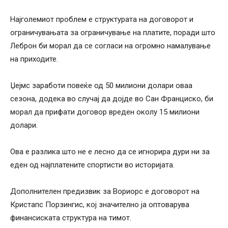
Најголемиот проблем е структурата на договорот и
ограничувањата за ограничување на платите, поради што
Леброн би морал да се согласи на огромно намалување
на приходите.
Џејмс заработи повеќе од 50 милиони долари оваа
сезона, додека во случај да дојде во Сан Франциско, би
морал да прифати договор вреден околу 15 милиони
долари.
Ова е разлика што не е лесно да се игнорира дури ни за
еден од најплатените спортисти во историјата.
Дополнителен предизвик за Вориорс е договорот на
Кристапс Порзингис, кој значително ја оптоварува
финансиската структура на тимот.