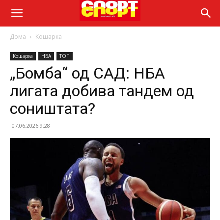
Дома
Кошарка
Кошарка
НБА
ТОП
„Бомба“ од САД: НБА
лигата добива тандем од
соништата?
07.06.2026 9:28