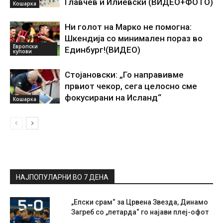
Главчев и Илиевски (ВИДЕО+ФОТО)
Кошарка
Ни голот на Марко не помогна:
Шкендија со минимален пораз во
Европски
Единбург!(ВИДЕО)
купови
Стојановски: „Го направивме
првиот чекор, сега целосно сме
фокусирани на Исланд“
Кошарка
НАЈПОПУЛАРНИ ВО 7 ДЕНА
„Епски срам“ за Црвена Звезда, Динамо
Загреб со „петарда“ го најави плеј-офот