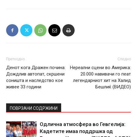
Претходно
Следно
Денот кога Дражен почина:
Нереални сцени во Америка:
Дождлив автопат, скршени
20.000 навивачи го пеат
соништа и наследство кое
легендарниот хит на Халид
живее 33 години
Бешлиќ (ВИДЕО)
ПОВРЗАНИ СОДРЖИНИ
Одлична атмосфера во Гевгелија:
Кадетите имаа поддршка од