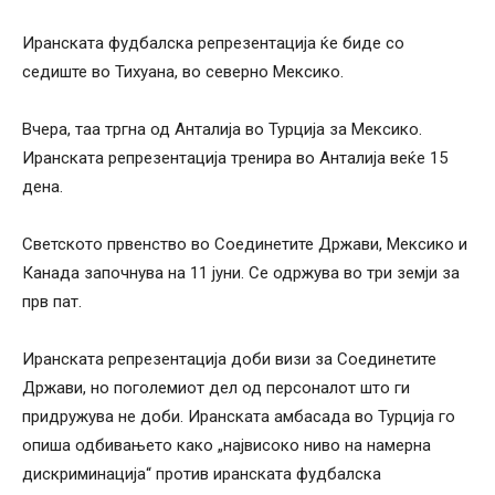
Иранската фудбалска репрезентација ќе биде со
седиште во Тихуана, во северно Мексико.
Вчера, таа тргна од Анталија во Турција за Мексико.
Иранската репрезентација тренира во Анталија веќе 15
дена.
Светското првенство во Соединетите Држави, Мексико и
Канада започнува на 11 јуни. Се одржува во три земји за
прв пат.
Иранската репрезентација доби визи за Соединетите
Држави, но поголемиот дел од персоналот што ги
придружува не доби. Иранската амбасада во Турција го
опиша одбивањето како „највисоко ниво на намерна
дискриминација“ против иранската фудбалска