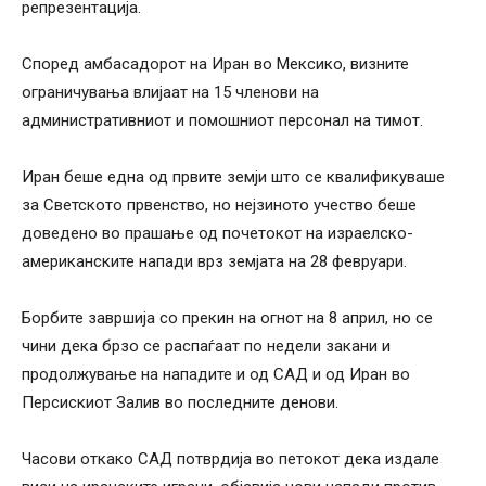
репрезентација.
Според амбасадорот на Иран во Мексико, визните
ограничувања влијаат на 15 членови на
административниот и помошниот персонал на тимот.
Иран беше една од првите земји што се квалификуваше
за Светското првенство, но нејзиното учество беше
доведено во прашање од почетокот на израелско-
американските напади врз земјата на 28 февруари.
Борбите завршија со прекин на огнот на 8 април, но се
чини дека брзо се распаѓаат по недели закани и
продолжување на нападите и од САД и од Иран во
Персискиот Залив во последните денови.
Часови откако САД потврдија во петокот дека издале