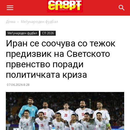
Дома
Меѓународен фудбал
Меѓународен фудбал
СП 2026
Иран се соочува со тежок
предизвик на Светското
првенство поради
политичката криза
07.06.2026 8:28