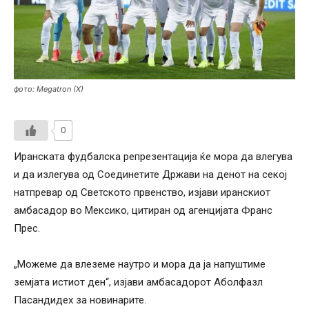
фото: Megatron (X)
0
Иранската фудбалска репрезентација ќе мора да влегува
и да излегува од Соединетите Држави на денот на секој
натпревар од Светското првенство, изјави иранскиот
амбасадор во Мексико, цитиран од агенцијата Франс
Прес.
„Можеме да влеземе наутро и мора да ја напуштиме
земјата истиот ден“, изјави амбасадорот Аболфазл
Пасандидех за новинарите.