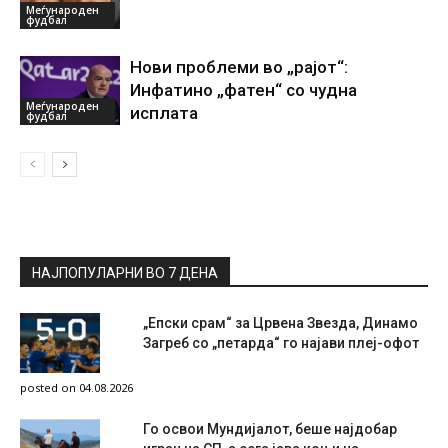
Меѓународен
фудбал
Нови проблеми во „рајот“:
Инфатино „фатен“ со чудна
Меѓународен
исплата
фудбал
НАЈПОПУЛАРНИ ВО 7 ДЕНА
„Епски срам“ за Црвена Звезда, Динамо
Загреб со „петарда“ го најави плеј-офот
posted on 04.08.2026
Го освои Мундијалот, беше најдобар