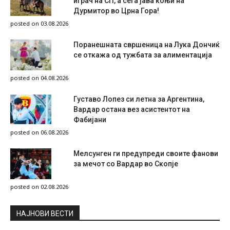
играч на СП, а сега јава коњи на
Дурмитор во Црна Гора!
posted on 03.08.2026
Поранешната свршеница на Лука Дончиќ
се откажа од тужбата за алиментација
posted on 04.08.2026
Густаво Лопез си летна за Аргентина,
Вардар остана вез асистентот на
Фабијани
posted on 06.08.2026
Мелсунген ги предупреди своите фанови
за мечот со Вардар во Скопје
posted on 02.08.2026
НAЈНОВИ ВЕСТИ