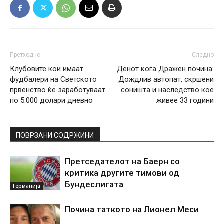
Претходно
Следно
Клубовите кои имаат
Денот кога Дражен почина:
фудбалери на Светското
Дождлив автопат, скршени
првенство ќе заработуваат
соништа и наследство кое
по 5.000 долари дневно
живее 33 години
ПОВРЗАНИ СОДРЖИНИ
Претседателот на Баерн со
критика другите тимови од
Бундеслигата
Германија
Почина таткото на Лионел Меси