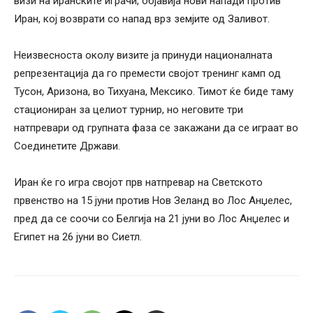
визи на иранските играчи, објавија нови напади против
Иран, кој возврати со напад врз земјите од Заливот.
Неизвесноста околу визите ја принуди националната
репрезентација да го премести својот тренинг камп од
Тусон, Аризона, во Тихуана, Мексико. Тимот ќе биде таму
стациониран за целиот турнир, но неговите три
натпревари од групната фаза се закажани да се играат во
Соединетите Држави.
Иран ќе го игра својот прв натпревар на Светското
првенство на 15 јуни против Нов Зеланд во Лос Анџелес,
пред да се соочи со Белгија на 21 јуни во Лос Анџелес и
Египет на 26 јуни во Сиетл.