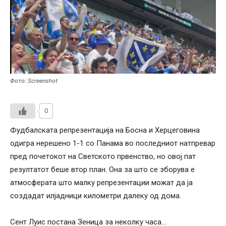
Фото: Screenshot
0
Фудбалската репрезентација на Босна и Херцеговина
одигра нерешено 1-1 со Панама во последниот натпревар
пред почетокот на Светското првенство, но овој пат
резултатот беше втор план. Она за што се зборува е
атмосферата што малку репрезентации можат да ја
создадат илјадници километри далеку од дома.
Сент Луис постана Зеница за неколку часа…