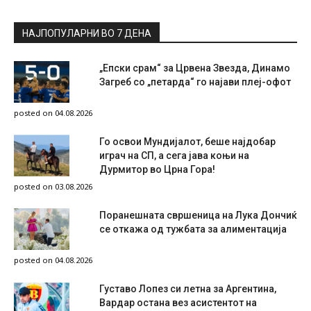
НАЈПОПУЛАРНИ ВО 7 ДЕНА
„Епски срам“ за Црвена Звезда, Динамо
Загреб со „петарда“ го најави плеј-офот
posted on 04.08.2026
Го освои Мундијалот, беше најдобар
играч на СП, а сега јава коњи на
Дурмитор во Црна Гора!
posted on 03.08.2026
Поранешната свршеница на Лука Дончиќ
се откажа од тужбата за алиментација
posted on 04.08.2026
Густаво Лопез си летна за Аргентина,
Вардар остана вез асистентот на