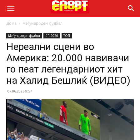
Дома
Меѓународен фудбал
Меѓународен фудбал
СП 2026
ТОП
Нереални сцени во
Америка: 20.000 навивачи
го пеат легендарниот хит
на Халид Бешлиќ (ВИДЕО)
07.06.2026 9:57