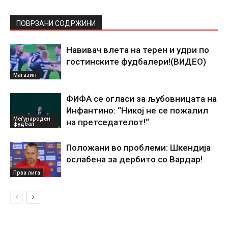
ПОВРЗАНИ СОДРЖИНИ
Навивач влета на терен и удри по
гостинските фудбалери!(ВИДЕО)
Магазин
ФИФА се огласи за љубовницата на
Инфантино: “Никој не се пожалил
Меѓународен
на претседателот!“
фудбал
Положани во проблеми: Шкендија
ослабена за дербито со Вардар!
Прва лига