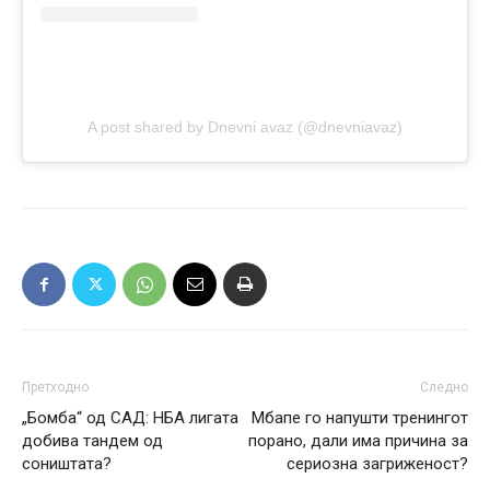
A post shared by Dnevni avaz (@dnevniavaz)
Претходно
Следно
„Бомба“ од САД: НБА лигата
Мбапе го напушти тренингот
добива тандем од
порано, дали има причина за
соништата?
сериозна загриженост?