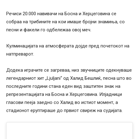
Речиси 20.000 навивачи на Босна и Херцеговина се
собраа на трибините на кои имаше бројни знамиња, со
песни и факели го одбележаа овој меч.
Кулминацијата на атмосферата дојде пред почетокот на
натпреварот.
Додека играчите се загреваа, низ звучниците одекнуваше
легендарниот хит „Ljuljani“ од Халид Бешлиќ, песна што во
последните години стана еден вид заштитен знак на
репрезентацијата на Босна и Херцеговина. Илјадници
гласови пееја заедно со Халид во истиот момент, а
стадионот еруптираше до првиот свиреж на судијата.