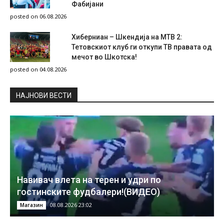
Фабијани
posted on 06.08.2026
Хиберниан – Шкендија на МТВ 2:
Тетовскиот клуб ги откупи ТВ правата од
мечот во Шкотска!
posted on 04.08.2026
НAЈНОВИ ВЕСТИ
Навивач влета на терен и удри по
гостинските фудбалери!(ВИДЕО)
08.08.2026 23:02
Магазин