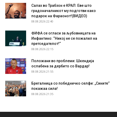
Салах во Трабзон е КРАЛ: Еве што
градоначалникот му подготви како
подарок на Фараонот!(ВИДЕО)
08.08.2026 22:40
ФИФА се огласи за љубовницата на
Инфантино: “Никој не се пожалил на
претседателот!“
08.08.2026 22:15
Положани во проблеми: Шкендија
ослабена за дербито со Вардар!
08.08.2026 21:55
Брегалница со победничко селфи: „Сините“
покажаа сила!
08.08.2026 21:35