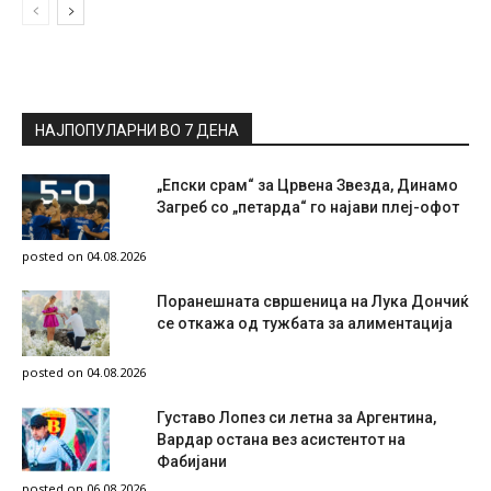
НАЈПОПУЛАРНИ ВО 7 ДЕНА
„Епски срам“ за Црвена Звезда, Динамо
Загреб со „петарда“ го најави плеј-офот
posted on 04.08.2026
Поранешната свршеница на Лука Дончиќ
се откажа од тужбата за алиментација
posted on 04.08.2026
Густаво Лопез си летна за Аргентина,
Вардар остана вез асистентот на
Фабијани
posted on 06.08.2026