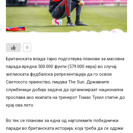
0
Британската влада тајно подготвува планови за масовна
парада вредна 500.000 фунти (579.000 евра) во случај
англиската фудбалска репрезентација да го освои
Светското првенство, пишува The Sun. Државните
службеници добија задача да организираат национална
прослава ако екипата на тренерот Томас Тухел стигне до
крај ова лето.
Во тек се планови за една од најголемите победнички
паради во британската историја, која треба да се одржи