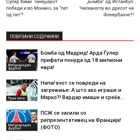
Супер Кими: Тинејџерот
„Бомба“ од Истанбул:
победи и во Монако, за “пет
Чалханоглу во дресот на
од пет“!
Фенербахче?!
ПОВРЗАНИ СОДРЖИНИ
Бомба од Мадрид! Арда Ѓулер
прифати понуда од 18 милиони
Меѓународен
евра!
фудбал
Напаѓачот се повреди на
загревање: А што ако играше и
Марко?! Вардар имаше и среќа…
Прва лига
ПСЖ се засили со
репрезентативец на Франција!
Меѓународен
(ФОТО)
фудбал