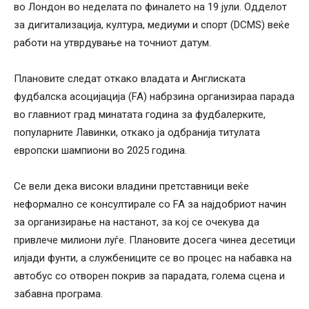
во Лондон во неделата по финалето на 19 јули. Одделот
за дигитализација, култура, медиуми и спорт (DCMS) веќе
работи на утврдување на точниот датум.
Плановите следат откако владата и Англиската
фудбалска асоцијација (FA) набрзина организираа парада
во главниот град минатата година за фудбалерките,
популарните Лавинки, откако ја одбранија титулата
европски шампиони во 2025 година.
Се вели дека високи владини претставници веќе
неформално се консултирале со FA за најдобриот начин
за организирање на настанот, за кој се очекува да
привлече милиони луѓе. Плановите досега чинеа десетици
илјади фунти, а службениците се во процес на набавка на
автобус со отворен покрив за парадата, голема сцена и
забавна програма.