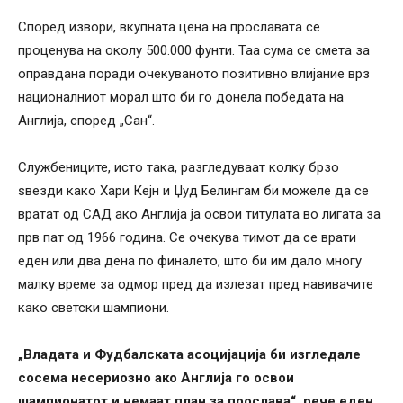
Според извори, вкупната цена на прославата се
проценува на околу 500.000 фунти. Таа сума се смета за
оправдана поради очекуваното позитивно влијание врз
националниот морал што би го донела победата на
Англија, според „Сан“.
Службениците, исто така, разгледуваат колку брзо
ѕвезди како Хари Кејн и Џуд Белингам би можеле да се
вратат од САД ако Англија ја освои титулата во лигата за
прв пат од 1966 година. Се очекува тимот да се врати
еден или два дена по финалето, што би им дало многу
малку време за одмор пред да излезат пред навивачите
како светски шампиони.
„Владата и Фудбалската асоцијација би изгледале
сосема несериозно ако Англија го освои
шампионатот и немаат план за прослава“, рече еден