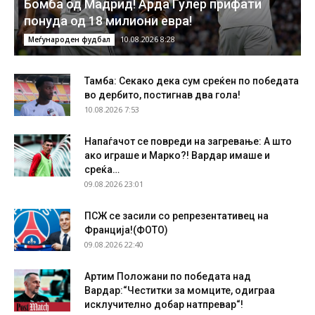
Бомба од Мадрид! Арда Ѓулер прифати
понуда од 18 милиони евра!
10.08.2026 8:28
Меѓународен фудбал
Тамба: Секако дека сум среќен по победата
во дербито, постигнав два гола!
10.08.2026 7:53
Напаѓачот се повреди на загревање: А што
ако играше и Марко?! Вардар имаше и
среќа…
09.08.2026 23:01
ПСЖ се засили со репрезентативец на
Франција!(ФОТО)
09.08.2026 22:40
Артим Положани по победата над
Вардар:“Честитки за момците, одиграа
исклучително добар натпревар“!