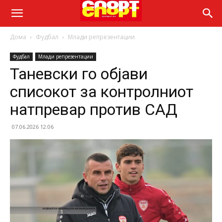
Дома
Фудбал
Млади репрезентации
Фудбал
Млади репрезентации
Таневски го објави
списокот за контролниот
натпревар против САД
07.06.2026 12:06