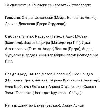
На списокот на Таневски се наоѓаат 22 фудбалери:
Голмани:
Стефан Јованоски (Млада Болеслав, Чешка),
Даниел Диковски (Брера Струмица);
Одбрана:
Златко Радески (Тетекс), Адис Мурати
(Башкими), Фидан Шерифи (Македонија Ѓ.П.), Лука
Атанасовски (Тетекс), Андреј Велков (Брера), Андреј
Мурџески (Вардар), Димитар Мартиновски (Македонија
Ѓ.П.);
Среден ред:
Виктор Делов (Беласица), Тео Сандев
(Моторлет Прага, Чешка), Габриел Крстевски (Пелистер),
Емир Шаботиќ (Детонит), Андреј Стојановски (Скопје),
Васил Тасовски (Напредак Крушевац, Србија);
Напад:
Димитар Данев (Вардар), Салим Арифи