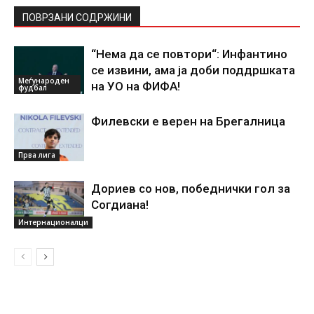
ПОВРЗАНИ СОДРЖИНИ
“Нема да се повтори“: Инфантино
се извини, ама ја доби поддршката
Меѓународен
на УО на ФИФА!
фудбал
Филевски е верен на Брегалница
Прва лига
Дориев со нов, победнички гол за
Согдиана!
Интернационалци