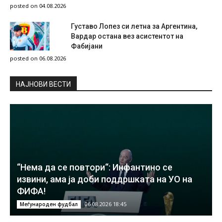
posted on 04.08.2026
Густаво Лопез си летна за Аргентина,
Вардар остана вез асистентот на
Фабијани
posted on 06.08.2026
НAЈНОВИ ВЕСТИ
“Нема да се повтори“: Инфантино се
извини, ама ја доби поддршката на УО на
ФИФА!
06.08.2026 18:45
Меѓународен фудбал