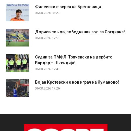
Филевски е верен на Брегалница
06.08.2026 18:20
Дориев со нов, победнички гол за Согдиана!
06.08.2026 17:58
Судии за ПМФЛ: Трпчевски на дербито
Вардар – Шкендија!
06.08.2026 17:40
Бојан Крстевски е нов играч на Куманово!
06.08.2026 17:26