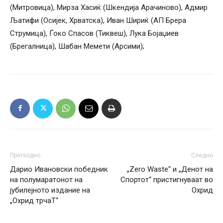
(Митровица), Мирза Хасиќ (Шкендија Арачиново), Адмир
Љатифи (Осијек, Хрватска), Иван Шириќ (АП Брера
Струмица), Ѓоко Спасов (Тиквеш), Лука Бојаџиев
(Брегалница), Шабан Мемети (Арсими);
Претходно
Следно
Дарио Ивановски победник
„Zero Waste“ и „Денот на
на полумаратонот на
Спортот“ пристигнуваат во
јубилејното издание на
Охрид
„Охрид трчаТ“