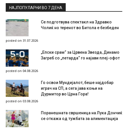
НАЈПОПУЛАРНИ ВО 7 ДЕНА
Се подготвува спектакл на Здравко
Чолиќ но теренот во Битола е безбеден
posted on 31.07.2026
„Епски срам“ за Црвена Звезда, Динамо
Загреб со „петарда“ го најави плеј-офот
posted on 04.08.2026
Го освои Мундијалот, беше најдобар
играч на СП, а сега јава коњи на
Дурмитор во Црна Гора!
posted on 03.08.2026
Поранешната свршеница на Лука Дончиќ
се откажа од тужбата за алиментација