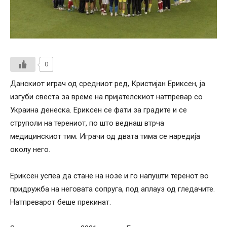
0
Данскиот играч од средниот ред, Кристијан Ериксен, ја
изгуби свеста за време на пријателскиот натпревар со
Украина денеска.
Ериксен се фати за градите и се
струполи на терениот, по што веднаш втрча
медицинскиот тим. Играчи од двата тима се наредија
околу него.
Ериксен успеа да стане на нозе и го напушти теренот во
придружба на неговата сопруга, под аплауз од гледачите.
Натпреварот беше прекинат.