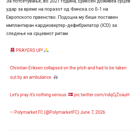
За потсетување, во 2021 година, Ериксен доживеа срцев
удар за време на поразот од Финска со 0-1 на
Европското првенство. Подоцна му беше поставен
имплантиран кардиовертер-дефибрилатор (ICD) за
следење на срцевиот ритам.
PRAYERS UP!
Christian Eriksen collapsed on the pitch and had to be taken
out by an ambulance.
Let’s pray it’s nothing serious.
pic.twitter.com/ndqCjZoauH
— Polymarket FC (@PolymarketFC)
June 7, 2026