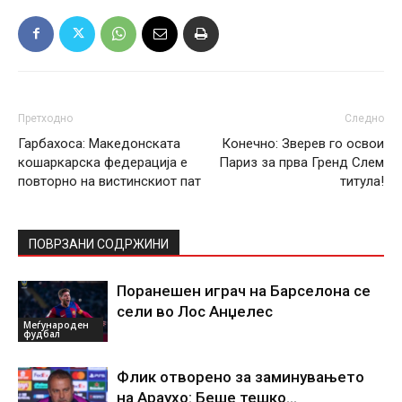
Претходно
Следно
Гарбахоса: Македонската
Конечно: Зверев го освои
кошаркарска федерација е
Париз за прва Гренд Слем
повторно на вистинскиот пат
титула!
ПОВРЗАНИ СОДРЖИНИ
Поранешен играч на Барселона се
сели во Лос Анџелес
Меѓународен
фудбал
Флик отворено за заминувањето
на Араухо: Беше тешко…