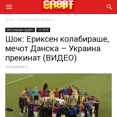
Дома
Меѓународен фудбал
Меѓународен фудбал
СП 2026
Шок: Ериксен колабираше,
мечот Данска – Украина
прекинат (ВИДЕО)
07.06.2026 20:21