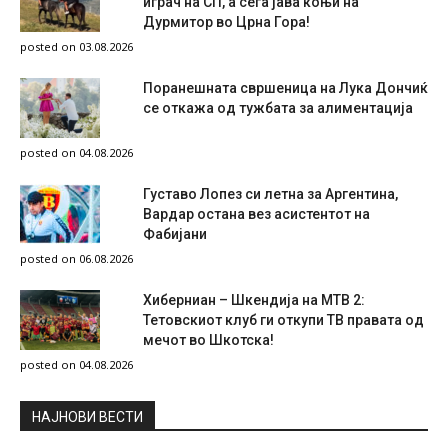
играч на СП, а сега јава коњи на
Дурмитор во Црна Гора!
posted on 03.08.2026
Поранешната свршеница на Лука Дончиќ
се откажа од тужбата за алиментација
posted on 04.08.2026
Густаво Лопез си летна за Аргентина,
Вардар остана вез асистентот на
Фабијани
posted on 06.08.2026
Хиберниан – Шкендија на МТВ 2:
Тетовскиот клуб ги откупи ТВ правата од
мечот во Шкотска!
posted on 04.08.2026
НAЈНОВИ ВЕСТИ