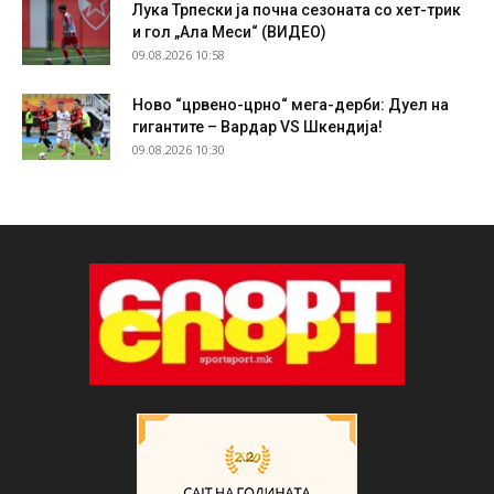
Лука Трпески ја почна сезоната со хет-трик
и гол „Ала Меси“ (ВИДЕО)
09.08.2026 10:58
Ново “црвено-црно“ мега-дерби: Дуел на
гигантите – Вардар VS Шкендија!
09.08.2026 10:30