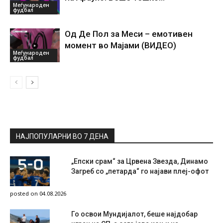
Меѓународен
фудбал
Од Де Пол за Меси – емотивен
момент во Мајами (ВИДЕО)
Меѓународен
фудбал
НАЈПОПУЛАРНИ ВО 7 ДЕНА
„Епски срам“ за Црвена Звезда, Динамо
Загреб со „петарда“ го најави плеј-офот
posted on 04.08.2026
Го освои Мундијалот, беше најдобар