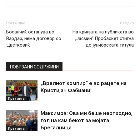
Претходно
Следно
Босанчиќ останува во
На крилјата на публиката во
Вардар, нема договор со
„Јасмин“ Пробаскет стигна
Цветковиќ
до јуниорската титула
ПОВРЗАНИ СОДРЖИНИ
„Врелиот компир“ е во рацете на
Кристијан Фабиани!
Прва лига
Максимов: Ова ми беше неопходно,
гол на кам бекот за мојата
Брегалница
Прва лига