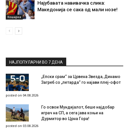
Најубавата навивачка слика:
Македонија се сака од мали нозе!
Кошарка
НАЈПОПУЛАРНИ ВО 7 ДЕНА
„Епски срам“ за Црвена Звезда, Динамо
Загреб со „петарда“ го најави плеј-офот
posted on 04.08.2026
Го освои Мундијалот, беше најдобар
играч на СП, а сега јава коњи на
Дурмитор во Црна Гора!
posted on 03.08.2026