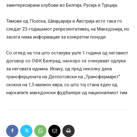
заинтересирани клубови во Белгија, Русија и Турција.
Тимови од Полска, Швајцарија и Австрија исто така го
следат 23-годишниот репрезентативец на Македонија, но
засега нема информации за конкретни понуди.
Со оглед на тоа што останува уште 1 година од неговиот
договор со ОФК Белград, наскоро се очекуваат одлуки
за неговата иднина. Инаку, од пред неколку дена
трансферцената на Деспотовски на „Трансфермаркт“
скокна на 1,5 милион евра, со што тој стана еден од
најскапите македонски фудбалери од националниот тим.