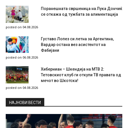
Поранешната свршеница на Лука Дончиќ
се откажа од тужбата за алиментација
posted on 04.08.2026
Густаво Лопез си летна за Аргентина,
Вардар остана вез асистентот на
Фабијани
posted on 06.08.2026
Хиберниан – Шкендија на МТВ 2:
Тетовскиот клуб ги откупи ТВ правата од
мечот во Шкотска!
posted on 04.08.2026
НAЈНОВИ ВЕСТИ