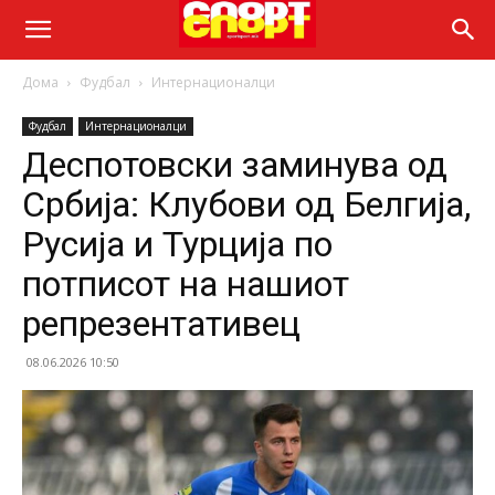
Дома
Фудбал
Интернационалци
Фудбал
Интернационалци
Деспотовски заминува од
Србија: Клубови од Белгија,
Русија и Турција по
потписот на нашиот
репрезентативец
08.06.2026 10:50