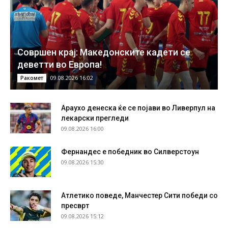
Совршен крај: Македонските кадети се
деветти во Европа!
09.08.2026 16:02
Ракомет
Араухо денеска ќе се појави во Ливерпул на
лекарски прегледи
09.08.2026 16:00
Фернандес е победник во Силверстоун
09.08.2026 15:30
Атлетико поведе, Манчестер Сити победи со
пресврт
09.08.2026 15:12