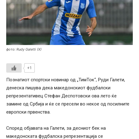
фото: Rudy Galetti (X)
+1
Познатиот спортски новинар од „ТимТок“, Руди Галети,
денеска пишува дека македонскиот фудбалски
репрезентативец Стефан Деспотовски ова лето ќе
замине од Србија и ќе се пресели во некое од посилните
европски првенства.
Според објавата на Галети, за десниот бек на
македонската фудбалска репрезентација се