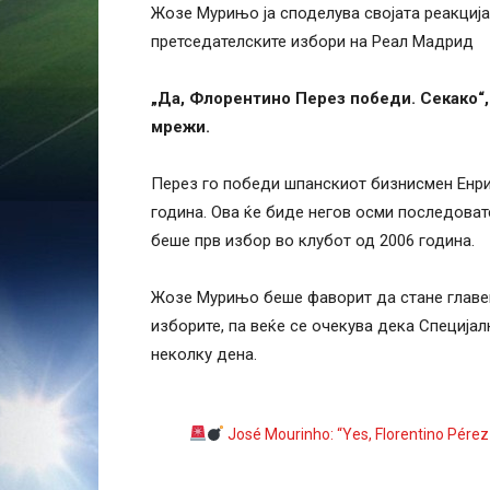
Жозе Мурињо ја споделува својата реакциј
претседателските избори на Реал Мадрид
„Да, Флорентино Перез победи. Секако“,
мрежи.
Перез го победи шпанскиот бизнисмен Енри
година. Ова ќе биде негов осми последоват
беше прв избор во клубот од 2006 година.
Жозе Мурињо беше фаворит да стане главен
изборите, па веќе се очекува дека Специјал
неколку дена.
José Mourinho: “Yes, Florentino Pérez