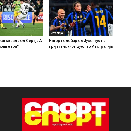
Италија
си ѕвезда од Серија А
Интер подобар од Јувентус на
иони евра?
пријателскиот дуел во Австралија