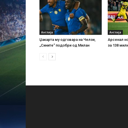
Англија
Англија
Џакарта му одговара на Челзи,
Арсенал но
„Сините“ подобри од Милан
за 138 мил