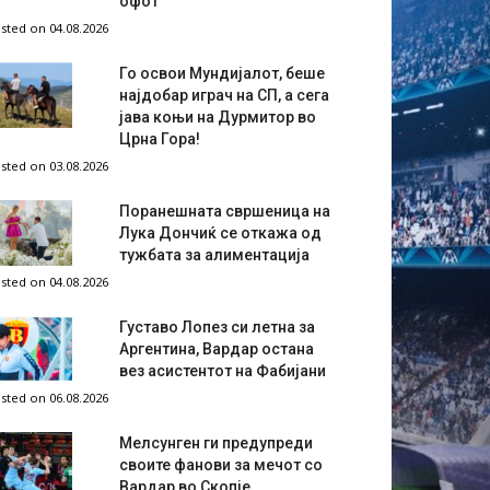
офот
sted on 04.08.2026
Го освои Мундијалот, беше
најдобар играч на СП, а сега
јава коњи на Дурмитор во
Црна Гора!
sted on 03.08.2026
Поранешната свршеница на
Лука Дончиќ се откажа од
тужбата за алиментација
sted on 04.08.2026
Густаво Лопез си летна за
Аргентина, Вардар остана
вез асистентот на Фабијани
sted on 06.08.2026
Мелсунген ги предупреди
своите фанови за мечот со
Вардар во Скопје