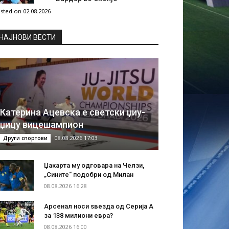
sted on 02.08.2026
НAЈНОВИ ВЕСТИ
Катерина Ацевска е светски џиу-
џицу вицешампион
08.08.2026 17:03
Други спортови
Џакарта му одговара на Челзи,
„Сините“ подобри од Милан
08.08.2026 16:28
Арсенал носи ѕвезда од Серија А
за 138 милиони евра?
08.08.2026 16:00