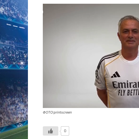
ФОТО:printscreen
0