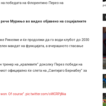
а на победата на Флорентино Перез на
po
 рече Мурињо во видео објавено на социјалните
ке Рикелме и ќе продолжи да го води клубот до 2030
елен мандат на функцијата, а вчерашното гласање
 тренер на „кралевите“ доколку Перез победи на
ниот официјално ќе слета на „Сантијаго Бернабеу“ за
 won. Of course”.
pic.twitter.com/oWCRPj8iia