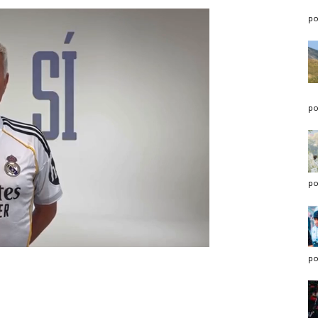
po
po
po
po