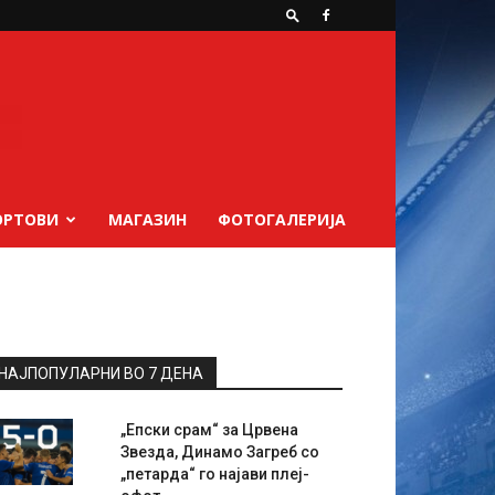
ОРТОВИ
МАГАЗИН
ФОТОГАЛЕРИЈА
НАЈПОПУЛАРНИ ВО 7 ДЕНА
„Епски срам“ за Црвена
Звезда, Динамо Загреб со
„петарда“ го најави плеј-