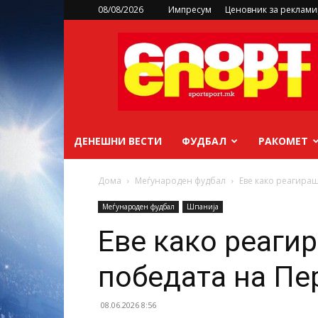
08/08/2026
Импресум
Ценовник за реклам
sportsport.mk
ДЕНЕШНИ ВЕСТИ
ФУДБАЛ
РАКОМЕТ
Дома
Меѓународен фудбал
Еве како реагира
Меѓународен фудбал
Шпанија
Еве како реаги
победата на Пе
08.06.2026 8:56