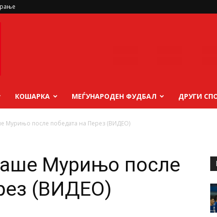
ирање
КОШАРКА
МЕЃУНАРОДЕН ФУДБАЛ
ДРУГИ СП
ше Мурињо после победата на Перез (ВИДЕО)
раше Мурињо после
рез (ВИДЕО)